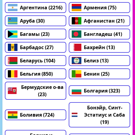
Аргентина (2216)
Армения (75)
Аруба (30)
Афганистан (21)
Багамы (23)
Бангладеш (41)
Барбадос (27)
Бахрейн (13)
Беларусь (104)
Белиз (13)
Бельгия (850)
Бенин (25)
Бермудские о-ва
Болгария (323)
(23)
Бонэйр, Синт-
Боливия (724)
Эстатиус и Саба
(19)