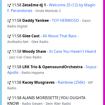
11:58
ZetaEme dj 1
-
Welcome 25 (12) by Magín
F. Perandones
- Onda Wantuki 2
11:58
Daddy Yankee
-
TOY HERMOSO
- Oasis
Radio Digital
11:58
Glee Cast
-
All About That Bass
-
AceRadio.Net - Glee Radio
11:58
Woody Shaw
-
In Case You Haven't Heard
- Jazz Con Class Radio
11:58
LRK Trio & OpensoundOrchestra
-
Soyuz-
Apollo
- Radio Hayama
11:58
Kacey Musgraves
-
Rainbow (256k)
- VIP
Radio
11:58
ALANIS MORISSETTE|YOU OUGHTA
KNOW
- Radio Siegen - Dein 90er Radio