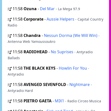
11:58
Ozuna
-
Del Mar
- La Mega 97.9
11:58
Corporate
-
Aussie Helpers
- Сapital Сountry
Radio
11:58
Chandra
-
Nessun Dorma (We Will Win)
-
Antenna Web Yamoussoukro
11:58
RADIOHEAD
-
No Suprises
- Antyradio
Ballads
11:58
THE BLACK KEYS
-
Howlin For You
-
Antyradio
11:58
AVENGED SEVENFOLD
-
Nightmare
-
Antyradio Hard
11:58
PIETRO GAETA
-
MIX1
- Radio Circeo Musica