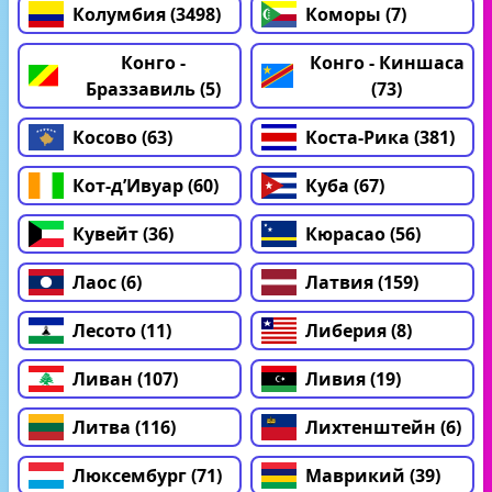
Колумбия (3498)
Коморы (7)
Конго -
Конго - Киншаса
Браззавиль (5)
(73)
Косово (63)
Коста-Рика (381)
Кот-д’Ивуар (60)
Куба (67)
Кувейт (36)
Кюрасао (56)
Лаос (6)
Латвия (159)
Лесото (11)
Либерия (8)
Ливан (107)
Ливия (19)
Литва (116)
Лихтенштейн (6)
Люксембург (71)
Маврикий (39)