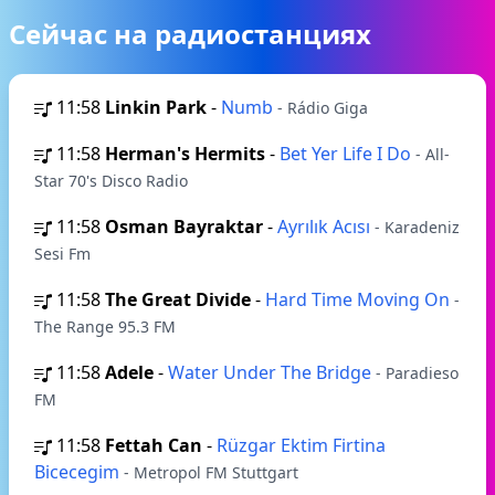
Сейчас на радиостанциях
11:58
Linkin Park
-
Numb
- Rádio Giga
11:58
Herman's Hermits
-
Bet Yer Life I Do
- All-
Star 70's Disco Radio
11:58
Osman Bayraktar
-
Ayrılık Acısı
- Karadeniz
Sesi Fm
11:58
The Great Divide
-
Hard Time Moving On
-
The Range 95.3 FM
11:58
Adele
-
Water Under The Bridge
- Paradieso
FM
11:58
Fettah Can
-
Rüzgar Ektim Firtina
Bicecegim
- Metropol FM Stuttgart