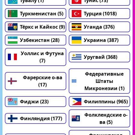
Тувалу (1)
Тунис (73)
Туркменистан (5)
Турция (1018)
Тёркс и Кайкос (9)
Уганда (376)
Узбекистан (28)
Украина (387)
Уоллис и Футуна
Уругвай (368)
(7)
Федеративные
Фарерские о-ва
Штаты
(17)
Микронезии (1)
Фиджи (23)
Филиппины (965)
Фолклендские о-
Финляндия (177)
ва (5)