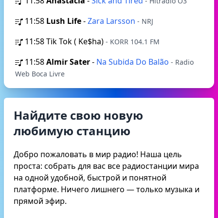
11:58
Anastacia
-
Sick and Tired
- Hitradio Ö3
11:58
Lush Life
-
Zara Larsson
- NRJ
11:58
Tik Tok ( Ke$ha)
- KORR 104.1 FM
11:58
Almir Sater
-
Na Subida Do Balão
- Radio
Web Boca Livre
Найдите свою новую
любимую станцию
Добро пожаловать в мир радио! Наша цель
проста: собрать для вас все радиостанции мира
на одной удобной, быстрой и понятной
платформе. Ничего лишнего — только музыка и
прямой эфир.