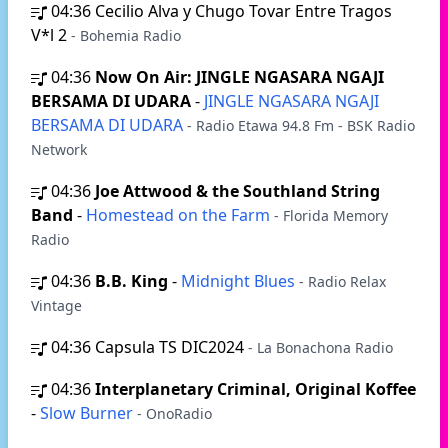
04:36
Cecilio Alva y Chugo Tovar Entre Tragos
V*l 2
- Bohemia Radio
04:36
Now On Air: JINGLE NGASARA NGAJI
BERSAMA DI UDARA
-
JINGLE NGASARA NGAJI
BERSAMA DI UDARA
- Radio Etawa 94.8 Fm - BSK Radio
Network
04:36
Joe Attwood & the Southland String
Band
-
Homestead on the Farm
- Florida Memory
Radio
04:36
B.B. King
-
Midnight Blues
- Radio Relax
Vintage
04:36
Capsula TS DIC2024
- La Bonachona Radio
04:36
Interplanetary Criminal, Original Koffee
-
Slow Burner
- OnoRadio