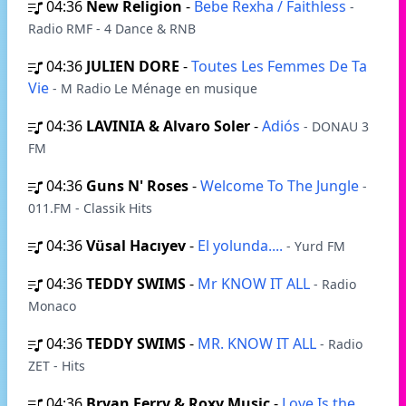
04:36
New Religion
-
Bebe Rexha / Faithless
-
Radio RMF - 4 Dance & RNB
04:36
JULIEN DORE
-
Toutes Les Femmes De Ta
Vie
- M Radio Le Ménage en musique
04:36
LAVINIA & Alvaro Soler
-
Adiós
- DONAU 3
FM
04:36
Guns N' Roses
-
Welcome To The Jungle
-
011.FM - Classik Hits
04:36
Vüsal Hacıyev
-
El yolunda....
- Yurd FM
04:36
TEDDY SWIMS
-
Mr KNOW IT ALL
- Radio
Monaco
04:36
TEDDY SWIMS
-
MR. KNOW IT ALL
- Radio
ZET - Hits
04:36
Bryan Ferry & Roxy Music
-
Love Is the