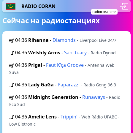
RADIO CORAN
radiocoran.mr
Сейчас на радиостанциях
04:36
Rihanna
-
Diamonds
- Liverpool Live 24/7
04:36
Welshly Arms
-
Sanctuary
- Radio Dynad
04:36
Prigal
-
Faut K'ça Groove
- Antenna Web
Suva
04:36
Lady GaGa
-
Paparazzi
- Radio Gong 96.3
04:36
Midnight Generation
-
Runaways
- Radio
Eco Sud
04:36
Amelie Lens
-
Trippin'
- Web Rádio UFABC -
Low Eletronic