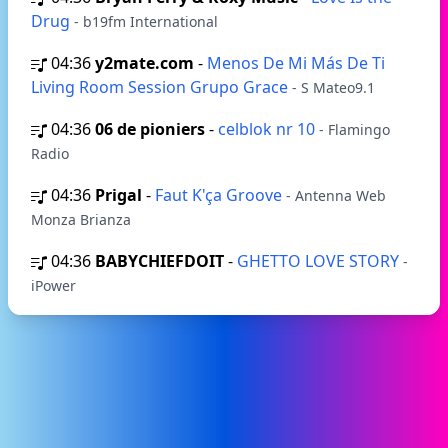
Drug
- b19fm International
04:36
y2mate.com
-
Menos De Mi Más De Ti
Living Room Session Grupo Grace
- S Mateo9.1
04:36
06 de pioniers
-
celblok nr 10
- Flamingo
Radio
04:36
Prigal
-
Faut K'ça Groove
- Antenna Web
Monza Brianza
04:36
BABYCHIEFDOIT
-
GHETTO LOVE STORY
-
iPower