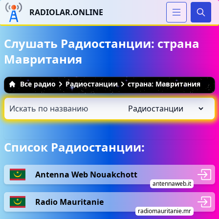
RADIOLAR.ONLINE
Иска
Слушать Радиостанции: страна
Мавритания
Все радио
Радиостанции
страна: Мавритания
Список Радиостанции:
Antenna Web Nouakchott
antennaweb.it
Radio Mauritanie
radiomauritanie.mr