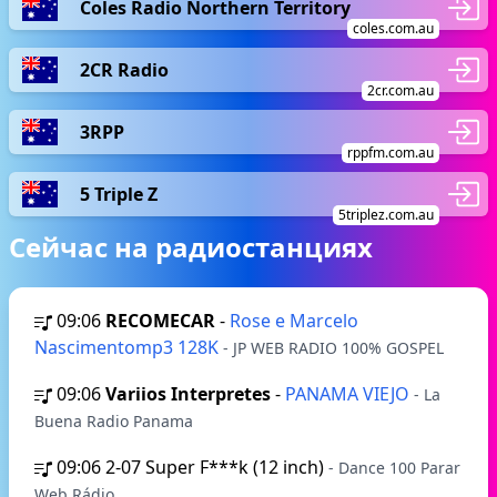
Coles Radio Northern Territory
coles.com.au
2CR Radio
2cr.com.au
3RPP
rppfm.com.au
5 Triple Z
5triplez.com.au
Сейчас на радиостанциях
09:06
RECOMECAR
-
Rose e Marcelo
Nascimentomp3 128K
- JP WEB RADIO 100% GOSPEL
09:06
Variios Interpretes
-
PANAMA VIEJO
- La
Buena Radio Panama
09:06
2-07 Super F***k (12 inch)
- Dance 100 Parar
Web Rádio