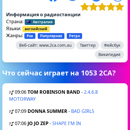
Информация о радиостанции
Страна:
Австралия
Языки:
английский
Жанры:
Рок
Популярная
Ретро
Веб-сайт:
www.2ca.com.au
Твиттер
Фейсбук
Википедия
Что сейчас играет на 1053 2CA?
09:06
TOM ROBINSON BAND
-
2.4.6.8
MOTORWAY
07:09
DONNA SUMMER
-
BAD GIRLS
07:06
JO JO ZEP
-
SHAPE I'M IN