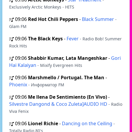
Exclusively Arctic Monkeys - HITS
09:06
Red Hot Chili Peppers
-
Black Summer
-
Glam FM
09:06
The Black Keys
-
Fever
- Radio Bob! Summer
Rock Hits
09:06
Shabbir Kumar, Lata Mangeshkar
-
Gori
Hai Kalaiyan
- Mixify Evergreen Hits
09:06
Marshmello / Portugal. The Man
-
Phoenix
- Информатор FM
09:06
Me llena De Sentimiento (En Vivo)
-
Silvestre Dangond & Coco Zuleta]AUDIO HD
- Radio
Viva Fenix
09:06
Lionel Richie
-
Dancing on the Ceiling
-
Totally Radio 80's