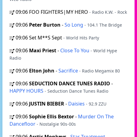
09:06
FOO FIGHTERS|MY HERO
- Radio K.W. - Rock
09:06
Peter Burton
-
So Long
- 104.1 The Bridge
09:06
Set M**S Sept
- World Hits Party
09:06
Maxi Priest
-
Close To You
- World Hype
Radio
09:06
Elton John
-
Sacrifice
- Radio Megamix 80
09:06
SEDUCTION DANCE TUNES RADIO
-
HAPPY HOURS
- Seduction Dance Tunes Radio
09:06
JUSTIN BIEBER
-
Daisies
- 92.9 ZZU
09:06
Sophie Ellis Bextor
-
Murder On The
Dancefloor
- Nostalgie 90s-00s
09:06
Arctic Monkeys
-
Star Treatment
-