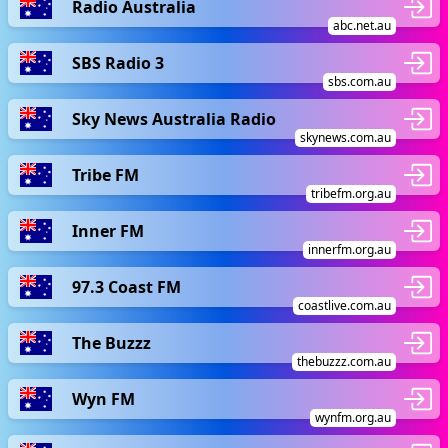
Radio Australia
abc.net.au
SBS Radio 3
sbs.com.au
Sky News Australia Radio
skynews.com.au
Tribe FM
tribefm.org.au
Inner FM
innerfm.org.au
97.3 Coast FM
coastlive.com.au
The Buzzz
thebuzzz.com.au
Wyn FM
wynfm.org.au