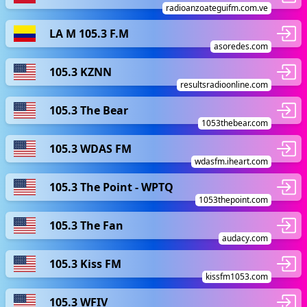
radioanzoateguifm.com.ve
LA M 105.3 F.M
asoredes.com
105.3 KZNN
resultsradioonline.com
105.3 The Bear
1053thebear.com
105.3 WDAS FM
wdasfm.iheart.com
105.3 The Point - WPTQ
1053thepoint.com
105.3 The Fan
audacy.com
105.3 Kiss FM
kissfm1053.com
105.3 WFIV