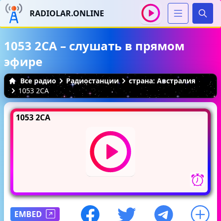
RADIOLAR.ONLINE
Иска
1053 2CA – слушать в прямом
эфире
Все радио
Радиостанции
страна: Австралия
1053 2CA
1053 2CA
EMBED