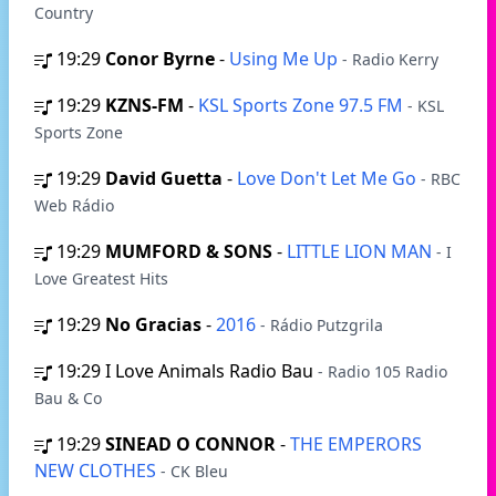
Country
19:29
Conor Byrne
-
Using Me Up
- Radio Kerry
19:29
KZNS-FM
-
KSL Sports Zone 97.5 FM
- KSL
Sports Zone
19:29
David Guetta
-
Love Don't Let Me Go
- RBC
Web Rádio
19:29
MUMFORD & SONS
-
LITTLE LION MAN
- I
Love Greatest Hits
19:29
No Gracias
-
2016
- Rádio Putzgrila
19:29
I Love Animals Radio Bau
- Radio 105 Radio
Bau & Co
19:29
SINEAD O CONNOR
-
THE EMPERORS
NEW CLOTHES
- CK Bleu