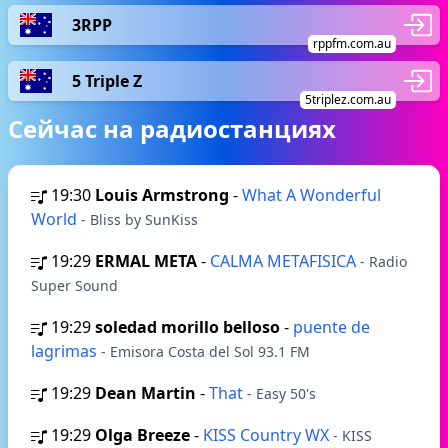
3RPP
rppfm.com.au
5 Triple Z
5triplez.com.au
Сейчас на радиостанциях
19:30
Louis Armstrong
-
What A Wonderful
World
- Bliss by SunKiss
19:29
ERMAL META
-
CALMA METAFISICA
- Radio
Super Sound
19:29
soledad morillo belloso
-
puente de
lagrimas
- Emisora Costa del Sol 93.1 FM
19:29
Dean Martin
-
That
- Easy 50's
19:29
Olga Breeze
-
KISS Country WX
- KISS