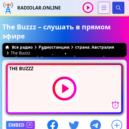
RADIOLAR.ONLINE
Иска
The Buzzz – слушать в прямом
эфире
Все радио
Радиостанции
страна: Австралия
The Buzzz
THE BUZZZ
EMBED