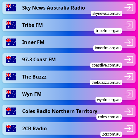
Sky News Australia Radio
skynews.com.au
Tribe FM
tribefm.org.au
Inner FM
innerfm.org.au
97.3 Coast FM
coastlive.com.au
The Buzzz
thebuzzz.com.au
Wyn FM
wynfm.org.au
Coles Radio Northern Territory
coles.com.au
2CR Radio
2cr.com.au