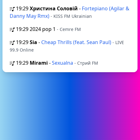
19:29
Христина Соловій
-
Fortepiano (Agilar &
Danny May Rmx)
- KISS FM Ukrainian
19:29
2024 pop 1
- Cemre FM
19:29
Sia
-
Cheap Thrills (feat. Sean Paul)
- LIVE
99.9 Online
19:29
Mirami
-
Sexualna
- Стрий FM