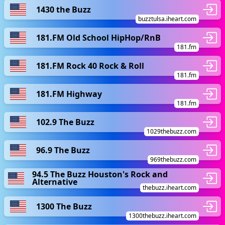
1430 the Buzz
buzztulsa.iheart.com
181.FM Old School HipHop/RnB
181.fm
181.FM Rock 40 Rock & Roll
181.fm
181.FM Highway
181.fm
102.9 The Buzz
1029thebuzz.com
96.9 The Buzz
969thebuzz.com
94.5 The Buzz Houston's Rock and
Alternative
thebuzz.iheart.com
1300 The Buzz
1300thebuzz.iheart.com