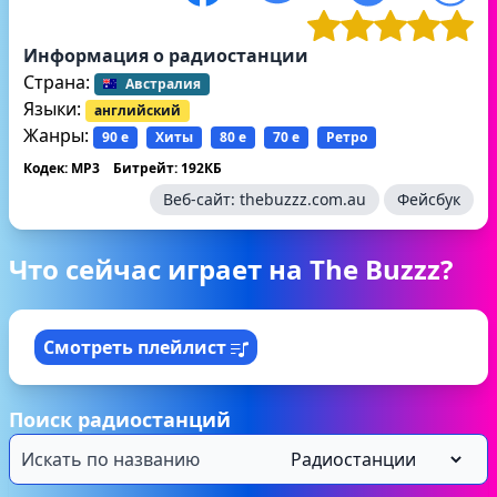
Информация о радиостанции
Страна:
Австралия
Языки:
английский
Жанры:
90 е
Хиты
80 е
70 е
Ретро
Кодек: MP3
Битрейт: 192КБ
Веб-сайт:
thebuzzz.com.au
Фейсбук
Что сейчас играет на The Buzzz?
Смотреть плейлист
Поиск радиостанций