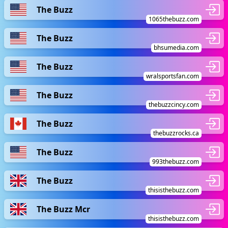
The Buzz
1065thebuzz.com
The Buzz
bhsumedia.com
The Buzz
wralsportsfan.com
The Buzz
thebuzzcincy.com
The Buzz
thebuzzrocks.ca
The Buzz
993thebuzz.com
The Buzz
thisisthebuzz.com
The Buzz Mcr
thisisthebuzz.com