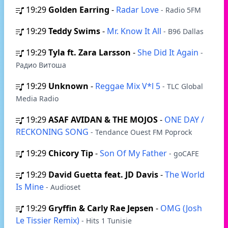
19:29
Golden Earring
-
Radar Love
- Radio 5FM
19:29
Teddy Swims
-
Mr. Know It All
- B96 Dallas
19:29
Tyla ft. Zara Larsson
-
She Did It Again
-
Радио Витоша
19:29
Unknown
-
Reggae Mix V*l 5
- TLC Global
Media Radio
19:29
ASAF AVIDAN & THE MOJOS
-
ONE DAY /
RECKONING SONG
- Tendance Ouest FM Poprock
19:29
Chicory Tip
-
Son Of My Father
- goCAFE
19:29
David Guetta feat. JD Davis
-
The World
Is Mine
- Audioset
19:29
Gryffin & Carly Rae Jepsen
-
OMG (Josh
Le Tissier Remix)
- Hits 1 Tunisie