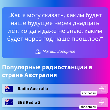
„Как я могу сказать, каким будет
наше будущее через двадцать
лет, когда я даже не знаю, каким
будет через год наше прошлое?“
Михаил Задорнов
Популярные радиостанции в
стране Австралия
Radio Australia
abc.net.au
SBS Radio 3
sbs.com.au