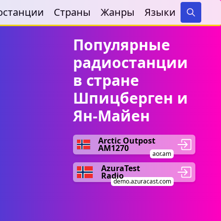
останции
Страны
Жанры
Языки
Search
Популярные
радиостанции
в стране
Шпицберген и
Ян-Майен
Arctic Outpost
AM1270
aor.am
AzuraTest
Radio
demo.azuracast.com