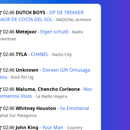
02:46
DUTCH BOYS
-
OP DE TREKKER
AOR DE COSTA DEL SOL
- RADIONL Arnhem
02:46
Metejoor
-
Eigen schuld
- Radio
oordzee
02:46
TYLA
-
CHANEL
- Radio City
02:46
Unknown
-
Doreen Gift Omusajja
esu
- Rock Fm Ug
02:46
Maluma, Chencho Corleone
-
Nos
omemos Vivos
- La Radio Viajera
02:46
Whitney Houston
-
So Emotional
-
anal Sur Patagonia
02:46
John King
-
Your Man
- Country