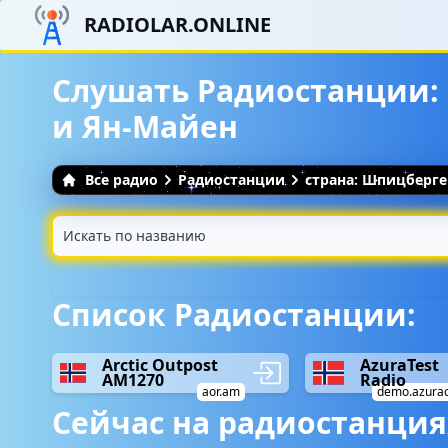
RADIOLAR.ONLINE
Слушать Радиостанции:
и Ян-Майен
Все радио
Радиостанции
страна: Шпицберге
Список Радиостанции:
Arctic Outpost
AzuraTest
AM1270
Radio
aor.am
demo.azura
Сейчас на радиостанция