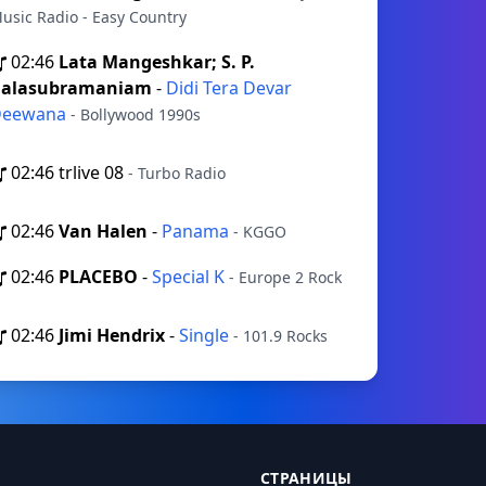
usic Radio - Easy Country
02:46
Lata Mangeshkar; S. P.
alasubramaniam
-
Didi Tera Devar
Deewana
- Bollywood 1990s
02:46
trlive 08
- Turbo Radio
02:46
Van Halen
-
Panama
- KGGO
02:46
PLACEBO
-
Special K
- Europe 2 Rock
02:46
Jimi Hendrix
-
Single
- 101.9 Rocks
СТРАНИЦЫ