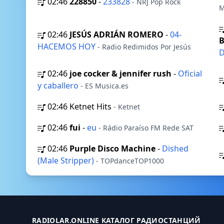
02:46
228850
-
233828
- NRJ Pop Rock
M
02:46
JESÚS ADRIÁN ROMERO
-
04-
B
HACEMOS HOY
- Radio Redimidos Por Jesús
02:46
joe cocker & jennifer rush
-
Oficial
y caballero
- ES Musica.es
02:46
Ketnet Hits
- Ketnet
02:46
fui
-
eu
- Rádio Paraíso FM Rede SAT
02:46
Purple Disco Machine
-
Dished
(Male Stripper)
- TOPdanceTOP1000
RADIOLAR.ONLINE КАТАЛОГ РАДИОСТАНЦИЙ