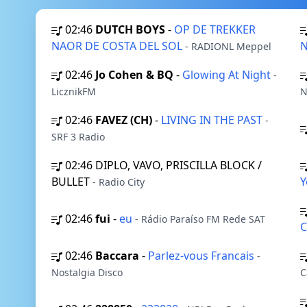
02:46
DUTCH BOYS
-
OP DE TREKKER
NAOR DE COSTA DEL SOL
N
- RADIONL Meppel
02:46
Jo Cohen & BQ
-
Glowing At Night
-
LicznikFM
N
02:46
FAVEZ (CH)
-
LIVING IN THE PAST
-
SRF 3 Radio
02:46
DIPLO, VAVO, PRISCILLA BLOCK /
BULLET
Y
- Radio City
02:46
fui
-
eu
- Rádio Paraíso FM Rede SAT
C
02:46
Baccara
-
Parlez-vous Francais
-
Nostalgia Disco
C