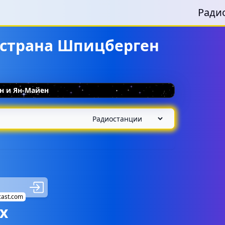
Ради
 страна Шпицберген
н и Ян-Майен
cast.com
х