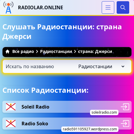
RADIOLAR.ONLINE
Иска
Слушать Радиостанции: страна
Джерси
Все радио
Радиостанции
страна: Джерси
Список Радиостанции:
Soleil Radio
soleilradio.com
Radio Soko
radio591105927.wordpress.com