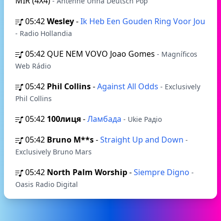
MIR (4X4)
- Antenne Unna Deutsch Pop
05:42
Wesley
-
Ik Heb Een Gouden Ring Voor Jou
- Radio Hollandia
05:42
QUE NEM VOVO Joao Gomes
- Magníficos
Web Rádio
05:42
Phil Collins
-
Against All Odds
- Exclusively
Phil Collins
05:42
100лиця
-
Ламбада
- Ukie Радіо
05:42
Bruno M**s
-
Straight Up and Down
-
Exclusively Bruno Mars
05:42
North Palm Worship
-
Siempre Digno
-
Oasis Radio Digital