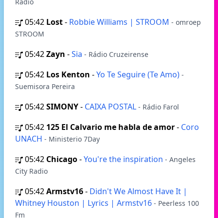
Radio
05:42
Lost
-
Robbie Williams | STROOM
- omroep
STROOM
05:42
Zayn
-
Sia
- Rádio Cruzeirense
05:42
Los Kenton
-
Yo Te Seguire (Te Amo)
-
Suemisora Pereira
05:42
SIMONY
-
CAIXA POSTAL
- Rádio Farol
05:42
125 El Calvario me habla de amor
-
Coro
UNACH
- Ministerio 7Day
05:42
Chicago
-
You're the inspiration
- Angeles
Сity Radio
05:42
Armstv16
-
Didn't We Almost Have It |
Whitney Houston | Lyrics | Armstv16
- Peerless 100
Fm