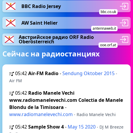
BBC Radio Jersey
bbc.co.uk
AW Saint Helier
antennaweb.it
Австрийское радио ORF Radio
Oberösterreich
ooe.orf.at
Сейчас на радиостанциях
05:42
Air-FM Radio
-
Sendung Oktober 2015
-
Air FM
05:42
Radio Manele Vechi
www.radiomanelevechi.com Colectia de Manele
Blondu de la Timisoara
-
www.radiomanelevechi.com
- Radio Manele Vechi
05:42
Sample Show 4
-
May 15 2020
- DJ M Breeze