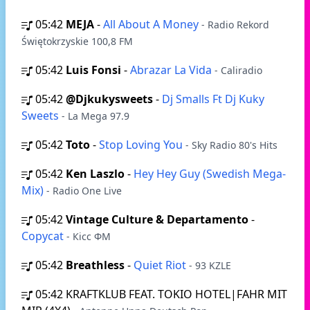
05:42
MEJA
-
All About A Money
- Radio Rekord
Świętokrzyskie 100,8 FM
05:42
Luis Fonsi
-
Abrazar La Vida
- Caliradio
05:42
@Djkukysweets
-
Dj Smalls Ft Dj Kuky
Sweets
- La Mega 97.9
05:42
Toto
-
Stop Loving You
- Sky Radio 80's Hits
05:42
Ken Laszlo
-
Hey Hey Guy (Swedish Mega-
Mix)
- Radio One Live
05:42
Vintage Culture & Departamento
-
Copycat
- Кісс ФМ
05:42
Breathless
-
Quiet Riot
- 93 KZLE
05:42
KRAFTKLUB FEAT. TOKIO HOTEL|FAHR MIT