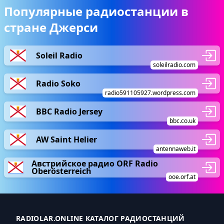
Популярные радиостанции в
стране Джерси
Soleil Radio
soleilradio.com
Radio Soko
radio591105927.wordpress.com
BBC Radio Jersey
bbc.co.uk
AW Saint Helier
antennaweb.it
Австрийское радио ORF Radio
Oberösterreich
ooe.orf.at
RADIOLAR.ONLINE КАТАЛОГ РАДИОСТАНЦИЙ