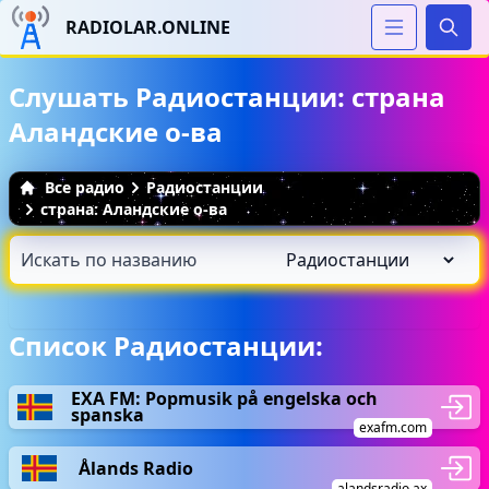
RADIOLAR.ONLINE
Иска
Слушать Радиостанции: страна
Аландские о-ва
Все радио
Радиостанции
страна: Аландские о-ва
Список Радиостанции:
EXA FM: Popmusik på engelska och
spanska
exafm.com
Ålands Radio
alandsradio.ax