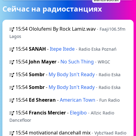
Сейчас на радиостанциях
15:54
Ololufemi By Rock Lamiz.wav
- Faaji106.5fm
Lagos
15:54
SANAH
-
Itepe Itede
- Radio Eska Poznań
15:54
John Mayer
-
No Such Thing
- WRGC
15:54
Sombr
-
My Body Isn't Ready
- Radio Eska
15:54
Sombr
-
My Body Isn't Ready
- Radio Eska
15:54
Ed Sheeran
-
American Town
- Fun Radio
15:54
Francis Mercier
-
Elegibo
- Allzic Radio
Dancefloor
15:54
motivational dancehall mix
- VybzYaad Radio