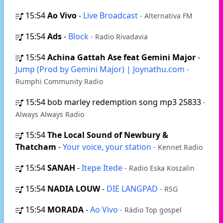
15:54
Ao Vivo
-
Live Broadcast
- Alternativa FM
15:54
Ads
-
Block
- Radio Rivadavia
15:54
Achina Gattah Ase feat Gemini Major
-
Jump (Prod by Gemini Major) | Joynathu.com
-
Rumphi Community Radio
15:54
bob marley redemption song mp3 25833
-
Always Always Radio
15:54
The Local Sound of Newbury &
Thatcham
-
Your voice, your station
- Kennet Radio
15:54
SANAH
-
Itepe Itede
- Radio Eska Koszalin
15:54
NADIA LOUW
-
DIE LANGPAD
- RSG
15:54
MORADA
-
Ao Vivo
- Rádio Top gospel