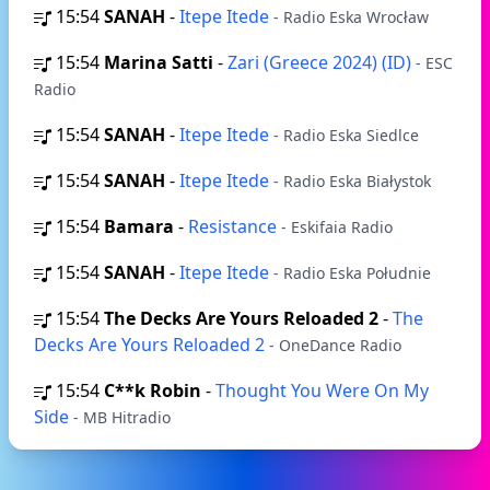
15:54
SANAH
-
Itepe Itede
- Radio Eska Wrocław
15:54
Marina Satti
-
Zari (Greece 2024) (ID)
- ESC
Radio
15:54
SANAH
-
Itepe Itede
- Radio Eska Siedlce
15:54
SANAH
-
Itepe Itede
- Radio Eska Białystok
15:54
Bamara
-
Resistance
- Eskifaia Radio
15:54
SANAH
-
Itepe Itede
- Radio Eska Południe
15:54
The Decks Are Yours Reloaded 2
-
The
Decks Are Yours Reloaded 2
- OneDance Radio
15:54
C**k Robin
-
Thought You Were On My
Side
- MB Hitradio