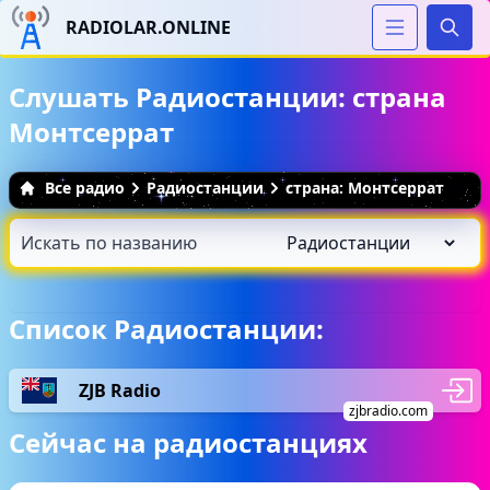
RADIOLAR.ONLINE
Иска
Слушать Радиостанции: страна
Монтсеррат
Все радио
Радиостанции
страна: Монтсеррат
Список Радиостанции:
ZJB Radio
zjbradio.com
Сейчас на радиостанциях