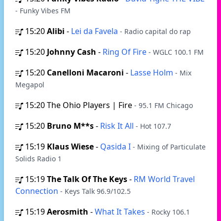
- Funky Vibes FM
15:20
Alibi
-
Lei da Favela
- Radio capital do rap
15:20
Johnny Cash
-
Ring Of Fire
- WGLC 100.1 FM
15:20
Canelloni Macaroni
-
Lasse Holm
- Mix
Megapol
15:20
The Ohio Players | Fire
- 95.1 FM Chicago
15:20
Bruno M**s
-
Risk It All
- Hot 107.7
15:19
Klaus Wiese
-
Qasida I
- Mixing of Particulate
Solids Radio 1
15:19
The Talk Of The Keys
-
RM World Travel
Connection
- Keys Talk 96.9/102.5
15:19
Aerosmith
-
What It Takes
- Rocky 106.1