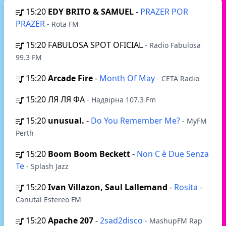
15:20
EDY BRITO & SAMUEL
-
PRAZER POR
PRAZER
- Rota FM
15:20
FABULOSA SPOT OFICIAL
- Radio Fabulosa
99.3 FM
15:20
Arcade Fire
-
Month Of May
- CETA Radio
15:20
ЛЯ ЛЯ ФА
- Надвірна 107.3 Fm
15:20
unusual.
-
Do You Remember Me?
- MyFM
Perth
15:20
Boom Boom Beckett
-
Non C è Due Senza
Te
- Splash Jazz
15:20
Ivan Villazon, Saul Lallemand
-
Rosita
-
Canutal Estereo FM
15:20
Apache 207
-
2sad2disco
- MashupFM Rap