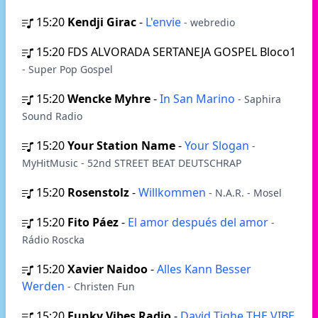
15:20
Kendji Girac
-
L'envie
- webredio
15:20
FDS ALVORADA SERTANEJA GOSPEL Bloco1
- Super Pop Gospel
15:20
Wencke Myhre
-
In San Marino
- Saphira
Sound Radio
15:20
Your Station Name
-
Your Slogan
-
MyHitMusic - 52nd STREET BEAT DEUTSCHRAP
15:20
Rosenstolz
-
Willkommen
- N.A.R. - Mosel
15:20
Fito Páez
-
El amor después del amor
-
Rádio Roscka
15:20
Xavier Naidoo
-
Alles Kann Besser
Werden
- Christen Fun
15:20
Funky Vibes Radio
-
David Tighe THE VIBE