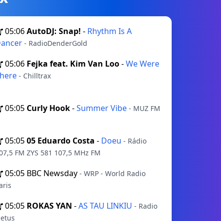
05:06
AutoDJ: Snap!
-
Rhythm Is A
ancer
- RadioDenderGold
05:06
Fejka feat. Kim Van Loo
-
We Were
here
- Chilltrax
05:05
Curly Hook
-
Summer Vibe
- MUZ FM
05:05
05 Eduardo Costa
-
Doeu
- Rádio
07,5 FM ZYS 581 107,5 MHz FM
05:05
BBC Newsday
- WRP - World Radio
aris
05:05
ROKAS YAN
-
AS TAU LINKIU
- Radio
ietus