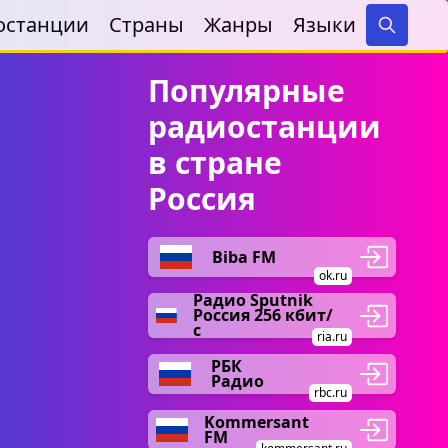
останции
Страны
Жанры
Языки
Search
Популярные
радиостанции
в стране
Россия
Biba FM
ok.ru
Радио Sputnik
Россия 256 кбит/
с
ria.ru
РБК
Радио
rbc.ru
Kommersant
FM