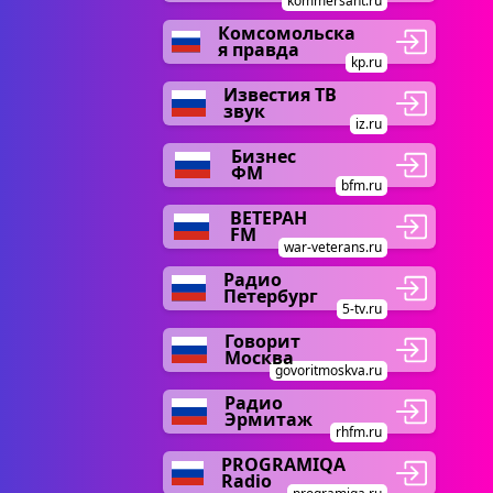
kommersant.ru
Комсомольска
я правда
kp.ru
Известия ТВ
звук
iz.ru
Бизнес
ФМ
bfm.ru
ВЕТЕРАН
FM
war-veterans.ru
Радио
Петербург
5-tv.ru
Говорит
Москва
govoritmoskva.ru
Радио
Эрмитаж
rhfm.ru
PROGRAMIQA
Radio