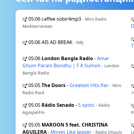
05:06
caffee sobir4mp3
- Mini Radio
D
Mediterranean
05:06
AIS AD BREAK
- NRJ
T
05:06
London Bangla Radio
-
Amar
Ghum Parani Bondhu | F A Sumon
- London
Bangla Radio
05:05
The Doors
-
Greatest Hits.flac
- Mini
Radio Rock
1
05:05
Rádio Senado
-
5 spots
- Rádio
AgospelFm
P
05:05
MAROON 5 feat. CHRISTINA
AGUILERA
-
Moves Like Jagger
- Radio Impuls
L