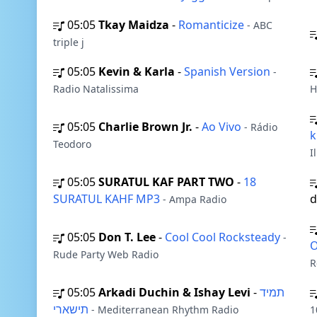
05:05
Tkay Maidza
-
Romanticize
- ABC
triple j
05:05
Kevin & Karla
-
Spanish Version
-
Radio Natalissima
H
05:05
Charlie Brown Jr.
-
Ao Vivo
- Rádio
k
Teodoro
I
05:05
SURATUL KAF PART TWO
-
18
SURATUL KAHF MP3
d
- Ampa Radio
05:05
Don T. Lee
-
Cool Cool Rocksteady
-
O
Rude Party Web Radio
R
05:05
Arkadi Duchin & Ishay Levi
-
תמיד
תישארי
- Mediterranean Rhythm Radio
1