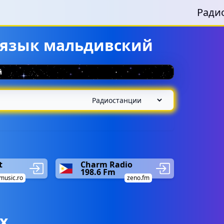
Ради
 язык мальдивский
й
t
Charm Radio
198.6 Fm
music.ro
zeno.fm
х