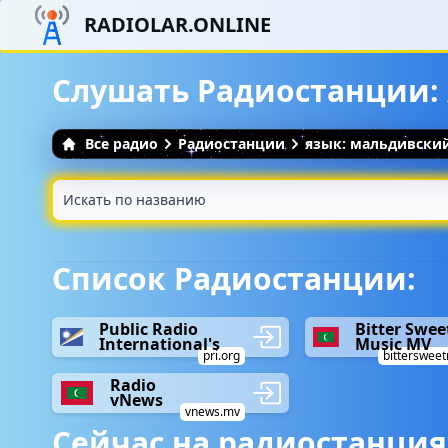
RADIOLAR.ONLINE
Слушать Радиостанции:
Все радио
Радиостанции
язык: мальдивски
Список Радиостанции:
Public Radio
Bitter Swee
International's
Music MV
pri.org
bittersweet
Radio
vNews
vnews.mv
Сейчас на радиостанция