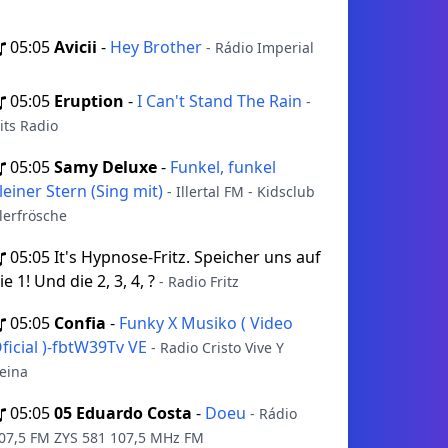
05:05
Avicii
-
Hey Brother
- Rádio Imperial
05:05
Eruption
-
I Can't Stand The Rain
-
its Radio
05:05
Samy Deluxe
-
Funkel, funkel
leiner Stern (Sing mit)
- Illertal FM - Kidsclub
llerfrösche
05:05
It's Hypnose-Fritz. Speicher uns auf
ie 1! Und die 2, 3, 4, ?
- Radio Fritz
05:05
Confia
-
Funky X Musiko ( Video
ficial )-fbtW39Tv VE
- Radio Cristo Vive Y
eina
05:05
05 Eduardo Costa
-
Doeu
- Rádio
07,5 FM ZYS 581 107,5 MHz FM