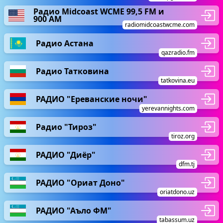
Радио Midcoast WCME 99,5 FM и
900 AM
radiomidcoastwcme.com
Радио Астана
qazradio.fm
Радио Татковина
tatkovina.eu
РАДИО "Ереванские ночи"
yerevannights.com
Радио "Тироз"
tiroz.org
РАДИО "Диёр"
dfm.tj
РАДИО "Ориат Доно"
oriatdono.uz
РАДИО "Аъло ФМ"
tabassum.uz