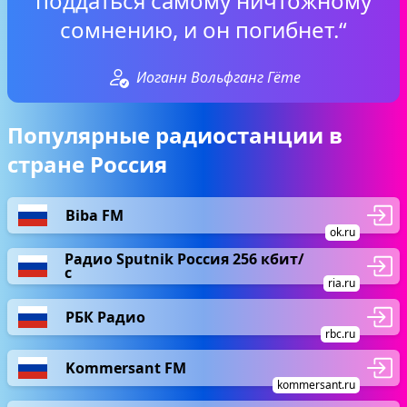
поддаться самому ничтожному
сомнению, и он погибнет.“
Иоганн Вольфганг Гёте
Популярные радиостанции в
стране Россия
Biba FM
ok.ru
Радио Sputnik Россия 256 кбит/
с
ria.ru
РБК Радио
rbc.ru
Kommersant FM
kommersant.ru