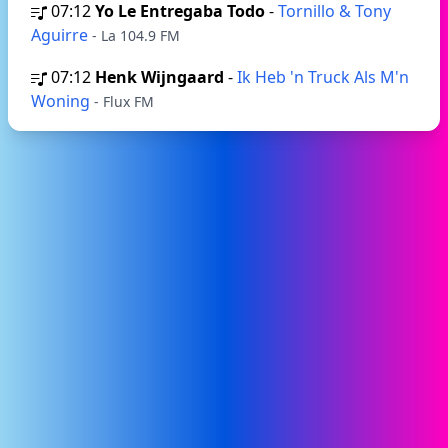
07:12
Yo Le Entregaba Todo
-
Tornillo & Tony
Aguirre
- La 104.9 FM
07:12
Henk Wijngaard
-
Ik Heb 'n Truck Als M'n
Woning
- Flux FM