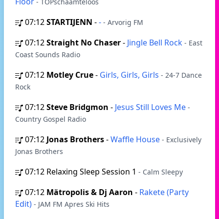
Floor
- TOPschaamteloos
07:12
STARTIJENN
-
-
- Arvorig FM
07:12
Straight No Chaser
-
Jingle Bell Rock
- East
Coast Sounds Radio
07:12
Motley Crue
-
Girls, Girls, Girls
- 24-7 Dance
Rock
07:12
Steve Bridgmon
-
Jesus Still Loves Me
-
Country Gospel Radio
07:12
Jonas Brothers
-
Waffle House
- Exclusively
Jonas Brothers
07:12
Relaxing Sleep Session 1
- Calm Sleepy
07:12
Mätropolis & Dj Aaron
-
Rakete (Party
Edit)
- JAM FM Apres Ski Hits