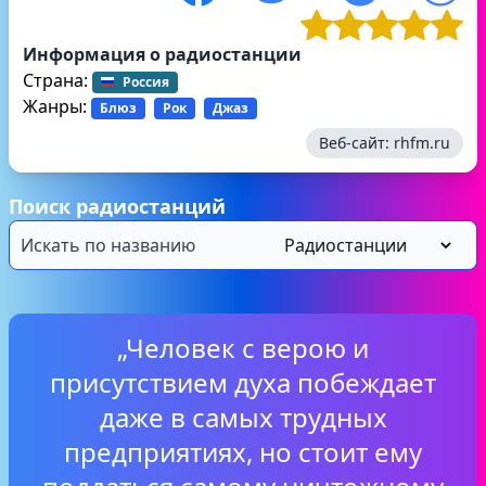
Информация о радиостанции
Страна:
Россия
Жанры:
Блюз
Рок
Джаз
Веб-сайт:
rhfm.ru
Поиск радиостанций
„Человек с верою и
присутствием духа побеждает
даже в самых трудных
предприятиях, но стоит ему