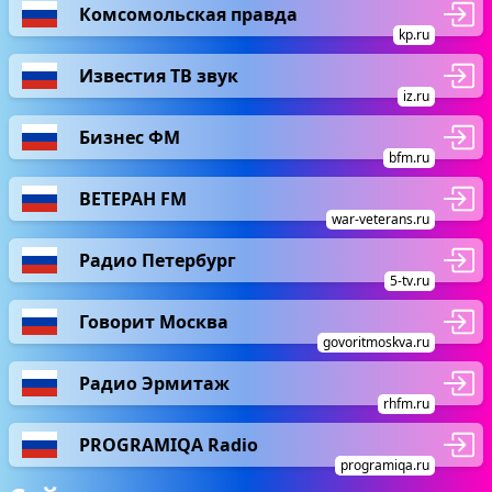
Комсомольская правда
kp.ru
Известия ТВ звук
iz.ru
Бизнес ФМ
bfm.ru
ВЕТЕРАН FM
war-veterans.ru
Радио Петербург
5-tv.ru
Говорит Москва
govoritmoskva.ru
Радио Эрмитаж
rhfm.ru
PROGRAMIQA Radio
programiqa.ru