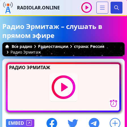
RADIOLAR.ONLINE
Иска
Радио Эрмитаж – слушать в
прямом эфире
Все радио
Радиостанции
страна: Россия
Радио Эрмитаж
РАДИО ЭРМИТАЖ
EMBED