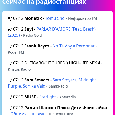
Сейчас на радиостанциях
07:12
Monatik
-
Tomu Sho
- Информатор FM
07:12
Sayf
-
PARLAR D'AMORE (Feat. Bresh)
(2025)
- Radio Gold
07:12
Frank Reyes
-
No Te Voy a Perdonar
-
Poder FM
07:12
DJ FIGARO(1FIGUREDJ) HIGH-LIFE MIX 4
-
Kristos Radio
07:12
Sam Smyers
-
Sam Smyers, Midnight
Purple, Sonika Vaid
- SamkRadio
07:12
MUSE
-
Starlight
- Antyradio
07:12
Радио Шансон Плюс: Дети Фристайла
-
Обниму-поцелую
- Шансон Плюс