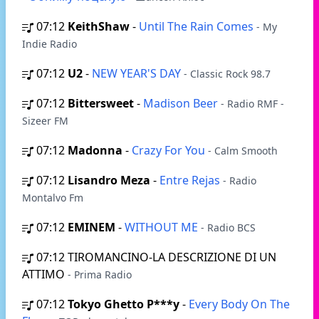
07:12
KeithShaw
-
Until The Rain Comes
- My
Indie Radio
07:12
U2
-
NEW YEAR'S DAY
- Classic Rock 98.7
07:12
Bittersweet
-
Madison Beer
- Radio RMF -
Sizeer FM
07:12
Madonna
-
Crazy For You
- Calm Smooth
07:12
Lisandro Meza
-
Entre Rejas
- Radio
Montalvo Fm
07:12
EMINEM
-
WITHOUT ME
- Radio BCS
07:12
TIROMANCINO-LA DESCRIZIONE DI UN
ATTIMO
- Prima Radio
07:12
Tokyo Ghetto P***y
-
Every Body On The