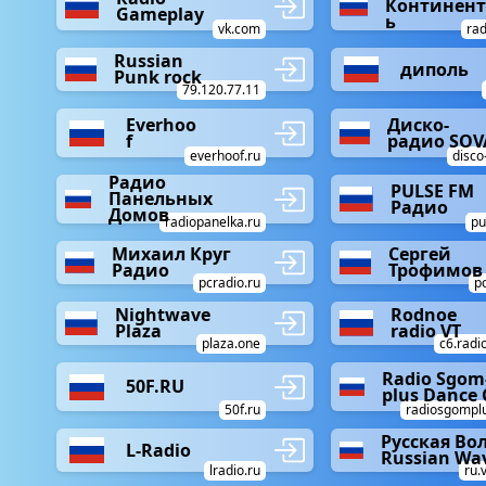
Континент
Gameplay
ь
vk.com
rad
Russian
диполь
Punk rock
79.120.77.11
Everhoo
Диско-
f
радио SOV
everhoof.ru
disco
Радио
PULSE FM
Панельных
Радио
Домов
radiopanelka.ru
pu
Михаил Круг
Сергей
Радио
Трофимов
pcradio.ru
p
Nightwave
Rodnoe
Plaza
radio VT
plaza.one
c6.radi
Radio Sgom
50F.RU
plus Dance 
50f.ru
radiosgomplu
Русская Во
L-Radio
Russian Wa
lradio.ru
ru.