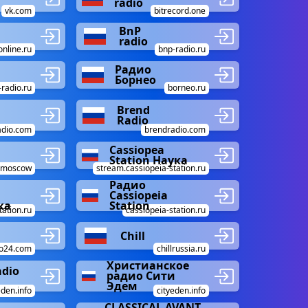
radio
vk.com
bitrecord.one
BnP
radio
online.ru
bnp-radio.ru
Радио
Борнео
-radio.ru
borneo.ru
Brend
Radio
adio.com
brendradio.com
Cassiopea
Station Наука
m.moscow
stream.cassiopeia-station.ru
Радио
Cassiopeia
ка
Station
tation.ru
cassiopeia-station.ru
Chill
o24.com
chillrussia.ru
Христианское
adio
радио Сити
Эдем
eden.info
cityeden.info
CLASSICAL AVANT-