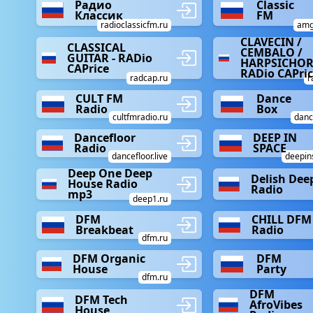
Радио
Classic
Классик
FM
radioclassicfm.ru
amg
CLAVECIN /
CLASSICAL
CEMBALO /
GUITAR - RADio
HARPSICHOR
CAPrice
RADio CAPri
radcap.ru
r
CULT FM
Dance
Radio
Box
cultfmradio.ru
danc
Dancefloor
DEEP IN
Radio
SPACE
dancefloor.live
deepin
Deep One Deep
Delish Dee
House Radio
Radio
mp3
deep1.ru
DFM
CHILL DFM
Breakbeat
Radio
dfm.ru
DFM Organic
DFM
House
Party
dfm.ru
DFM
DFM Tech
AfroVibes
House