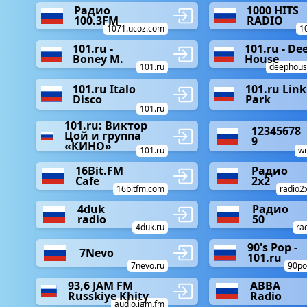
Радио
1000 HITS
100.3FM
RADIO
1071.ucoz.com
1
101.ru -
101.ru - De
Boney M.
House
101.ru
deephous
101.ru Italo
101.ru Link
Disco
Park
101.ru
101.ru: Виктор
12345678
Цой и группа
9
«КИНО»
101.ru
wi
16Bit.FM
Радио
Cafe
2x2
16bitfm.com
radio2x
4duk
Радио
radio
50
4duk.ru
ra
90's Pop -
7Nevo
101.ru
7nevo.ru
90po
93,6 JAM FM
ABBA
Russkiye Khity
Radio
audio.jam.fm