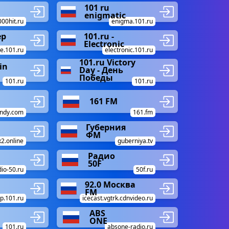
101 ru
enigmatic
000hit.ru
enigma.101.ru
ep
101.ru -
Electronic
e.101.ru
electronic.101.ru
101.ru Victory
in
Day - День
Победы
101.ru
101.ru
161 FM
ndy.com
161.fm
Губерния
ФМ
2.online
guberniya.tv
Радио
50F
dio-50.ru
50f.ru
92.0 Москва
FM
p.101.ru
icecast.vgtrk.cdnvideo.ru
ABS
ONE
101.ru
absone-radio.ru