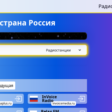
Ради
страна Россия
ыдущая
InVoice
Radio
aplus.ru
invoicemedia.ru
Relax FM