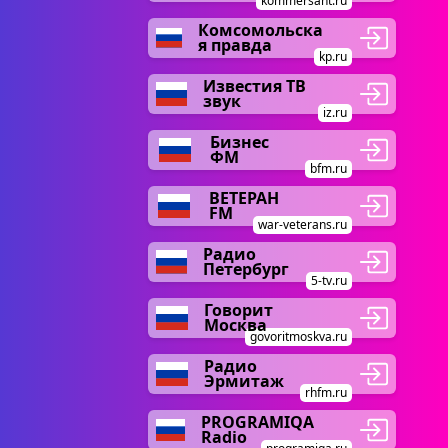
kommersant.ru
Комсомольска
я правда
kp.ru
Известия ТВ
звук
iz.ru
Бизнес
ФМ
bfm.ru
ВЕТЕРАН
FM
war-veterans.ru
Радио
Петербург
5-tv.ru
Говорит
Москва
govoritmoskva.ru
Радио
Эрмитаж
rhfm.ru
PROGRAMIQA
Radio