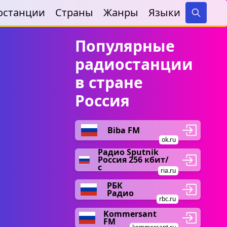
останции
Страны
Жанры
Языки
Search
Популярные
радиостанции
в стране
Россия
Biba FM
ok.ru
Радио Sputnik
Россия 256 кбит/
с
ria.ru
РБК
Радио
rbc.ru
Kommersant
FM