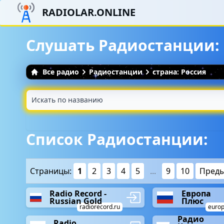
RADIOLAR.ONLINE
Слушать Радиостанции: 
Все радио
Радиостанции
страна: Россия
Список Радиостанции:
Страницы:
1
2
3
4
5
...
9
10
Пред
Radio Record -
Европа
Russian Gold
Плюс
radiorecord.ru
europ
Радио
Radio