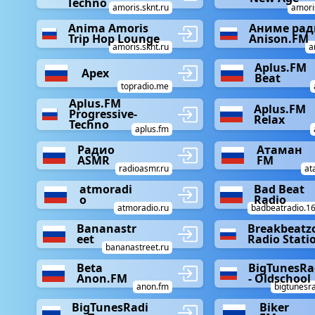
Techno
amoris.sknt.ru
amoris
Anima Amoris
Аниме рад
Trip Hop Lounge
Anison.FM
amoris.sknt.ru
a
Aplus.FM
Apex
Beat
topradio.me
Aplus.FM
Aplus.FM
Progressive-
Relax
Techno
aplus.fm
Радио
Атаман
ASMR
FM
radioasmr.ru
at
atmoradi
Bad Beat
o
Radio
atmoradio.ru
badbeatradio.1
Bananastr
Breakbeatz
eet
Radio Stati
bananastreet.ru
Beta
BigTunesRa
Anon.FM
- Oldschool
anon.fm
bigtunesr
BigTunesRadi
Biker