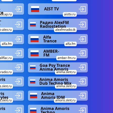
-
AIST TV
ce
adcap.ru
aisttv.ru
–
Радио AlexFM
e
Radiostation
o-alex.ru
alexfmradio.tk
Alfa
Trance
alfa.fm
alfa.fm
AMBER-
FM
allflac.ru
amber-fm.ru
d
Goa Psy Trance
Anima Amoris
radio.ru
anima.sknt.ru
ris
Anima Amoris
Dub Techno Mix
.sknt.ru
anima.sknt.ru
is
Anima
tyles
Amoris IDM
.sknt.ru
amoris.sknt.ru
ris
Anima Amoris
Techno