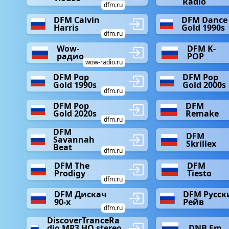
Radio
dfm.ru
DFM Calvin
DFM Dance
Harris
Gold 1990s
dfm.ru
Wow-
DFM K-
радио
POP
wow-radio.ru
DFM Pop
DFM Pop
Gold 1990s
Gold 2000s
dfm.ru
DFM Pop
DFM
Gold 2020s
Remake
dfm.ru
DFM
DFM
Savannah
Skrillex
Beat
dfm.ru
DFM The
DFM
Prodigy
Tiesto
dfm.ru
DFM Дискач
DFM Русск
90-х
Рейв
dfm.ru
DiscoverTranceRa
dio MP3 HQ stereo
DNB Fm