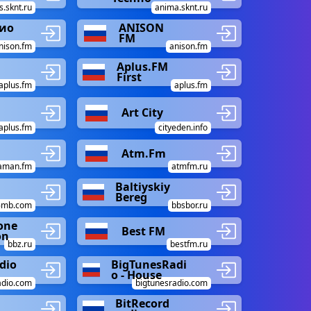
.sknt.ru
anima.sknt.ru
ио
ANISON
FM
nison.fm
anison.fm
Aplus.FM
First
aplus.fm
aplus.fm
Art Сity
aplus.fm
cityeden.info
Atm.Fm
aman.fm
atmfm.ru
Baltiyskiy
Bereg
6mb.com
bbsbor.ru
one
Best FM
on
bbz.ru
bestfm.ru
dio
BigTunesRadi
o - House
adio.com
bigtunesradio.com
BitRecord