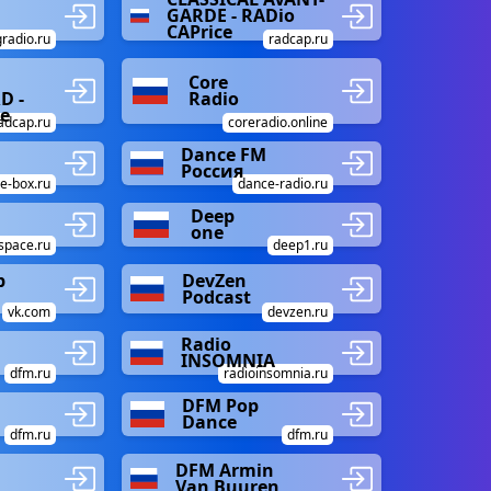
GARDE - RADio
CAPrice
radio.ru
radcap.ru
Core
D -
Radio
ce
adcap.ru
coreradio.online
Dance FM
Россия
e-box.ru
dance-radio.ru
Deep
one
space.ru
deep1.ru
p
DevZen
Podcast
vk.com
devzen.ru
Radio
INSOMNIA
dfm.ru
radioinsomnia.ru
DFM Pop
Dance
dfm.ru
dfm.ru
DFM Armin
Van Buuren