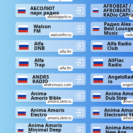
AFROBEAT /
АБСОЛЮТ
AFROBEATS 
парк радио
RADio CAPri
absolutpark.ru
r
Радио Alex 
Walcon
Best Loung
FM
Music
walconfm.ru
radi
Alfa
Alfa Radio
DNB
Club
alfa.fm
Alfa
AllFlac
Trap
Radio
alfa.fm
ANDRS
AngelsRa
RADIO
io
andrsmusic.com
angels
Anima
Anima Amo
Amoris Bible
Dub Step
amoris.sknt.ru
amoris
Anima Amoris
Anima Amor
Electro
Electronic S
amoris.sknt.ru
amoris
Anima Amoris
Anima Amo
Minimal Deep
New Age