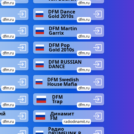
dfm.ru
dfm.ru
DFM Dance
Gold 2010s
dfm.ru
dfm.ru
DFM Martin
Garrix
dfm.ru
dfm.ru
DFM Pop
Gold 2010s
dfm.ru
dfm.ru
DFM RUSSIAN
DANCE
dfm.ru
dfm.ru
DFM Swedish
House Mafia
dfm.ru
dfm.ru
DFM
Trap
dfm.ru
dfm.ru
ий
Динамит
FM
dfm.ru
radiodinamit.ru
Радио
DRUMFUNK.R