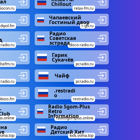
ал
Chillout
iocon.ru
relax-fm.ru
Чапаевский
Гостиный двор
dipol.fm
r-gd.ru
Радио
Советская
A
эстрада
-radio.ru
disco-radio.ru
Гарик
Сукачёв
lsefm.ru
pcradio.ru
Чайф
cradio.ru
pcradio.ru
.restradi
o
oboss.fm
restradio.ru
Radio Sgom-Plus
-
Retro
Club
Information
s.online
radiosgomplus.online
лна
Радио
ve
Детский Хит
volna.top
kids.volna.top