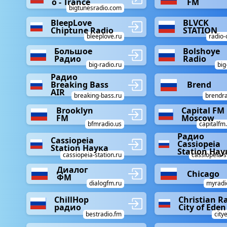
o - Trance
FM
bigtunesradio.com
BleepLove
BLVCK
Chiptune Radio
STATION
bleeplove.ru
radio-
Большое
Bolshoye
Радио
Radio
big-radio.ru
big
Радио
Breaking Bass
Brend
AIR
breaking-bass.ru
brendr
Brooklyn
Capital FM
FM
Moscow
bfmradio.us
capitalf
Радио
Cassiopeia
Cassiopeia
Station Наука
Station Нау
cassiopeia-station.ru
cassiopeia-s
Диалог
Chicago
ФМ
dialogfm.ru
myradi
ChillHop
Christian R
радио
City of Eden
bestradio.fm
city