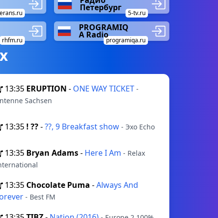
Радио
Петербург
erans.ru
5-tv.ru
PROGRAMIQ
A Radio
rhfm.ru
programiqa.ru
х
13:35
ERUPTION
-
ONE WAY TICKET
-
ntenne Sachsen
13:35
! ??
-
??, 9 Breakfast show
- Эхо Echo
13:35
Bryan Adams
-
Here I Am
- Relax
nternational
13:35
Chocolate Puma
-
Always And
orever
- Best FM
13:35
TIBZ
-
Nation (2016)
- Europe 2 100%