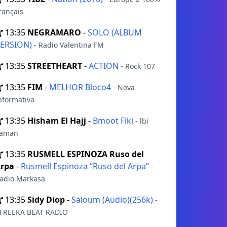
rançais
13:35
NEGRAMARO
-
SOLO (ALBUM
ERSION)
- Radio Valentina FM
13:35
STREETHEART
-
ACTION
- Rock 107
13:35
FIM
-
MELHOR Bloco4
- Nova
nformativa
13:35
Hisham El Hajj
-
Bmoot Fiki
- lbi
aman
13:35
RUSMELL ESPINOZA Ruso del
rpa
-
Rusmell Espinoza “Ruso del Arpa”
-
adio Markasa
13:35
Sidy Diop
-
Saloum (Audio)(256k)
-
FREEKA BEAT RADIO