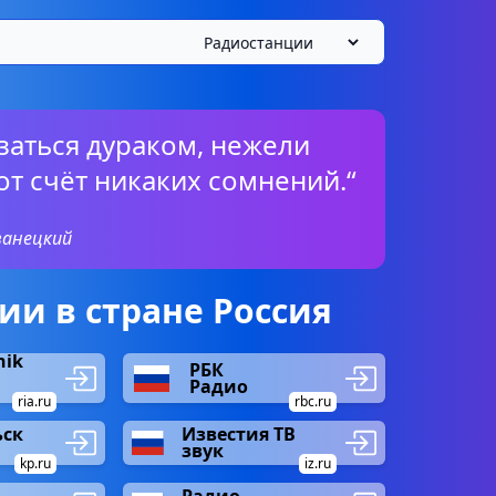
заться дураком, нежели
тот счёт никаких сомнений.“
ванецкий
и в стране Россия
nik
РБК
Радио
ria.ru
rbc.ru
ск
Известия ТВ
звук
kp.ru
iz.ru