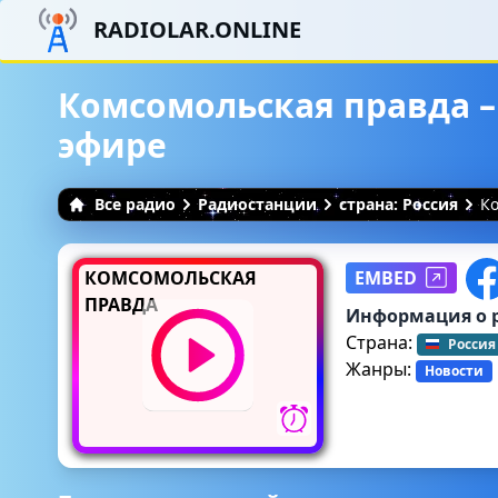
RADIOLAR.ONLINE
Комсомольская правда –
эфире
Все радио
Радиостанции
страна: Россия
Ко
КОМСОМОЛЬСКАЯ
EMBED
ПРАВДА
Информация о 
Страна:
Россия
Жанры:
Новости