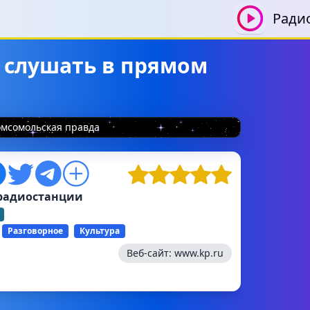
Ради
 слушать в прямом
мсомольская правда
радиостанции
Разговорное
Культура
Веб-сайт:
www.kp.ru