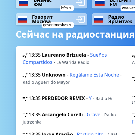
Бизнес
ВЕТЕРАН
ФМ
FM
bfm.ru
war-vet
Говорит
Радио
Москва
Эрмитаж
govoritmoskva.ru
Сейчас на радиостанция
13:35
Laureano Brizuela
-
Sueños
Compartidos
- La Warida Radio
A
13:35
Unknown
-
Regálame Esta Noche
-
Radio Aguerrido Mayor
13:35
PERDEDOR REMIX
-
Y
- Radio Hit
I
13:35
Arcangelo Corelli
-
Grave
- Radio
F
Jutrzenka
13:35
Jorge Aragão
-
Partido alto
- 1.FM -