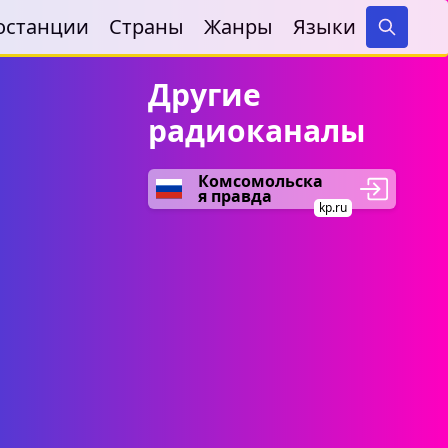
останции
Страны
Жанры
Языки
Search
Другие
радиоканалы
Комсомольска
я правда
kp.ru