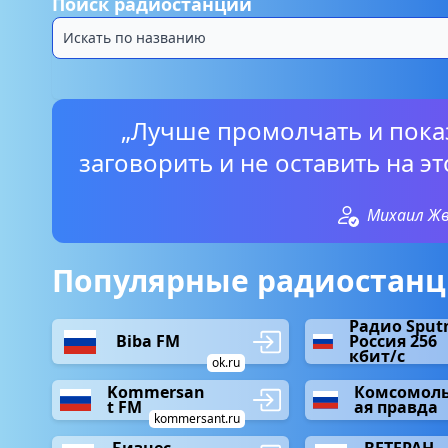
Поиск радиостанций
„Лучше промолчать и пока
заговорить и не оставить на э
Михаил Ж
Популярные радиостанци
Радио Sput
Biba FM
Россия 256
кбит/с
ok.ru
Kommersan
Комсомоль
t FM
ая правда
kommersant.ru