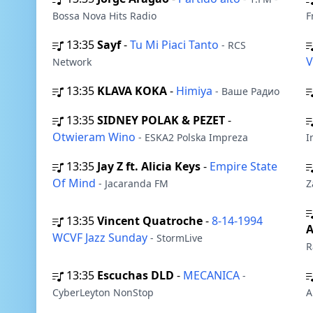
Bossa Nova Hits Radio
F
13:35
Sayf
-
Tu Mi Piaci Tanto
- RCS
V
Network
13:35
KLAVA KOKA
-
Himiya
- Ваше Радио
13:35
SIDNEY POLAK & PEZET
-
Otwieram Wino
- ESKA2 Polska Impreza
I
13:35
Jay Z ft. Alicia Keys
-
Empire State
Of Mind
- Jacaranda FM
Z
13:35
Vincent Quatroche
-
8-14-1994
A
WCVF Jazz Sunday
- StormLive
R
13:35
Escuchas DLD
-
MECANICA
-
CyberLeyton NonStop
A