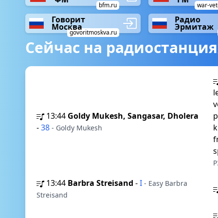
bfm.ru
war-vet
Говорит
Радио
Москва
Эрмитаж
govoritmoskva.ru
Сейчас на радиостанция
l
v
13:44
Goldy Mukesh, Sangasar, Dholera
p
-
38
k
- Goldy Mukesh
f
s
P
13:44
Barbra Streisand
-
I
- Easy Barbra
Streisand