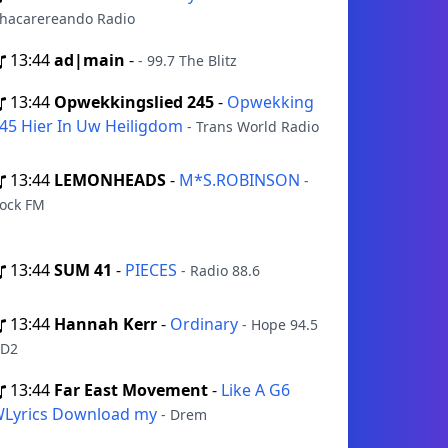
hacarereando Radio
13:44
ad|main
-
- 99.7 The Blitz
13:44
Opwekkingslied 245
-
Opwekking
45 Hier In Uw Heiligdom
- Trans World Radio
13:44
LEMONHEADS
-
M*S.ROBINSON
-
ock FM
13:44
SUM 41
-
PIECES
- Radio 88.6
13:44
Hannah Kerr
-
Ordinary
- Hope 94.5
D2
13:44
Far East Movement
-
Like A G6
Lyrics Download my
- Drem