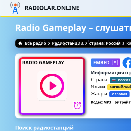
RADIOLAR.ONLINE
Radio Gameplay – слуша
Все радио
Радиостанции
страна: Россия
Ra
RADIO GAMEPLAY
EMBED
Информация о 
Страна:
Россия
Языки:
английски
Жанры:
Игровая
Кодек: MP3
Битрейт:
Поиск радиостанций