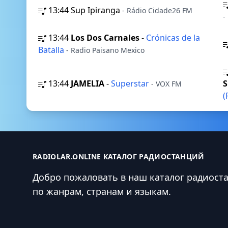
13:44
Sup Ipiranga
- Rádio Cidade26 FM
-
13:44
Los Dos Carnales
-
Crónicas de la
Batalla
- Radio Paisano Mexico
13:44
JAMELIA
-
Superstar
S
- VOX FM
(
RADIOLAR.ONLINE КАТАЛОГ РАДИОСТАНЦИЙ
Добро пожаловать в наш каталог радиост
по жанрам, странам и языкам.