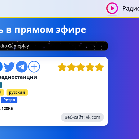
Ради
ть в прямом эфире
dio Gameplay
радиостанции
й
русский
Ретро
 128КБ
Веб-сайт:
vk.com