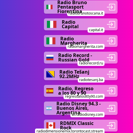
Radio Bruno
Pentasport
Fiorentina
radiobrunotoscana.it
Radio
Capital
capital.it
Radio
Margherita
radiomargherita.com
Radio Record -
Russian Gold
radiorecord.ru
Radio Tešanj
92.2MHz
radiotesanj.ba
Radio, Regreso
a los 80 y 90
regresoalos80y90.com
Radio Disney 94.3 -
Buenos Aires,
Argentina
ar.radiodisney.com
RDMIX Classic
Rock
radiodimensionemix.torontocast.stream