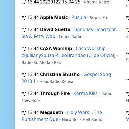
13:44
20220122 15-04-25
- Rhema Retro
C
13:44
Apple Music
-
Pusula
- Süper Fm
13:44
David Guetta
-
Bang My Head feat.
Sia & Fetty Wap
2
- Lépés Rádió
13:44
CASA Worship
-
Casa Worship
@JullianySouza @LeoBrandao (Clipe Oficial)
-
R
Radio So Modao Raiz
13:44
Christina Shusho
-
Gospel Song
2018 1
- HoodRadio Kenya
13:44
Through Fire
-
Karma Kills
- Radio
New Rock
H
13:44
Megadeth
-
Holy Wars... The
Punishment Due
W
- Hard Rock Hell Radio