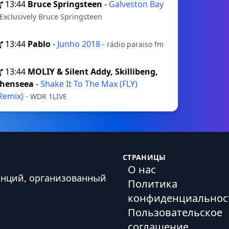
13:44
Bruce Springsteen
-
Galveston Bay
 Exclusively Bruce Springsteen
13:44
Pablo
-
Junho 2018
- rádio paraiso fm
13:44
MOLIY & Silent Addy, Skillibeng,
henseea
-
Shake It To The Max (FLY)
Remix)
- WDR 1LIVE
СТРАНИЦЫ
О нас
анций, организованный
Политика
конфиденциальнос
Пользовательское
соглашение