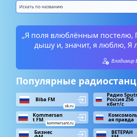
„Я поля влюблённым постелю, П
дышу и, значит, я люблю, Я 
Владимир 
Популярные радиостанци
Радио Sput
Biba FM
Россия 256
кбит/с
ok.ru
Kommersan
Комсомоль
t FM
ая правда
kommersant.ru
Бизнес
ВЕТЕРАН
ФМ
FM