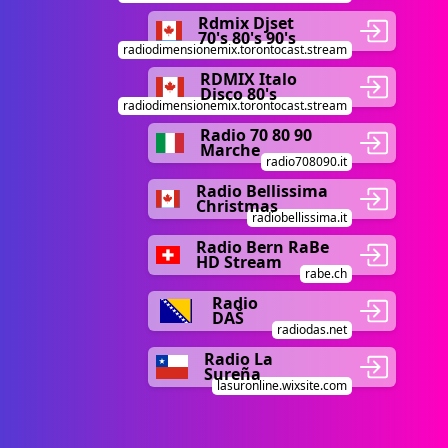
Rdmix Djset
70's 80's 90's
radiodimensionemix.torontocast.stream
RDMIX Italo
Disco 80's
radiodimensionemix.torontocast.stream
Radio 70 80 90
Marche
radio708090.it
Radio Bellissima
Christmas
radiobellissima.it
Radio Bern RaBe
HD Stream
rabe.ch
Radio
DAŠ
radiodas.net
Radio La
Sureña
lasuronline.wixsite.com