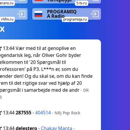
erans.ru
5-tv.ru
PROGRAMIQ
A Radio
rhfm.ru
programiqa.ru
х
13:44
Vær med til at genoplive en
egendarisk leg, når Oliver Gohr byder
elkommen til '20 Spørgsmål til
rofessoren' på P3. L***n er, som du
ender den! Og du skal se, om du kan finde
rem til det rigtige svar ved hjælp af 20
pørgsmål i samarbejde med de andr
- DR
3
13:44
287555
-
404514
- NRJ Pop Rock
13:44
delestero
-
Chakay Manta
-