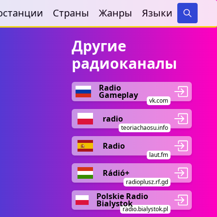
останции
Страны
Жанры
Языки
Search
Другие
радиоканалы
Radio
Gameplay
vk.com
radio
teoriachaosu.info
Radio
laut.fm
Rádió+
radioplusz.rf.gd
Polskie Radio
Bialystok
radio.bialystok.pl