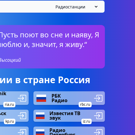
усть поют во сне и наяву, Я
люблю и, значит, я живу.“
Высоцкий
и в стране Россия
nik
РБК
Радио
ria.ru
rbc.ru
ск
Известия ТВ
звук
kp.ru
iz.ru
Радио
Петербург