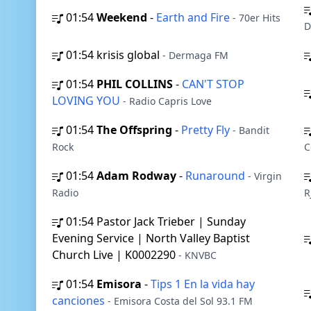
01:54
Weekend
-
Earth and Fire
- 70er Hits
D
01:54
krisis global
- Dermaga FM
01:54
PHIL COLLINS
-
CAN'T STOP
LOVING YOU
- Radio Capris Love
01:54
The Offspring
-
Pretty Fly
- Bandit
Rock
C
01:54
Adam Rodway
-
Runaround
- Virgin
Radio
R
01:54
Pastor Jack Trieber | Sunday
Evening Service | North Valley Baptist
Church Live | K0002290
- KNVBC
01:54
Emisora
-
Tips 1 En la vida hay
canciones
- Emisora Costa del Sol 93.1 FM