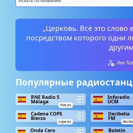
„Церковь. Всё это слово 
посредством которого одни л
другим
Лев То
Популярные радиостанц
RNE Radio 5
Inforadio
Málaga
UCM
rtve.es
Cadena COPE
Decibelia
Bierzo
FM
cope.es
decibe
Onda Cero
Boletín