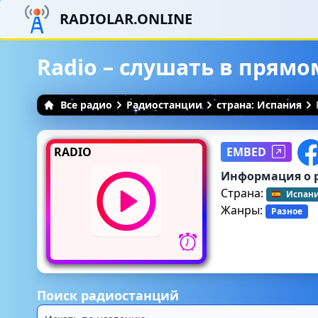
RADIOLAR.ONLINE
Radio – слушать в прямо
Все радио
Радиостанции
страна: Испания
RADIO
EMBED
Информация о 
Страна:
Испан
Жанры:
Разное
Поиск радиостанций