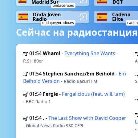
Madrid Sur
DGT
ondacero.es
Onda Joven
Cadena
Radio
Elite
ondajovenradio.es
cadena
Сейчас на радиостанция
01:54
Wham!
-
Everything She Wants
-
R.SH 80er
A
01:54
Stephen Sanchez/Em Beihold
-
Em
Beihold Version
- Rádio Bacuri FM
S
01:54
Fergie
-
Fergalicious (feat. will.i.am)
- BBC Radio 1
01:54
.
-
The Last Show with David Cooper
L
- Global News Radio 980 CFPL
-