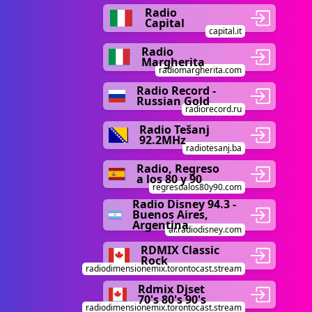
Radio
Capital
capital.it
Radio
Margherita
radiomargherita.com
Radio Record -
Russian Gold
radiorecord.ru
Radio Tešanj
92.2MHz
radiotesanj.ba
Radio, Regreso
a los 80 y 90
regresoalos80y90.com
Radio Disney 94.3 -
Buenos Aires,
Argentina
ar.radiodisney.com
RDMIX Classic
Rock
radiodimensionemix.torontocast.stream
Rdmix Djset
70's 80's 90's
radiodimensionemix.torontocast.stream