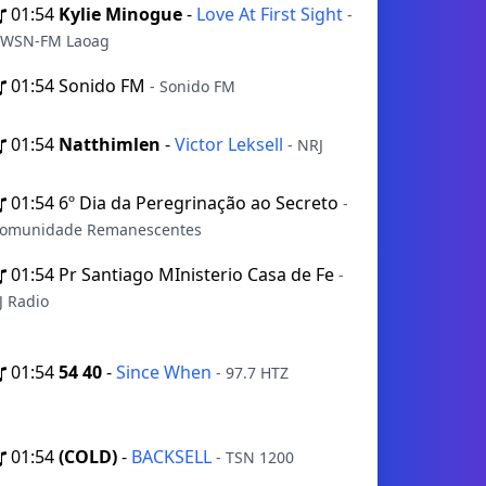
01:54
Kylie Minogue
-
Love At First Sight
-
WSN-FM Laoag
01:54
Sonido FM
- Sonido FM
01:54
Natthimlen
-
Victor Leksell
- NRJ
01:54
6º Dia da Peregrinação ao Secreto
-
omunidade Remanescentes
01:54
Pr Santiago MInisterio Casa de Fe
-
J Radio
01:54
54 40
-
Since When
- 97.7 HTZ
01:54
(COLD)
-
BACKSELL
- TSN 1200