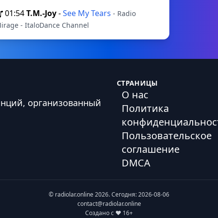
01:54
T.M.-Joy
-
See My Tears
- Radio
irage - ItaloDance Channel
СТРАНИЦЫ
О нас
анций, организованный
Политика
конфиденциальнос
Пользовательское
соглашение
DMCA
© radiolar.online 2026. Сегодня: 2026-08-06
contact@radiolar.online
Создано с ❤️ 16+