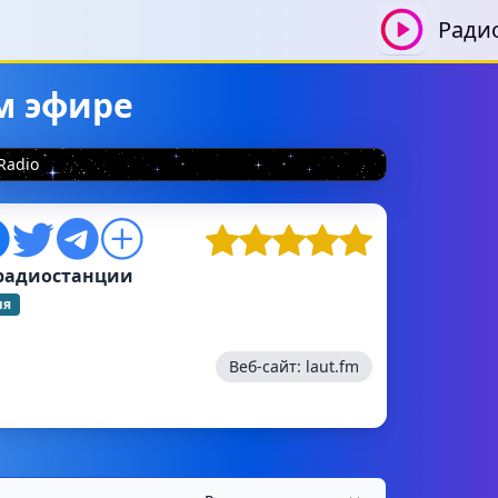
Ради
м эфире
Radio
радиостанции
ия
Веб-сайт:
laut.fm