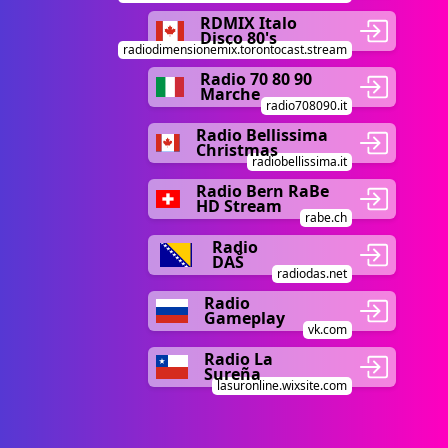
RDMIX Italo
Disco 80's
radiodimensionemix.torontocast.stream
Radio 70 80 90
Marche
radio708090.it
Radio Bellissima
Christmas
radiobellissima.it
Radio Bern RaBe
HD Stream
rabe.ch
Radio
DAŠ
radiodas.net
Radio
Gameplay
vk.com
Radio La
Sureña
lasuronline.wixsite.com