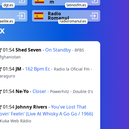
m
dgt.es
latinosfm.es
Radio
Romanul
elite.es
radioromanul.es
х
01:54
Shed Seven
-
On Standby
- BFBS
fghanistan
01:54
JM
-
162 Bpm Ec
- Radio la Oficial Fm -
araguro
01:54
Ne-Yo
-
Closer
- Powerhitz - Double 0's
01:54
Johnny Rivers
-
You've Lost That
ovin' Feelin' (Live At Whisky A Go Go / 1966)
 Kuka Web Rádio