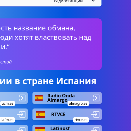
есть название обмана,
юди хотят властвовать над
и.“
лстой
ии в стране Испания
Radio Onda
Almargo
ucm.es
almagro.es
RTVCE
liafm.es
rtvce.es
Latinosf