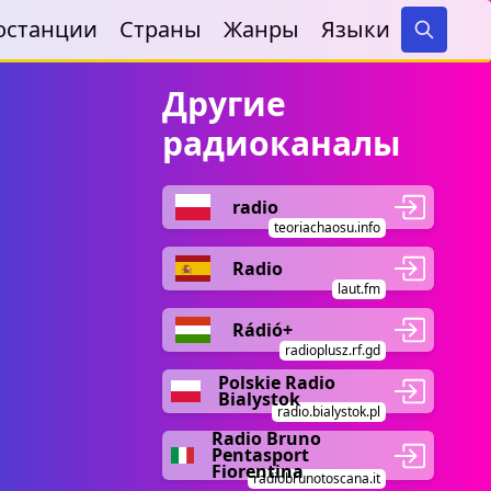
останции
Страны
Жанры
Языки
Search
Другие
радиоканалы
radio
teoriachaosu.info
Radio
laut.fm
Rádió+
radioplusz.rf.gd
Polskie Radio
Bialystok
radio.bialystok.pl
Radio Bruno
Pentasport
Fiorentina
radiobrunotoscana.it