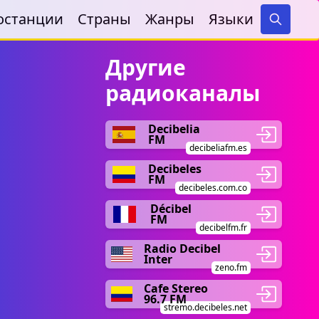
останции
Страны
Жанры
Языки
Search
Другие
радиоканалы
Decibelia
FM
decibeliafm.es
Decibeles
FM
decibeles.com.co
Décibel
FM
decibelfm.fr
Radio Decibel
Inter
zeno.fm
Cafe Stereo
96.7 FM
stremo.decibeles.net