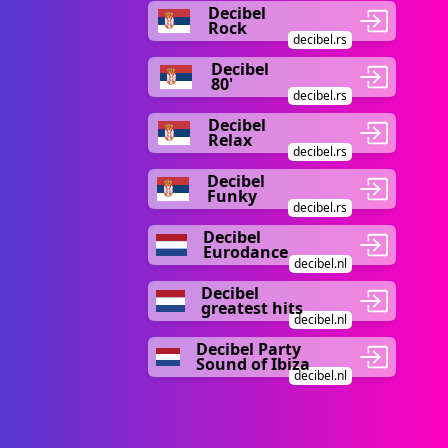
Decibel
Rock
decibel.rs
Decibel
80'
decibel.rs
Decibel
Relax
decibel.rs
Decibel
Funky
decibel.rs
Decibel
Eurodance
decibel.nl
Decibel
greatest hits
decibel.nl
Decibel Party
Sound of Ibiza
decibel.nl