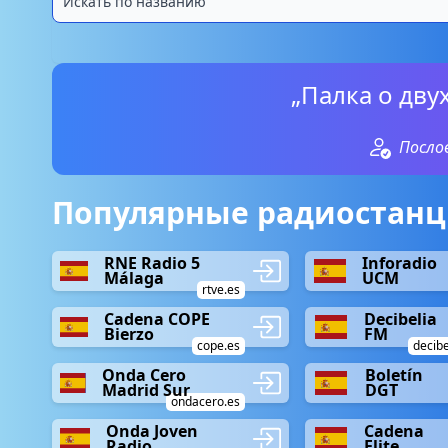
„Палка о дву
Посло
Популярные радиостанц
RNE Radio 5
Inforadio
Málaga
UCM
rtve.es
Cadena COPE
Decibelia
Bierzo
FM
cope.es
decibe
Onda Cero
Boletín
Madrid Sur
DGT
ondacero.es
Onda Joven
Cadena
Radio
Elite