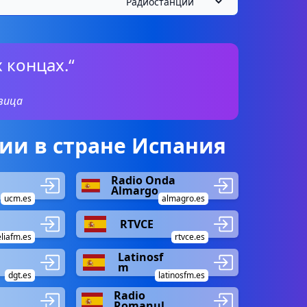
х концах.“
вица
ии в стране Испания
Radio Onda
Almargo
ucm.es
almagro.es
RTVCE
liafm.es
rtvce.es
Latinosf
m
dgt.es
latinosfm.es
Radio
Romanul