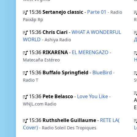
15:36
Sertanejo classic
-
Parte 01
- Radio
Paixãp Rp
R
15:36
Chris Ciari
-
WHAT A WONDERFUL
WORLD
- Ashiya Radio
15:36
RIKARENA
-
EL MERENGAZO
-
H
Matecaña Estéreo
15:36
Buffalo Springfield
-
BlueBird
-
Radio T
S
15:36
Pete Belasco
-
Love You Like
-
A
WNJL.com Radio
E
15:36
Ruthshelle Guillaume
-
RETE LA(
Cover)
L
- Radio Soleil Des Tropiques