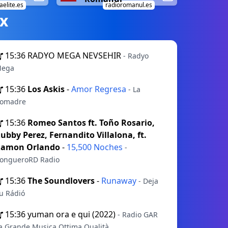
elite.es
radioromanul.es
х
15:36
RADYO MEGA NEVSEHIR
- Radyo
ega
15:36
Los Askis
-
Amor Regresa
- La
omadre
15:36
Romeo Santos ft. Toño Rosario,
ubby Perez, Fernandito Villalona, ft.
amon Orlando
-
15,500 Noches
-
ongueroRD Radio
15:36
The Soundlovers
-
Runaway
- Deja
u Rádió
15:36
yuman ora e qui (2022)
- Radio GAR
a Grande Musica Ottima Qualità