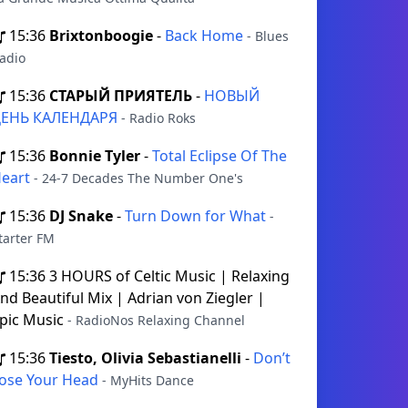
15:36
Brixtonboogie
-
Back Home
- Blues
adio
15:36
СТАРЫЙ ПРИЯТЕЛЬ
-
НОВЫЙ
ДЕНЬ КАЛЕНДАРЯ
- Radio Roks
15:36
Bonnie Tyler
-
Total Eclipse Of The
eart
- 24-7 Decades The Number One's
15:36
DJ Snake
-
Turn Down for What
-
tarter FM
15:36
3 HOURS of Celtic Music | Relaxing
nd Beautiful Mix | Adrian von Ziegler |
pic Music
- RadioNos Relaxing Channel
15:36
Tiesto, Olivia Sebastianelli
-
Don’t
ose Your Head
- MyHits Dance