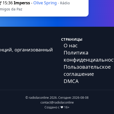
15:36
Imperss
-
Olive Spring
- Rádio
migos da Paz
СТРАНИЦЫ
О нас
анций, организованный
Политика
конфиденциальнос
Пользовательское
соглашение
DMCA
© radiolar.online 2026. Сегодня: 2026-08-08
contact@radiolar.online
Создано с ❤️ 16+