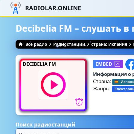
RADIOLAR.ONLINE
Decibelia FM – слушать 
Все радио
Радиостанции
страна: Испания
DECIBELIA FM
EMBED
Информация о 
Страна:
Испан
Жанры:
Электрон
Поиск радиостанций