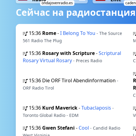
ondajovenradio.es
cadena
Сейчас на радиостанция
15:36
Rome
-
I Belong To You
- The Source
561 Radio The Plug
M
15:36
Rosary with Scripture
-
Scriptural
Rosary Virtual Rosary
- Preces Radio
C
15:36
Die ORF Tirol Abendinformation
R
-
R
ORF Radio Tirol
C
15:36
Kurd Maverick
-
Tubaclaposis
-
Toronto Global Radio - EDM
V
15:36
Gwen Stefani
-
Cool
- Candid Radio
West Virginia
L