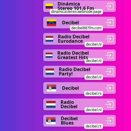
Dinámica
Stereo 101.6 Fm
dinamicastereo.webnode.page
Decibel
decibel887fm.com
Radio Decibel
Eurodance
decibel.nl
Radio Decibel
Greatest Hits
decibel.nl
Radio Decibel
Party!
decibel.nl
Decibel
decibel.rs
Radio
Decibel
decibel.nl
Decibel
Blues
decibel.rs