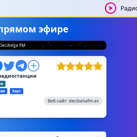
Ради
в прямом эфире
Decibelia FM
радиостанции
ия
ная
Хаус
Веб-сайт:
decibeliafm.es