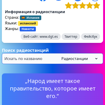
Информация о радиостанции
Страна:
Испания
Языки:
испанский
Жанры:
Новости
Веб-сайт:
www.dgt.es
Твиттер
Фейсбук
Поиск радиостанций
„Народ имеет такое
правительство, которое имеет
его.“