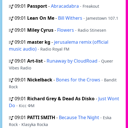
09:01
Passport
-
Abracadabra
- Freakout
09:01
Lean On Me
-
Bill Withers
- Jamestown 107.1
09:01
Miley Cyrus
-
Flowers
- Radio Stinesen
09:01
master kg
-
jerusalema remix (official
music audio)
- Radio Royal FM
09:01
Art-list
-
Runaway by CloudRoad
- Queer
Vibes Radio
09:01
Nickelback
-
Bones for the Crows
- Bandit
Rock
09:01
Richard Grey & Dead As Disko
-
Just Wont
Do
- Кісс ФМ
09:01
PATTI SMITH
-
Because The Night
- Eska
Rock - Klasyka Rocka