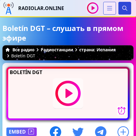
RADIOLAR.ONLINE
Иска
Boletín DGT – слушать в прямом
эфире
Все радио
Радиостанции
страна: Испания
Boletín DGT
BOLETÍN DGT
EMBED