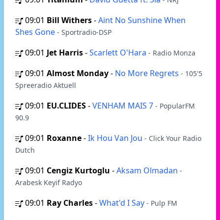
09:01
Bill Withers
-
Aint No Sunshine When
Shes Gone
- Sportradio-DSP
09:01
Jet Harris
-
Scarlett O'Hara
- Radio Monza
09:01
Almost Monday
-
No More Regrets
- 105'5
Spreeradio Aktuell
09:01
EU.CLIDES
-
VENHAM MAIS 7
- PopularFM
90.9
09:01
Roxanne
-
Ik Hou Van Jou
- Click Your Radio
Dutch
09:01
Cengiz Kurtoglu
-
Aksam Olmadan
-
Arabesk Keyif Radyo
09:01
Ray Charles
-
What'd I Say
- Pulp FM