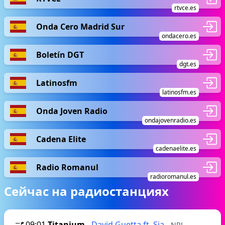
rtvce.es
Onda Cero Madrid Sur
ondacero.es
Boletín DGT
dgt.es
Latinosfm
latinosfm.es
Onda Joven Radio
ondajovenradio.es
Cadena Elite
cadenaelite.es
Radio Romanul
radioromanul.es
Сейчас на радиостанциях
09:01
Titanium
-
David Guetta ft. Sia
- NRJ