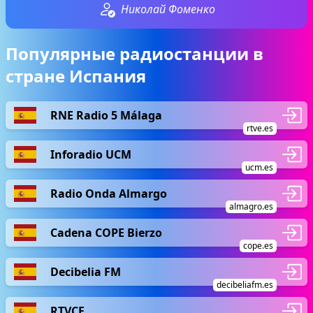
Николай Фоменко
Популярные радиостанции в
стране Испания
RNE Radio 5 Málaga
rtve.es
Inforadio UCM
ucm.es
Radio Onda Almargo
almagro.es
Cadena COPE Bierzo
cope.es
Decibelia FM
decibeliafm.es
RTVCE