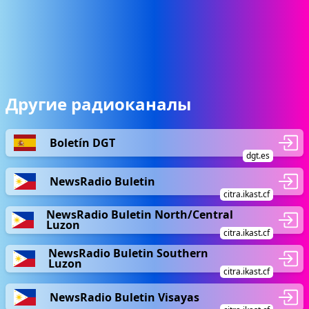
Другие радиоканалы
Boletín DGT
dgt.es
NewsRadio Buletin
citra.ikast.cf
NewsRadio Buletin North/Central
Luzon
citra.ikast.cf
NewsRadio Buletin Southern
Luzon
citra.ikast.cf
NewsRadio Buletin Visayas