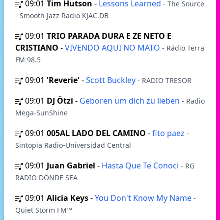
09:01
Tim Hutson
-
Lessons Learned
- The Source
- Smooth Jazz Radio KJAC.DB
09:01
TRIO PARADA DURA E ZE NETO E
CRISTIANO
-
VIVENDO AQUI NO MATO
- Rádio Terra
FM 98.5
09:01
'Reverie'
-
Scott Buckley
- RADIO TRESOR
09:01
DJ Ötzi
-
Geboren um dich zu lieben
- Radio
Mega-SunShine
09:01
005AL LADO DEL CAMINO
-
fito paez
-
Sintopia Radio-Universidad Central
09:01
Juan Gabriel
-
Hasta Que Te Conoci
- RG
RADIO DONDE SEA
09:01
Alicia Keys
-
You Don't Know My Name
-
Quiet Storm FM™