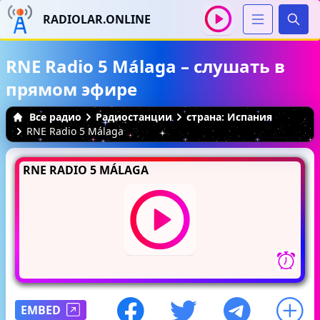
RADIOLAR.ONLINE
Иска
RNE Radio 5 Málaga – слушать в
прямом эфире
Все радио
Радиостанции
страна: Испания
RNE Radio 5 Málaga
RNE RADIO 5 MÁLAGA
EMBED