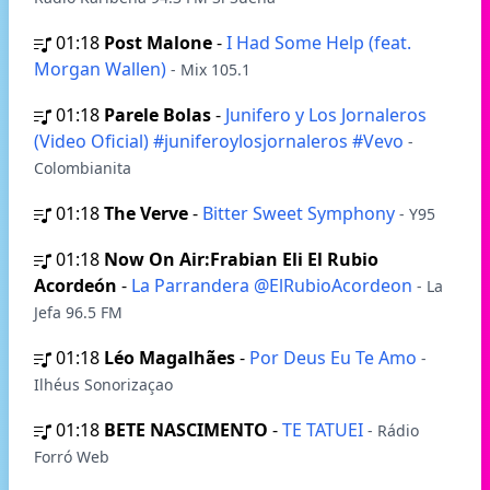
01:18
Post Malone
-
I Had Some Help (feat.
Morgan Wallen)
- Mix 105.1
01:18
Parele Bolas
-
Junifero y Los Jornaleros
(Video Oficial) #juniferoylosjornaleros #Vevo
-
Colombianita
01:18
The Verve
-
Bitter Sweet Symphony
- Y95
01:18
Now On Air:Frabian Eli El Rubio
Acordeón
-
La Parrandera @ElRubioAcordeon
- La
Jefa 96.5 FM
01:18
Léo Magalhães
-
Por Deus Eu Te Amo
-
Ilhéus Sonorizaçao
01:18
BETE NASCIMENTO
-
TE TATUEI
- Rádio
Forró Web