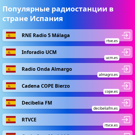
Популярные радиостанции в
стране Испания
RNE Radio 5 Málaga
rtve.es
Inforadio UCM
ucm.es
Radio Onda Almargo
almagro.es
Cadena COPE Bierzo
cope.es
Decibelia FM
decibeliafm.es
RTVCE
rtvce.es