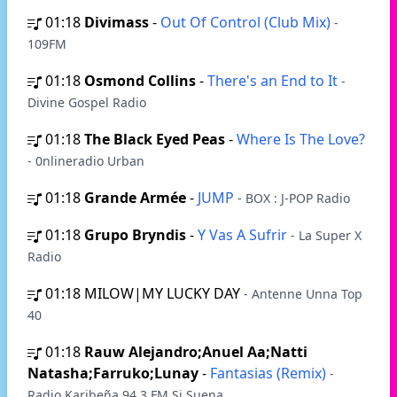
01:18
Divimass
-
Out Of Control (Club Mix)
-
109FM
01:18
Osmond Collins
-
There's an End to It
-
Divine Gospel Radio
01:18
The Black Eyed Peas
-
Where Is The Love?
- 0nlineradio Urban
01:18
Grande Armée
-
JUMP
- BOX : J-POP Radio
01:18
Grupo Bryndis
-
Y Vas A Sufrir
- La Super X
Radio
01:18
MILOW|MY LUCKY DAY
- Antenne Unna Top
40
01:18
Rauw Alejandro;Anuel Aa;Natti
Natasha;Farruko;Lunay
-
Fantasias (Remix)
-
Radio Karibeña 94.3 FM Si Suena