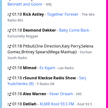
Bennett and Goonr
- NRJ
01:18
Rick Astley
-
Together Forever
- The Mix
Radio 80s
01:18
Desmond Dekker
-
Baby Come Back
-
Exclusively Reggae
01:18
Pitbull,One Direction,Katy Perry,Selena
Gomez,Britney Spears(Mega Mashup)
- Durban
South Radio
01:18
Mimod
-
Es Kgam
- Lav Radio
01:18
rSound Kleckse Radio Show
-
Serj
Yudchenko (R)
- F-Radio GR
01:18
Alex Warren
-
Fever Dream
- X95
01:18
Delilah
-
KLMR Kool 93.5 FM
- Kool 93.5