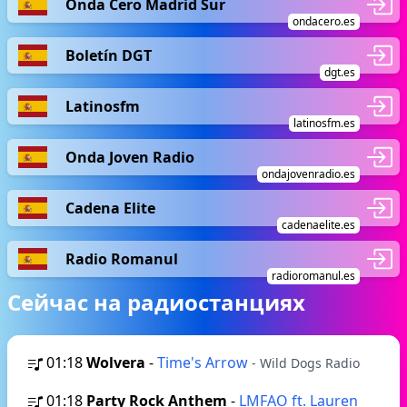
Onda Cero Madrid Sur
ondacero.es
Boletín DGT
dgt.es
Latinosfm
latinosfm.es
Onda Joven Radio
ondajovenradio.es
Cadena Elite
cadenaelite.es
Radio Romanul
radioromanul.es
Сейчас на радиостанциях
01:18
Wolvera
-
Time's Arrow
- Wild Dogs Radio
01:18
Party Rock Anthem
-
LMFAO ft. Lauren