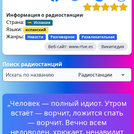
Информация о радиостанции
Страна:
Испания
Языки:
испанский
Жанры:
Новости
Разговорное
Развлекательная
Веб-сайт:
www.rtve.es
Википедия
Поиск радиостанций
„Человек — полный идиот. Утром
встаёт — ворчит, ложится спать
— ворчит. Вечно всем
недоволен, хрюкает, ненавидит