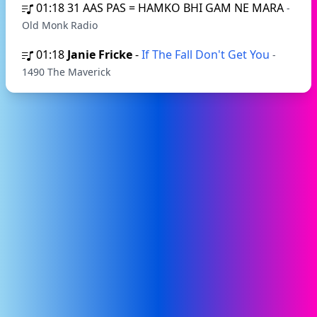
01:18
31 AAS PAS = HAMKO BHI GAM NE MARA
-
Old Monk Radio
01:18
Janie Fricke
-
If The Fall Don't Get You
-
1490 The Maverick