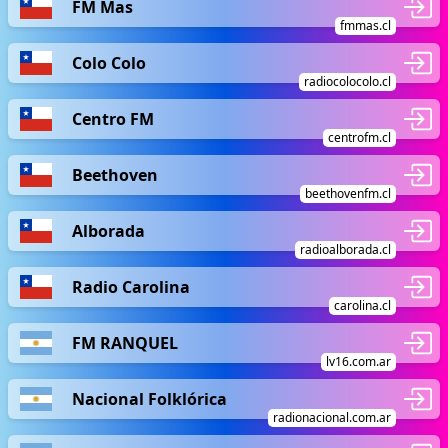
FM Mas
fmmas.cl
Colo Colo
radiocolocolo.cl
Centro FM
centrofm.cl
Beethoven
beethovenfm.cl
Alborada
radioalborada.cl
Radio Carolina
carolina.cl
FM RANQUEL
lv16.com.ar
Nacional Folklórica
radionacional.com.ar