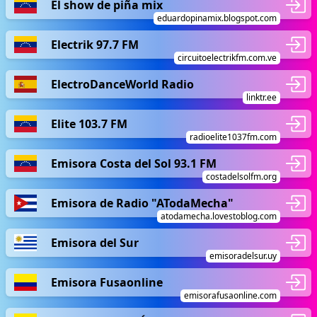
El show de piña mix
eduardopinamix.blogspot.com
Electrik 97.7 FM
circuitoelectrikfm.com.ve
ElectroDanceWorld Radio
linktr.ee
Elite 103.7 FM
radioelite1037fm.com
Emisora Costa del Sol 93.1 FM
costadelsolfm.org
Emisora de Radio "ATodaMecha"
atodamecha.lovestoblog.com
Emisora del Sur
emisoradelsur.uy
Emisora Fusaonline
emisorafusaonline.com