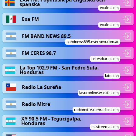
spanska
exafm.com
Exa FM
exafm.com
FM BAND NEWS 89.5
bandnews895.esenvivo.com.ar
FM CERES 98.7
ceresdiario.com
La Top 102.9 FM - San Pedro Sula,
Honduras
latop.hn
Radio La Sureña
lasuronline.wixsite.com
Radio Mitre
radiomitre.cienradios.com
XY 90.5 FM - Tegucigalpa,
Honduras
es.streema.com