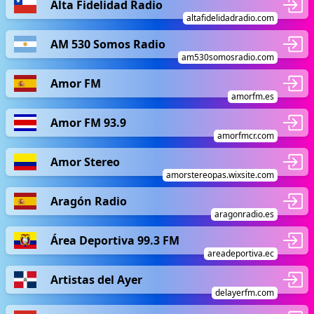
Alta Fidelidad Radio
altafidelidadradio.com
AM 530 Somos Radio
am530somosradio.com
Amor FM
amorfm.es
Amor FM 93.9
amorfmcr.com
Amor Stereo
amorstereopas.wixsite.com
Aragón Radio
aragonradio.es
Área Deportiva 99.3 FM
areadeportiva.ec
Artistas del Ayer
delayerfm.com