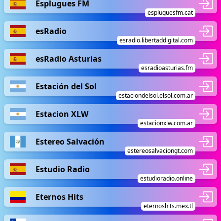
Esplugues FM
espluguesfm.cat
esRadio
esradio.libertaddigital.com
esRadio Asturias
esradioasturias.fm
Estación del Sol
estaciondelsol.elsol.com.ar
Estacion XLW
estacionxlw.com.ar
Estereo Salvación
estereosalvaciongt.com
Estudio Radio
estudioradio.online
Eternos Hits
eternoshits.mex.tl