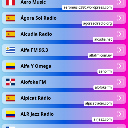
Aero Music
aeromusic380.wordpress.com
Ágora Sol Radio
agorasolradio.org
Alcudia Radio
alcudia.net
Alfa FM 96.3
alfafm.com.uy
Alfa Y Omega
zeno.fm
Alofoke FM
alofoke.fm
Alpicat Ràdio
alpicatradio.com
ALR Jazz Radio
alrjazz.com