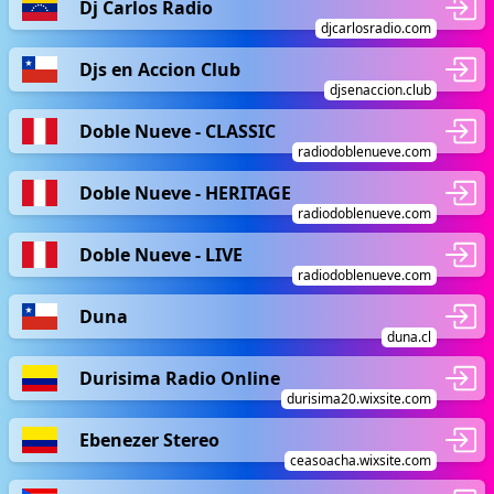
Dj Carlos Radio
djcarlosradio.com
Djs en Accion Club
djsenaccion.club
Doble Nueve - CLASSIC
radiodoblenueve.com
Doble Nueve - HERITAGE
radiodoblenueve.com
Doble Nueve - LIVE
radiodoblenueve.com
Duna
duna.cl
Durisima Radio Online
durisima20.wixsite.com
Ebenezer Stereo
ceasoacha.wixsite.com