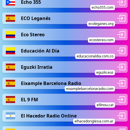
Echo 355
echo355.com
ECO Leganés
ecoleganes.org
Eco Stereo
ecostereo.com
Educación Al Día
educacionaldia.com.co
Eguzki Irratia
eguzki.eus
Eixample Barcelona Radio
eixamplebarcelonaradio.com
EL 9 FM
el9nou.cat
El Hacedor Radio Online
elhacedoriglesia.com.ar