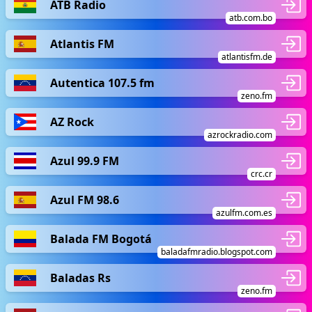
ATB Radio
atb.com.bo
Atlantis FM
atlantisfm.de
Autentica 107.5 fm
zeno.fm
AZ Rock
azrockradio.com
Azul 99.9 FM
crc.cr
Azul FM 98.6
azulfm.com.es
Balada FM Bogotá
baladafmradio.blogspot.com
Baladas Rs
zeno.fm