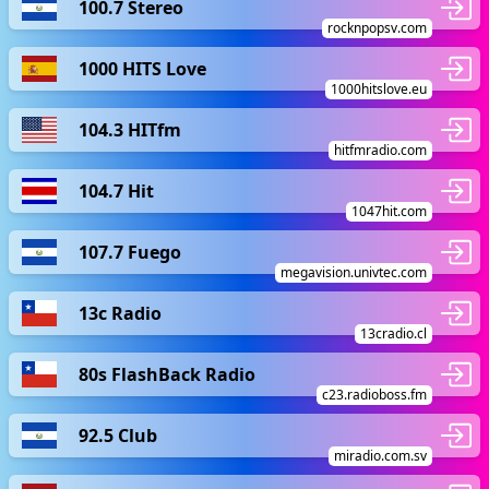
100.7 Stereo
rocknpopsv.com
1000 HITS Love
1000hitslove.eu
104.3 HITfm
hitfmradio.com
104.7 Hit
1047hit.com
107.7 Fuego
megavision.univtec.com
13c Radio
13cradio.cl
80s FlashBack Radio
c23.radioboss.fm
92.5 Club
miradio.com.sv