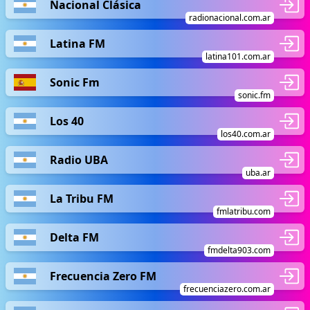
Nacional Clásica
radionacional.com.ar
Latina FM
latina101.com.ar
Sonic Fm
sonic.fm
Los 40
los40.com.ar
Radio UBA
uba.ar
La Tribu FM
fmlatribu.com
Delta FM
fmdelta903.com
Frecuencia Zero FM
frecuenciazero.com.ar