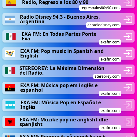
Radio, Regreso a los 80 y 90
regresoalos80y90.com
Radio Disney 94.3 - Buenos Aires,
Argentina
ar.radiodisney.com
EXA FM: En Todas Partes Ponte
Exa
exafm.com
EXA FM: Pop music in Spanish and
English
exafm.com
STEREOREY: La Máxima Dimensión
del Radio.
stereorey.com
EXA FM: Música pop em inglês e
espanhol
exafm.com
EXA FM: Música Pop en Español e
Inglés
exafm.com
EXA FM: Muzikë pop në anglisht dhe
spanjisht
exafm.com
EXA FM: Popmusik på engelska och