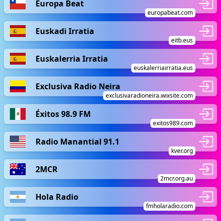
Europa Beat
europabeat.com
Euskadi Irratia
eitb.eus
Euskalerria Irratia
euskalerriairratia.eus
Exclusiva Radio Neira
exclusivaradioneira.wixsite.com
Éxitos 98.9 FM
exitos989.com
Radio Manantial 91.1
kver.org
2MCR
2mcr.org.au
Hola Radio
fmholaradio.com