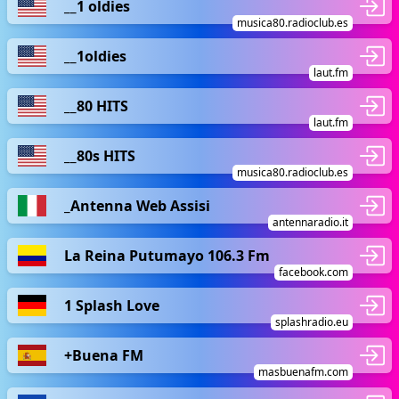
__1 oldies
musica80.radioclub.es
__1oldies
laut.fm
__80 HITS
laut.fm
__80s HITS
musica80.radioclub.es
_Antenna Web Assisi
antennaradio.it
La Reina Putumayo 106.3 Fm
facebook.com
1 Splash Love
splashradio.eu
+Buena FM
masbuenafm.com