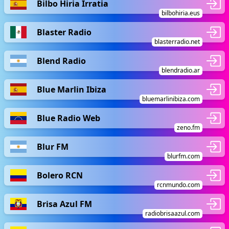
Bilbo Hiria Irratia
bilbohiria.eus
Blaster Radio
blasterradio.net
Blend Radio
blendradio.ar
Blue Marlin Ibiza
bluemarlinibiza.com
Blue Radio Web
zeno.fm
Blur FM
blurfm.com
Bolero RCN
rcnmundo.com
Brisa Azul FM
radiobrisaazul.com