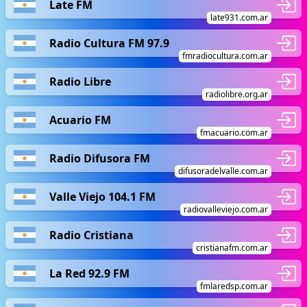
Late FM
late931.com.ar
Radio Cultura FM 97.9
fmradiocultura.com.ar
Radio Libre
radiolibre.org.ar
Acuario FM
fmacuario.com.ar
Radio Difusora FM
difusoradelvalle.com.ar
Valle Viejo 104.1 FM
radiovalleviejo.com.ar
Radio Cristiana
cristianafm.com.ar
La Red 92.9 FM
fmlaredsp.com.ar