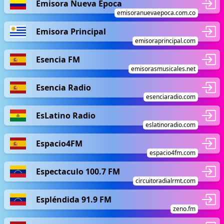
Emisora Nueva Época
emisoranuevaepoca.com.co
Emisora Principal
emisoraprincipal.com
Esencia FM
emisorasmusicales.net
Esencia Radio
esenciaradio.com
EsLatino Radio
eslatinoradio.com
Espacio4FM
espacio4fm.com
Espectaculo 100.7 FM
circuitoradialrmt.com
Espléndida 91.9 FM
zeno.fm