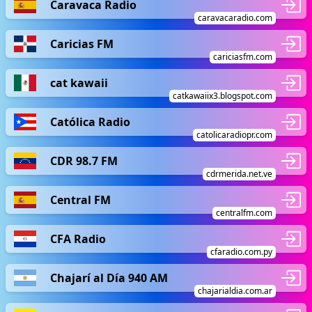
Caravaca Radio
caravacaradio.com
Caricias FM
cariciasfm.com
cat kawaii
catkawaiix3.blogspot.com
Católica Radio
catolicaradiopr.com
CDR 98.7 FM
cdrmerida.net.ve
Central FM
centralfm.com
CFA Radio
cfaradio.com.py
Chajarí al Día 940 AM
chajarialdia.com.ar