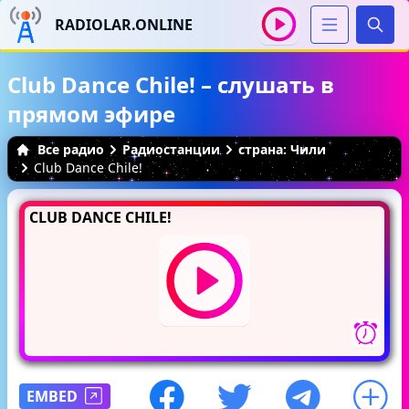
RADIOLAR.ONLINE
Иска
Club Dance Chile! – слушать в
прямом эфире
Все радио
Радиостанции
страна: Чили
Club Dance Chile!
CLUB DANCE CHILE!
EMBED