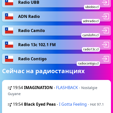
Radio UBB
ubiobio.cl
ADN Radio
adnradio.cl
Radio Camilo
camilofm.cl
Radio 13c 102.1 FM
radio13c.cl
Radio Contigo
radiocontigo.cl
Сейчас на радиостанциях
19:54
IMAGINATION
-
FLASHBACK
- Nostalgie
Guyane
19:54
Black Eyed Peas
-
I Gotta Feeling
- Hot 97.1