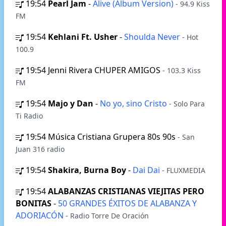
19:54
Pearl Jam
-
Alive (Album Version)
- 94.9 Kiss
FM
19:54
Kehlani Ft. Usher
-
Shoulda Never
- Hot
100.9
19:54
Jenni Rivera CHUPER AMIGOS
- 103.3 Kiss
FM
19:54
Majo y Dan
-
No yo, sino Cristo
- Solo Para
Ti Radio
19:54
Música Cristiana Grupera 80s 90s
- San
Juan 316 radio
19:54
Shakira, Burna Boy
-
Dai Dai
- FLUXMEDIA
19:54
ALABANZAS CRISTIANAS VIEJITAS PERO
BONITAS
-
50 GRANDES ÉXITOS DE ALABANZA Y
ADORIACÓN
- Radio Torre De Oración