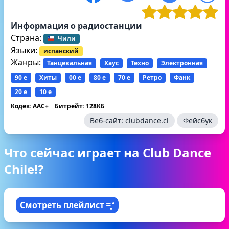
Информация о радиостанции
Страна:
Чили
Языки:
испанский
Жанры:
Танцевальная
Хаус
Техно
Электронная
90 е
Хиты
00 е
80 е
70 е
Ретро
Фанк
20 е
10 е
Кодек: AAC+
Битрейт: 128КБ
Веб-сайт:
clubdance.cl
Фейсбук
Что сейчас играет на Club Dance
Chile!?
Смотреть плейлист