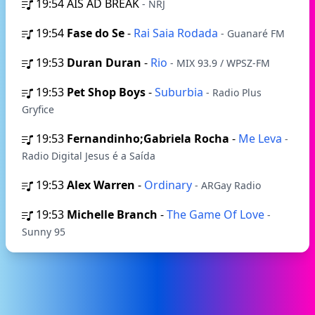
19:54
AIS AD BREAK
- NRJ
19:54
Fase do Se
-
Rai Saia Rodada
- Guanaré FM
19:53
Duran Duran
-
Rio
- MIX 93.9 / WPSZ-FM
19:53
Pet Shop Boys
-
Suburbia
- Radio Plus
Gryfice
19:53
Fernandinho;Gabriela Rocha
-
Me Leva
-
Radio Digital Jesus é a Saída
19:53
Alex Warren
-
Ordinary
- ARGay Radio
19:53
Michelle Branch
-
The Game Of Love
-
Sunny 95