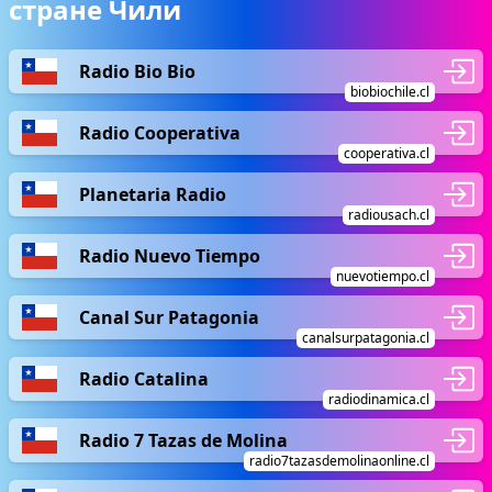
стране Чили
Radio Bio Bio
biobiochile.cl
Radio Cooperativa
cooperativa.cl
Planetaria Radio
radiousach.cl
Radio Nuevo Tiempo
nuevotiempo.cl
Canal Sur Patagonia
canalsurpatagonia.cl
Radio Catalina
radiodinamica.cl
Radio 7 Tazas de Molina
radio7tazasdemolinaonline.cl