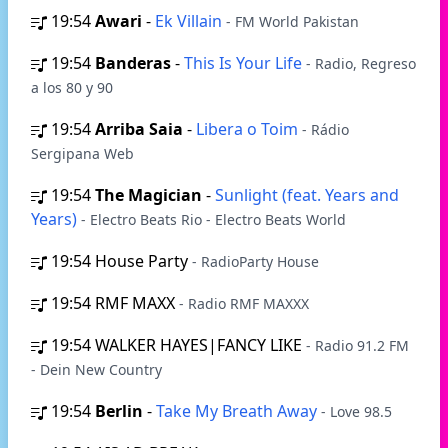
19:54
Awari
-
Ek Villain
- FM World Pakistan
19:54
Banderas
-
This Is Your Life
- Radio, Regreso
a los 80 y 90
19:54
Arriba Saia
-
Libera o Toim
- Rádio
Sergipana Web
19:54
The Magician
-
Sunlight (feat. Years and
Years)
- Electro Beats Rio - Electro Beats World
19:54
House Party
- RadioParty House
19:54
RMF MAXX
- Radio RMF MAXXX
19:54
WALKER HAYES|FANCY LIKE
- Radio 91.2 FM
- Dein New Country
19:54
Berlin
-
Take My Breath Away
- Love 98.5