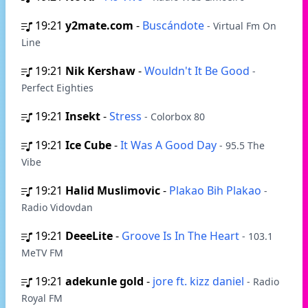
19:21
y2mate.com
-
Buscándote
- Virtual Fm On
Line
19:21
Nik Kershaw
-
Wouldn't It Be Good
-
Perfect Eighties
19:21
Insekt
-
Stress
- Colorbox 80
19:21
Ice Cube
-
It Was A Good Day
- 95.5 The
Vibe
19:21
Halid Muslimovic
-
Plakao Bih Plakao
-
Radio Vidovdan
19:21
DeeeLite
-
Groove Is In The Heart
- 103.1
MeTV FM
19:21
adekunle gold
-
jore ft. kizz daniel
- Radio
Royal FM