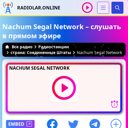
RADIOLAR.ONLINE
Иска
Nachum Segal Network – слушать
в прямом эфире
Все радио
Радиостанции
страна: Соединенные Штаты
Nachum Segal Network
NACHUM SEGAL NETWORK
EMBED