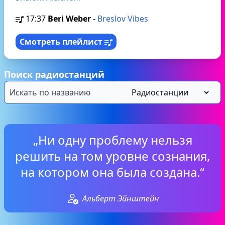
17:37
Beri Weber
-
Breslov Vibes
Смотреть плейлист
Поиск радиостанций
„Ни одну проблему нельзя
решить на том уровне сознания,
на котором она была создана.“
Альберт Эйнштейн