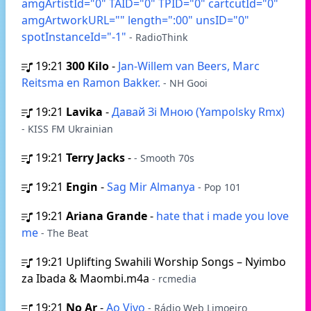
amgArtistId="0" TAID="0" TPID="0" cartcutId="0"
amgArtworkURL="" length=":00" unsID="0"
spotInstanceId="-1"
- RadioThink
19:21
300 Kilo
-
Jan-Willem van Beers, Marc
Reitsma en Ramon Bakker.
- NH Gooi
19:21
Lavika
-
Давай Зі Мною (Yampolsky Rmx)
- KISS FM Ukrainian
19:21
Terry Jacks
-
- Smooth 70s
19:21
Engin
-
Sag Mir Almanya
- Pop 101
19:21
Ariana Grande
-
hate that i made you love
me
- The Beat
19:21
Uplifting Swahili Worship Songs – Nyimbo
za Ibada & Maombi.m4a
- rcmedia
19:21
No Ar
-
Ao Vivo
- Rádio Web Limoeiro