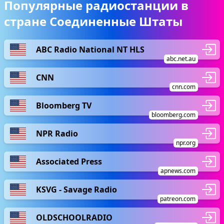
Популярные радиостанции в
стране Соединенные Штаты
ABC Radio National NT HLS
abc.net.au
CNN
cnn.com
Bloomberg TV
bloomberg.com
NPR Radio
npr.org
Associated Press
apnews.com
KSVG - Savage Radio
patreon.com
OLDSCHOOLRADIO