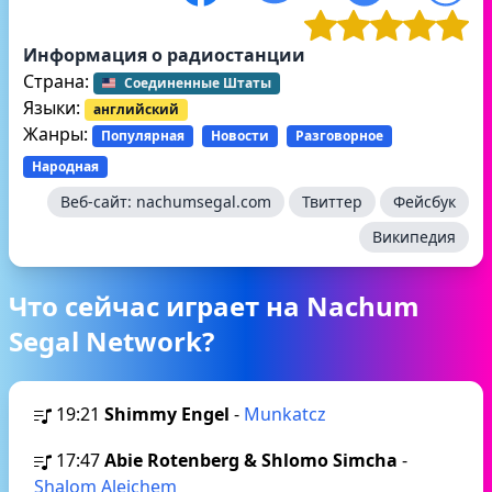
Информация о радиостанции
Страна:
Соединенные Штаты
Языки:
английский
Жанры:
Популярная
Новости
Разговорное
Народная
Веб-сайт:
nachumsegal.com
Твиттер
Фейсбук
Википедия
Что сейчас играет на Nachum
Segal Network?
19:21
Shimmy Engel
-
Munkatcz
17:47
Abie Rotenberg & Shlomo Simcha
-
Shalom Aleichem