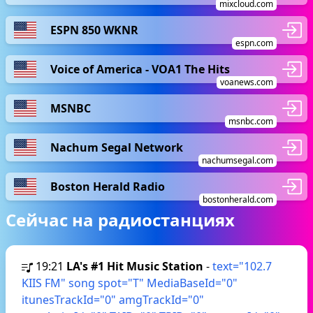
mixcloud.com
ESPN 850 WKNR
espn.com
Voice of America - VOA1 The Hits
voanews.com
MSNBC
msnbc.com
Nachum Segal Network
nachumsegal.com
Boston Herald Radio
bostonherald.com
Сейчас на радиостанциях
19:21
LA's #1 Hit Music Station
-
text="102.7
KIIS FM" song spot="T" MediaBaseId="0"
itunesTrackId="0" amgTrackId="0"