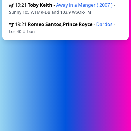
19:21
Toby Keith
-
Away in a Manger ( 2007 )
-
Sunny 105 WTMR-DB and 103.9 WSOR-FM
19:21
Romeo Santos,Prince Royce
-
Dardos
-
Los 40 Urban