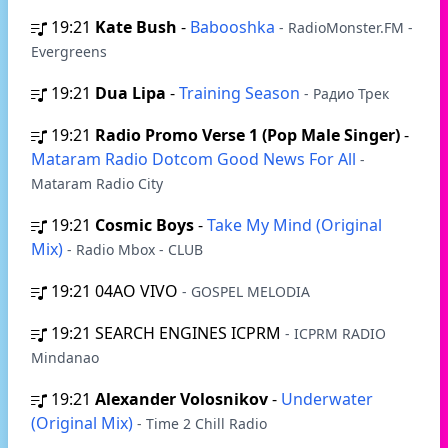
19:21
Kate Bush
-
Babooshka
- RadioMonster.FM -
Evergreens
19:21
Dua Lipa
-
Training Season
- Радио Трек
19:21
Radio Promo Verse 1 (Pop Male Singer)
-
Mataram Radio Dotcom Good News For All
-
Mataram Radio City
19:21
Cosmic Boys
-
Take My Mind (Original
Mix)
- Radio Mbox - CLUB
19:21
04AO VIVO
- GOSPEL MELODIA
19:21
SEARCH ENGINES ICPRM
- ICPRM RADIO
Mindanao
19:21
Alexander Volosnikov
-
Underwater
(Original Mix)
- Time 2 Chill Radio