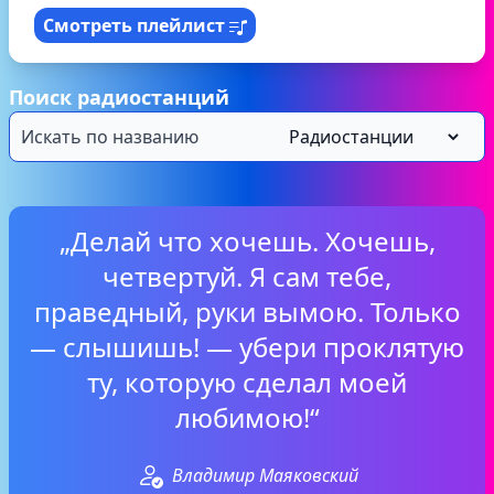
Смотреть плейлист
Поиск радиостанций
„Делай что хочешь. Хочешь,
четвертуй. Я сам тебе,
праведный, руки вымою. Только
— слышишь! — убери проклятую
ту, которую сделал моей
любимою!“
Владимир Маяковский