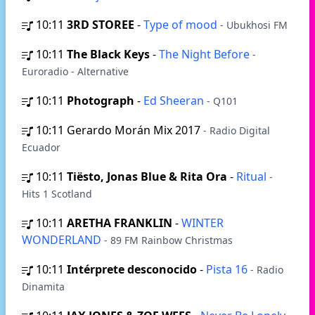
10:11
3RD STOREE
-
Type of mood
- Ubukhosi FM
10:11
The Black Keys
-
The Night Before
-
Euroradio - Alternative
10:11
Photograph
-
Ed Sheeran
- Q101
10:11
Gerardo Morán Mix 2017
- Radio Digital
Ecuador
10:11
Tiësto, Jonas Blue & Rita Ora
-
Ritual
-
Hits 1 Scotland
10:11
ARETHA FRANKLIN
-
WINTER
WONDERLAND
- 89 FM Rainbow Christmas
10:11
Intérprete desconocido
-
Pista 16
- Radio
Dinamita