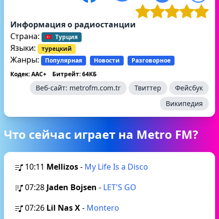
Информация о радиостанции
Страна:
Турция
Языки:
турецкий
Жанры:
Популярная
Новости
Разговорное
Кодек: AAC+
Битрейт: 64КБ
Веб-сайт:
metrofm.com.tr
Твиттер
Фейсбук
Википедия
Что сейчас играет на Metro FM?
10:11
Mellizos
-
My Life Is a Disco
07:28
Jaden Bojsen
-
LET'S GO
07:26
Lil Nas X
-
Montero