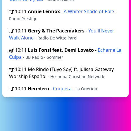
10:11
Annie Lennox
-
A Whiter Shade of Pale
-
Radio Prestige
10:11
Gerry & The Pacemakers
-
You'll Never
Walk Alone
- Radio De Witte Parel
10:11
Luis Fonsi feat. Demi Lovato
-
Echame La
Culpa
- BB Radio - Sommer
10:11
Me Rindo (Tuyo Soy) ft. Julissa Gateway
Worship Español
- Hosanna Christian Network
10:11
Heredero
-
Coqueta
- La Querida