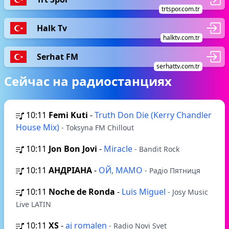
trtspor.com.tr
Halk Tv
halktv.com.tr
Serhat FM
serhattv.com.tr
Сейчас на радиостанциях
10:11
Femi Kuti
-
Truth Don Die (Kerry Chandler
House Mix)
- Toksyna FM Chillout
10:11
Jon Bon Jovi
-
Miracle
- Bandit Rock
10:11
АНДРІАНА
-
ОЙ, МАМО
- Радіо Пятниця
10:11
Noche de Ronda
-
Luis Miguel
- Josy Music
Live LATIN
10:11
XS
-
aj romalen
- Radio Novi Svet