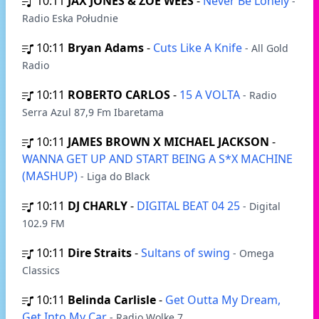
10:11
JAX JONES & ZOE WEES
-
Never Be Lonely
-
Radio Eska Południe
10:11
Bryan Adams
-
Cuts Like A Knife
- All Gold
Radio
10:11
ROBERTO CARLOS
-
15 A VOLTA
- Radio
Serra Azul 87,9 Fm Ibaretama
10:11
JAMES BROWN X MICHAEL JACKSON
-
WANNA GET UP AND START BEING A S*X MACHINE
(MASHUP)
- Liga do Black
10:11
DJ CHARLY
-
DIGITAL BEAT 04 25
- Digital
102.9 FM
10:11
Dire Straits
-
Sultans of swing
- Omega
Classics
10:11
Belinda Carlisle
-
Get Outta My Dream,
Get Into My Car
- Radio Wolke 7