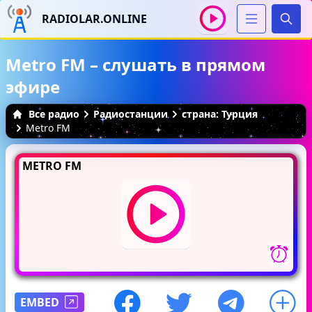
RADIOLAR.ONLINE
Иска
Metro FM – слушать в прямом
эфире
Все радио
Радиостанции
страна: Турция
Metro FM
METRO FM
EMBED