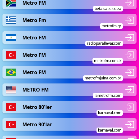
Metro FM
beta.sabc.co.za
Metro Fm
metrofm.gr
Metro FM
radioparallevar.com
Metro FM
metrofm.com.tr
Metro FM
metrofmjuina.com.br
METRO FM
lametrofm.com
Metro 80'ler
karnaval.com
Metro 90'lar
karnaval.com