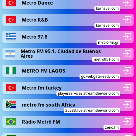
Metro Dance
karnaval.com
Metro R&B
karnaval.com
Metro 97.8
metro-fm.gr
Metro FM 95.1. Ciudad de Buenos
Aires
metro951.com
METRO FM LAGOS
go.webgateready.com
Metro fm turkey
playerservices.streamtheworld.com
metro fm south Africa
25283.live.streamtheworld.com
Rádio Metrô FM
zeno.fm