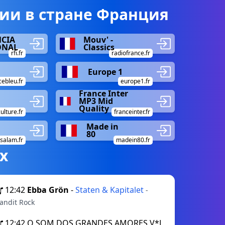
ии в стране Франция
NCIA
Mouv' -
ONAL
Classics
rfi.fr
radiofrance.fr
Europe 1
cebleu.fr
europe1.fr
France Inter
MP3 Mid
Quality
ulture.fr
franceinter.fr
Made in
80
salam.fr
madein80.fr
х
12:42
Ebba Grön
-
Staten & Kapitalet
-
andit Rock
12:42
O SOM DOS GRANDES AMORES V*L