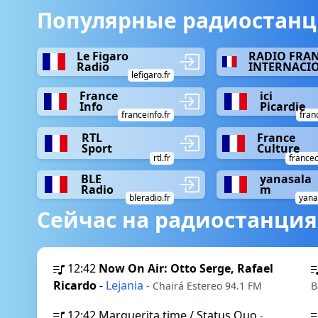
Популярные радиостанц
Le Figaro
RADIO FRA
Radio
INTERNACI
lefigaro.fr
France
ici
Info
Picardie
franceinfo.fr
fran
RTL
France
Sport
Culture
rtl.fr
francec
BLE
yanasala
Radio
m
bleradio.fr
yana
Сейчас на радиостанция
12:42
Now On Air: Otto Serge, Rafael
Ricardo
-
Lejania
- Chairá Estereo 94.1 FM
B
12:42
Marguerita time / Status Quo
-