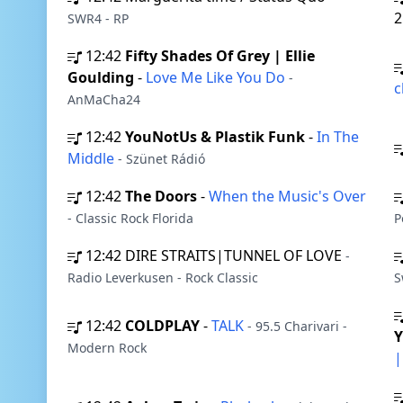
2
SWR4 - RP
12:42
Fifty Shades Of Grey | Ellie
Goulding
-
Love Me Like You Do
-
c
AnMaCha24
12:42
YouNotUs & Plastik Funk
-
In The
Middle
- Szünet Rádió
12:42
The Doors
-
When the Music's Over
- Classic Rock Florida
P
12:42
DIRE STRAITS|TUNNEL OF LOVE
-
Radio Leverkusen - Rock Classic
S
12:42
COLDPLAY
-
TALK
- 95.5 Charivari -
Y
Modern Rock
|