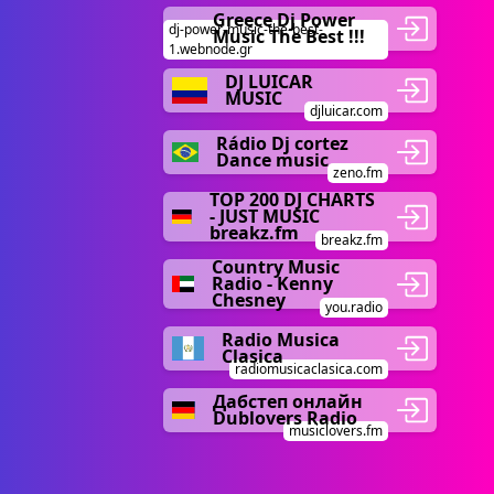
Greece Dj Power
dj-power-music-the-best-
Music The Best !!!
1.webnode.gr
DJ LUICAR
MUSIC
djluicar.com
Rádio Dj cortez
Dance music
zeno.fm
TOP 200 DJ CHARTS
- JUST MUSIC
breakz.fm
breakz.fm
Country Music
Radio - Kenny
Chesney
you.radio
Radio Musica
Clasica
radiomusicaclasica.com
Дабстеп онлайн
Dublovers Radio
musiclovers.fm