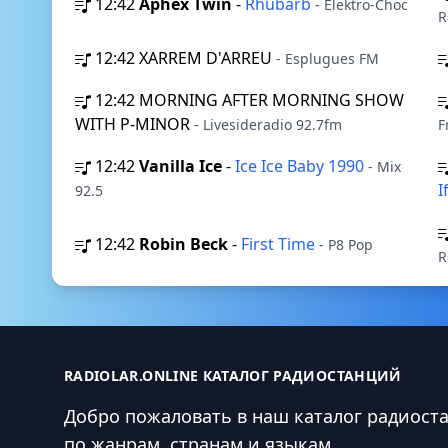
12:42
Aphex Twin
-
Rhubarb
- Elektro-Choc
R
12:42
XARREM D'ARREU
- Esplugues FM
12:42
MORNING AFTER MORNING SHOW
WITH P-MINOR
- Livesideradio 92.7fm
F
12:42
Vanilla Ice
-
Ice Ice Baby 1990
- Mix
I
92.5
12:42
Robin Beck
-
First Time
- P8 Pop
R
RADIOLAR.ONLINE КАТАЛОГ РАДИОСТАНЦИЙ
Добро пожаловать в наш каталог радиост
по жанрам, странам и языкам.