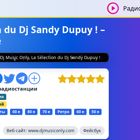
Ради
n du Dj Sandy Dupuy ! –
е
Dj Music Only, La Sélection du Dj Sandy Dupuy !
радиостанции
ия
ий
ты
00 е
80 е
70 е
Ретро
60 е
50 е
Веб-сайт:
www.djmusiconly.com
Фейсбук