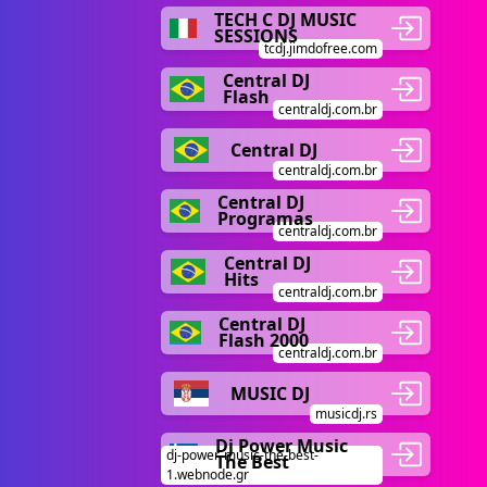
TECH C DJ MUSIC
SESSIONS
tcdj.jimdofree.com
Central DJ
Flash
centraldj.com.br
Central DJ
centraldj.com.br
Central DJ
Programas
centraldj.com.br
Central DJ
Hits
centraldj.com.br
Central DJ
Flash 2000
centraldj.com.br
MUSIC DJ
musicdj.rs
Dj Power Music
dj-power-music-the-best-
The Best
1.webnode.gr