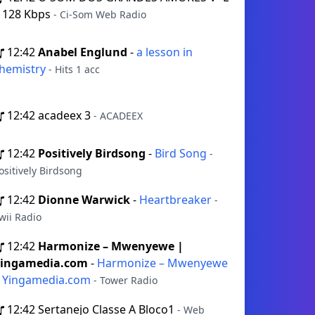
 128 Kbps
- Ci-Som Web Radio
12:42
Anabel Englund
-
a lesson in
hemistry
- Hits 1 acc
12:42
acadeex 3
- ACADEEX
12:42
Positively Birdsong
-
Bird Song
-
ositively Birdsong
12:42
Dionne Warwick
-
Heartbreaker
-
wii Radio
12:42
Harmonize – Mwenyewe |
ingamedia.com
-
Harmonize – Mwenyewe
 Yingamedia.com
- Tower Radio
12:42
Sertanejo Classe A Bloco1
- Web