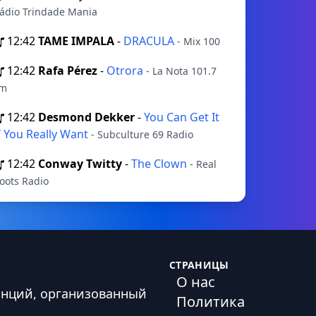
ádio Trindade Mania
12:42
TAME IMPALA
-
DRACULA
- Mix 100
12:42
Rafa Pérez
-
Otrora
- La Nota 101.7
m
12:42
Desmond Dekker
-
You Can Get It
f You Really Want
- Subculture 69 Radio
12:42
Conway Twitty
-
The Clown
- Real
oots Radio
СТРАНИЦЫ
О нас
анций, организованный
Политика