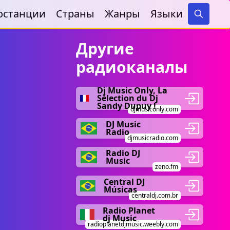
останции
Страны
Жанры
Языки
Search
Другие
радиоканалы
Dj Music Only, La
Sélection du Dj
Sandy Dupuy !
djmusiconly.com
DJ Music
Radio
djmusicradio.com
Radio DJ
Music
zeno.fm
Central DJ
Músicas
centraldj.com.br
Radio Planet
dj Music
radioplanetdjmusic.weebly.com