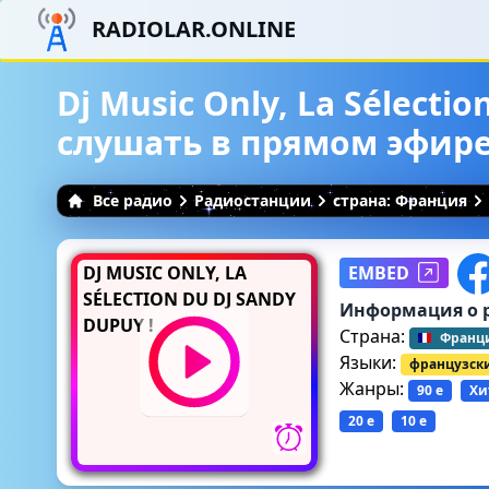
RADIOLAR.ONLINE
Dj Music Only, La Sélectio
слушать в прямом эфир
Все радио
Радиостанции
страна: Франция
DJ MUSIC ONLY, LA
EMBED
SÉLECTION DU DJ SANDY
Информация о 
DUPUY !
Страна:
Франц
Языки:
французск
Жанры:
90 е
Хи
20 е
10 е