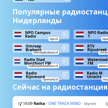
Популярные радиостанц
Нидерланды
NPO Campus
NPO Radi
Radio
1
npo.nl
npor
Omroep
RTV
Brabant
Rijnstreek
omroepbrabant.nl
rtvrij
Radio Stad
Waterstad
Montfoort FM
FM
radiostadmontfoort.nl
waters
Radio
Radio M
Rijnmond
Utrecht
rijnmond.nl
rtvu
Сейчас на радиостанция
16:09
Naïka
-
ONE TRACK MIND
- Skyrock