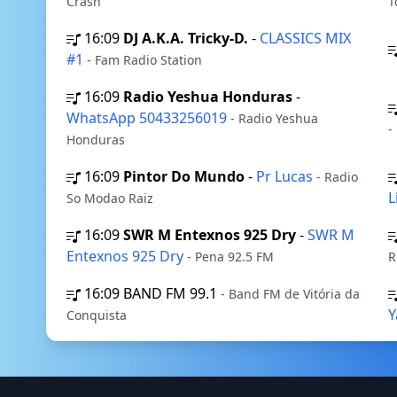
Crash
T
16:09
DJ A.K.A. Tricky-D.
-
CLASSICS MIX
#1
- Fam Radio Station
16:09
Radio Yeshua Honduras
-
WhatsApp 50433256019
- Radio Yeshua
-
Honduras
16:09
Pintor Do Mundo
-
Pr Lucas
- Radio
L
So Modao Raiz
16:09
SWR M Entexnos 925 Dry
-
SWR M
Entexnos 925 Dry
- Pena 92.5 FM
R
16:09
BAND FM 99.1
- Band FM de Vitória da
Y
Conquista