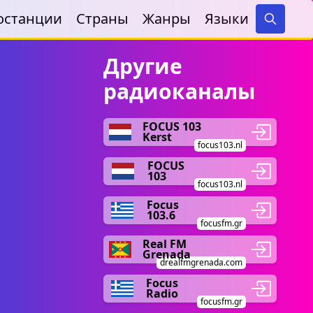
останции
Страны
Жанры
Языки
Search
Другие
радиоканалы
FOCUS 103
Kerst
focus103.nl
FOCUS
103
focus103.nl
Focus
103.6
focusfm.gr
Real FM
Grenada
drealfmgrenada.com
Focus
Radio
focusfm.gr