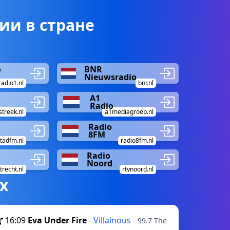
ии в стране
o
BNR
Nieuwsradio
adio1.nl
bnr.nl
A1
Radio
nstreek.nl
a1mediagroep.nl
Radio
8FM
tadfm.nl
radio8fm.nl
Radio
Noord
trecht.nl
rtvnoord.nl
х
16:09
Eva Under Fire
-
Villainous
- 99.7 The