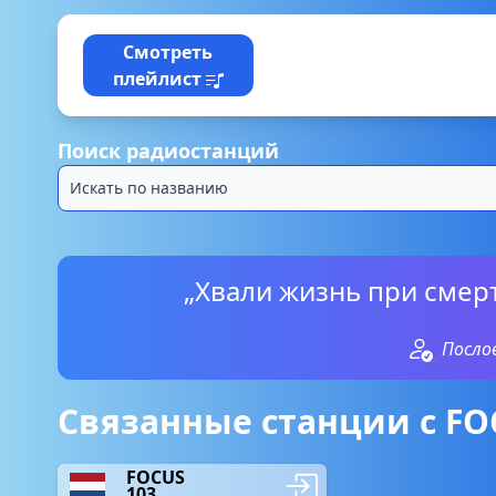
Смотреть
плейлист
Поиск радиостанций
„Хвали жизнь при смерт
Посло
Связанные станции с FOC
FOCUS
103