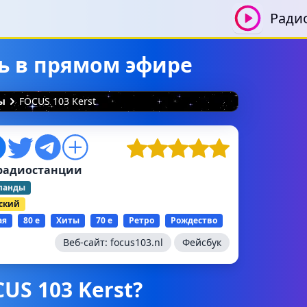
Ради
ть в прямом эфире
ы
FOCUS 103 Kerst
радиостанции
ланды
ский
ая
80 е
Хиты
70 е
Ретро
Рождество
Веб-сайт:
focus103.nl
Фейсбук
US 103 Kerst?