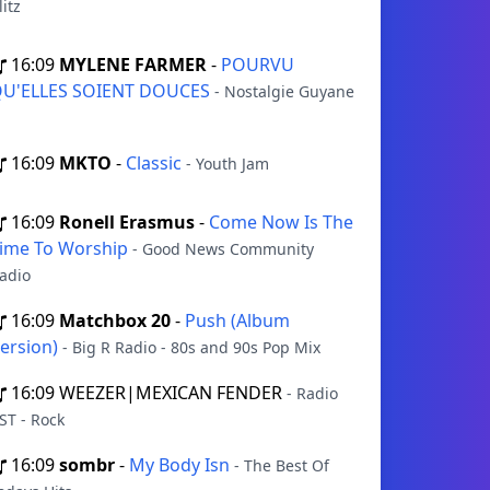
litz
16:09
MYLENE FARMER
-
POURVU
U'ELLES SOIENT DOUCES
- Nostalgie Guyane
16:09
MKTO
-
Classic
- Youth Jam
16:09
Ronell Erasmus
-
Come Now Is The
ime To Worship
- Good News Community
adio
16:09
Matchbox 20
-
Push (Album
ersion)
- Big R Radio - 80s and 90s Pop Mix
16:09
WEEZER|MEXICAN FENDER
- Radio
ST - Rock
16:09
sombr
-
My Body Isn
- The Best Of