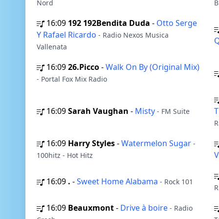
Nord
B
16:09
192 192Bendita Duda
-
Otto Serge
Y Rafael Ricardo
- Radio Nexos Musica
Q
Vallenata
16:09
26.Picco
-
Walk On By (Original Mix)
- Portal Fox Mix Radio
16:09
Sarah Vaughan
-
Misty
T
- FM Suite
R
16:09
Harry Styles
-
Watermelon Sugar
-
V
100hitz - Hot Hitz
16:09
.
-
Sweet Home Alabama
- Rock 101
R
16:09
Beauxmont
-
Drive à boire
- Radio