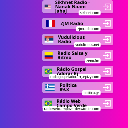
Sikhnet Radio -
Nanak Naam
Jahaj
sikhnet.com
ZJM Radio
zjmradio.com
Vudulicious
Radio
vudulicious.net
Radio Salsa y
Ritmo
zeno.fm
Rádio Gospel
Adorar Rj
radiogospeladorarrj.epizy.com
Politica
89.8
politica.gr
Rádio Web
Campo Verde
radiowebcampoverder.wixsite.com