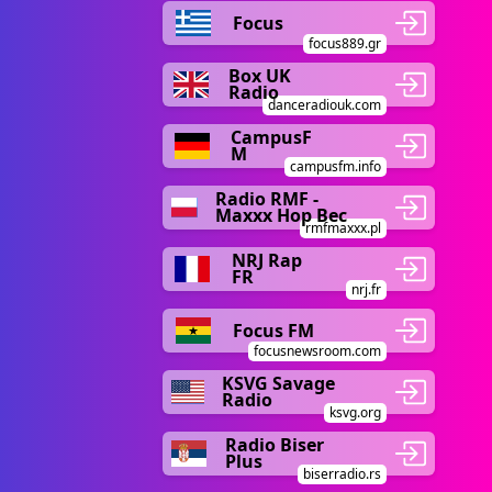
Focus
focus889.gr
Box UK
Radio
danceradiouk.com
CampusF
M
campusfm.info
Radio RMF -
Maxxx Hop Bec
rmfmaxxx.pl
NRJ Rap
FR
nrj.fr
Focus FM
focusnewsroom.com
KSVG Savage
Radio
ksvg.org
Radio Biser
Plus
biserradio.rs