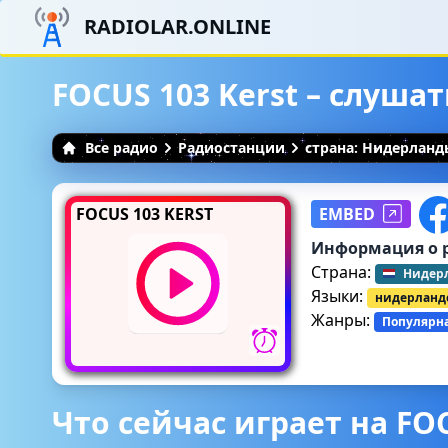
RADIOLAR.ONLINE
FOCUS 103 Kerst – слуша
Все радио
Радиостанции
страна: Нидерланд
FOCUS 103 KERST
EMBED
Информация о 
Страна:
Нидер
Языки:
нидерланд
Жанры:
Популярн
Что сейчас играет на FOC