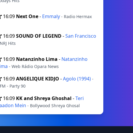
odays Hits
16:09
Next One
-
Emmaly
- Radio Hermax
16:09
SOUND OF LEGEND
-
San Francisco
 NRJ Hits
16:09
Natanzinho Lima
-
Natanzinho
ima
- Web Rádio Opara News
16:09
ANGELIQUE KIDJO
-
Agolo (1994)
-
FM - Party 90
16:09
KK and Shreya Ghoshal
-
Teri
aadon Mein
- Bollywood Shreya Ghosal