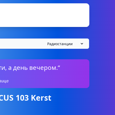
и, а день вечером.“
вица
US 103 Kerst