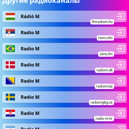
Другие радиоканалы
Rádió M
fmradiom.hu
Radio M
rtvm.info
Radio M
zeno.fm
Radio M
radiom.dk
Radio M
radiom.ba
Radio M
radiomgbg.se
Radio M
radio-m.hr