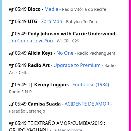
05:49
Bloco
-
Media
- Rádio Vitória do Recife
05:49
UTG
-
Zara Man
- Babylon To Zion
05:49
Cody Johnson with Carrie Underwood
-
I'm Gonna Love You
- WHCR 1029
05:49
Alicia Keys
-
No One
- Radio Pachanguera
05:49
Radio Art
-
Upgrade to Premium
- Radio
Art - Celtic
05:49
|| Kenny Loggins
-
Footloose (1984)
-
Radio S.N.R
05:49
Camisa Suada
-
ACIDENTE DE AMOR
-
Paradão Sertanejo
05:49
TE EXTRAÑO AMOR/CUMBIA/2019 :
GRUPO YAGUARU
- La Mas Picosita