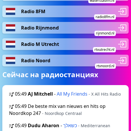
waterstadfm.nl
Radio 8FM
radio8fm.nl
Radio Rijnmond
rijnmond.nl
Radio M Utrecht
rtvutrecht.nl
Radio Noord
rtvnoord.nl
Сейчас на радиостанциях
05:49
AJ Mitchell
-
All My Friends
- X All Hits Radio
05:49
De beste mix van nieuws en hits op
Noordkop 247
- Noordkop Centraal
05:49
Dudu Aharon
-
כשאלך
- Mediterranean