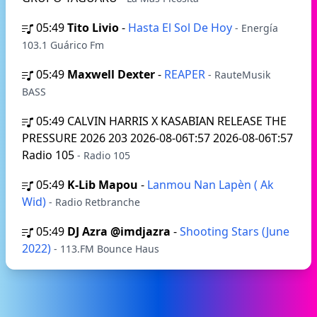
05:49
Tito Livio
-
Hasta El Sol De Hoy
- Energía
103.1 Guárico Fm
05:49
Maxwell Dexter
-
REAPER
- RauteMusik
BASS
05:49
CALVIN HARRIS X KASABIAN RELEASE THE
PRESSURE 2026 203 2026-08-06T:57 2026-08-06T:57
Radio 105
- Radio 105
05:49
K-Lib Mapou
-
Lanmou Nan Lapèn ( Ak
Wid)
- Radio Retbranche
05:49
DJ Azra @imdjazra
-
Shooting Stars (June
2022)
- 113.FM Bounce Haus