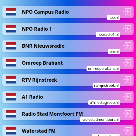
NPO Campus Radio
npo.nl
NPO Radio 1
nporadio1.nl
BNR Nieuwsradio
bnr.nl
Omroep Brabant
omroepbrabant.nl
RTV Rijnstreek
rtvrijnstreek.nl
A1 Radio
a1mediagroep.nl
Radio Stad Montfoort FM
radiostadmontfoort.nl
Waterstad FM