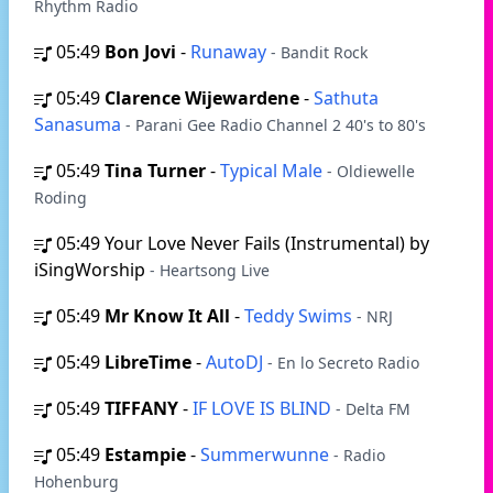
Rhythm Radio
05:49
Bon Jovi
-
Runaway
- Bandit Rock
05:49
Clarence Wijewardene
-
Sathuta
Sanasuma
- Parani Gee Radio Channel 2 40's to 80's
05:49
Tina Turner
-
Typical Male
- Oldiewelle
Roding
05:49
Your Love Never Fails (Instrumental) by
iSingWorship
- Heartsong Live
05:49
Mr Know It All
-
Teddy Swims
- NRJ
05:49
LibreTime
-
AutoDJ
- En lo Secreto Radio
05:49
TIFFANY
-
IF LOVE IS BLIND
- Delta FM
05:49
Estampie
-
Summerwunne
- Radio
Hohenburg