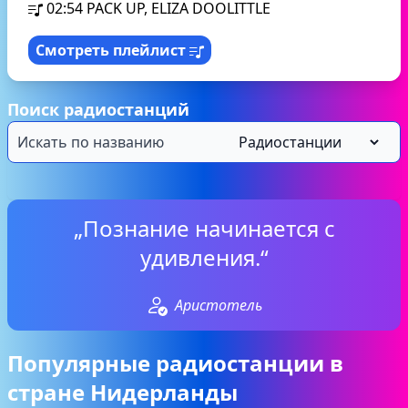
02:54
PACK UP, ELIZA DOOLITTLE
Смотреть плейлист
Поиск радиостанций
„Познание начинается с
удивления.“
Аристотель
Популярные радиостанции в
стране Нидерланды