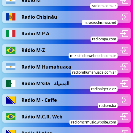
Radio M
radiom.com.ar
Radio Chișinău
m.radiochisinau.md
Radio M P A
radiompa.com
Rádio M-Z
m-z-studio.webnode.com.br
Radio M Humahuaca
radiomhumahuaca.com.ar
Radio M'sila - المسيلة
radioalgerie.dz
Radio M - Caffe
radiom.ba
Rádio M.C.R. Web
radiomcrmusic.wixsite.com