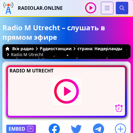
RADIOLAR.ONLINE
Иска
Radio M Utrecht – слушать в
прямом эфире
Все радио
Радиостанции
страна: Нидерланды
Radio M Utrecht
RADIO M UTRECHT
EMBED