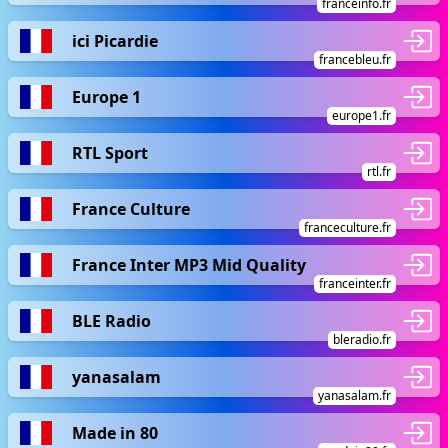
franceinfo.fr
ici Picardie
francebleu.fr
Europe 1
europe1.fr
RTL Sport
rtl.fr
France Culture
franceculture.fr
France Inter MP3 Mid Quality
franceinter.fr
BLE Radio
bleradio.fr
yanasalam
yanasalam.fr
Made in 80