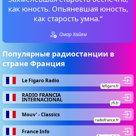
как юность. Опьяневшая юность,
как старость умна.“
Омар Хайям
Популярные радиостанции в
стране Франция
Le Figaro Radio
lefigaro.fr
RADIO FRANCIA
INTERNACIONAL
rfi.fr
Mouv' - Classics
radiofrance.fr
France Info