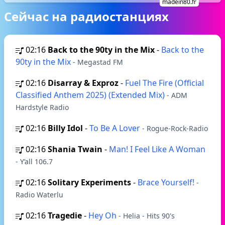
madein80.fr
Сейчас на радиостанциях
02:16
Back to the 90ty in the Mix
-
Back to the
90ty in the Mix
- Megastad FM
02:16
Disarray & Exproz
-
Fuel The Fire (Official
Classified Anthem 2025) (Extended Mix)
- ADM
Hardstyle Radio
02:16
Billy Idol
-
To Be A Lover
- Rogue-Rock-Radio
02:16
Shania Twain
-
Man! I Feel Like A Woman
- Y’all 106.7
02:16
Solitary Experiments
-
Brace Yourself!
-
Radio Waterlu
02:16
Tragedie
-
Hey Oh
- Helia - Hits 90's