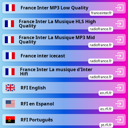
France Inter MP3 Low Quality
franceinter.fr
France Inter La Musique HLS High
Quality
radiofrance.fr
France Inter La Musique MP3 Mid
Quality
radiofrance.fr
France inter icecast
radiofrance.fr
France Inter La musique d'Inter
Hifi
radiofrance.fr
RFI English
en.rfi.fr
RFI en Espanol
es.rfi.fr
RFI Português
pt.rfi.fr