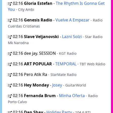
02:16
Gloria Estefan
-
The Rhythm Is Gonna Get
You
- City Ambi
02:16
Genesis Radio
-
Vuelve A Empezar
- Radio
Cuerdas Cristianas
02:16
Slave Veljanovski
-
Lazni Solzi
- Star Radio
Mk Narodna
02:16
dee jay. SESSION
- KGT Radio
02:16
ART POPULAR
-
TEMPORAL
- TBT Web Rádio
02:16
Pero Atik Ra
- StarMate Radio
02:16
Hey Monday
-
Josey
- GuitarWorld
02:16
Fernanda Brum
-
Minha Oferta
- Radio
Porto Calvo
02:16
Dan Shay
-
Holiday Party
- 104.6 RTL