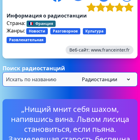
Информация о радиостанции
Страна:
Франция
Жанры:
Новости
Разговорное
Культура
Развлекательная
Веб-сайт:
www.franceinter.fr
Поиск радиостанций
„Нищий мнит себя шахом,
напившись вина. Львом лисица
становиться, если пьяна.
Захмелевшая старость беспечна,