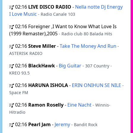
02:16
LIVE DISCO RADIO
-
Nella notte Dj Energy
I Love Music
- Radio Canale 103
02:16
Foreigner ,I Want to Know What Love Is
(1999 Remaster),2005
- Radio club 80 Balada Hits
02:16
Steve Miller
-
Take The Money And Run
-
ASTERISK RADIO
02:16
BlackHawk
-
Big Guitar
- 307 Country -
KREO 93.5
02:16
HARUNA ISHOLA
-
ERIN ONIHUN SE NILE
-
Space FM
02:16
Ramon Roselly
-
Eine Nacht
- Winnis-
Hitradio
02:16
Pearl Jam
-
Jeremy
- Bandit Rock