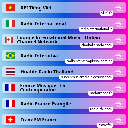
RFI Tiếng Việt
vi.rfi.fr
Radio International
radiointernational.it
Lounge International Music - Italian
Channel Network
ciaoitaliaradio.com
Rádio Interativa
radiointerativapinhal.com.br
Huahin Radio Thailand
huahinmusicradio.blogspot.com
France Musique - La
Contemporaine
radiofrance.fr
Radio France Évangile
radio-rfe.com
Traxx FM France
traxx.fm