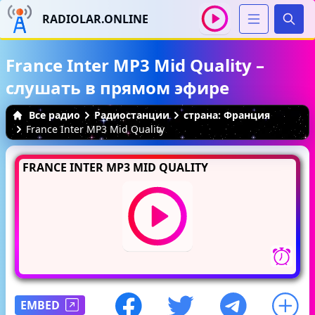
RADIOLAR.ONLINE
Иска
France Inter MP3 Mid Quality –
слушать в прямом эфире
Все радио
Радиостанции
страна: Франция
France Inter MP3 Mid Quality
FRANCE INTER MP3 MID QUALITY
EMBED