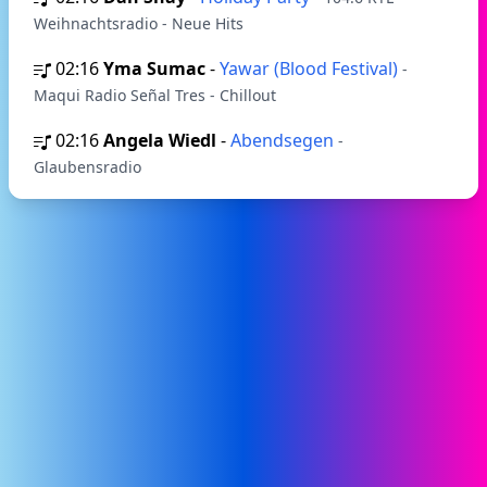
Weihnachtsradio - Neue Hits
02:16
Yma Sumac
-
Yawar (Blood Festival)
-
Maqui Radio Señal Tres - Chillout
02:16
Angela Wiedl
-
Abendsegen
-
Glaubensradio