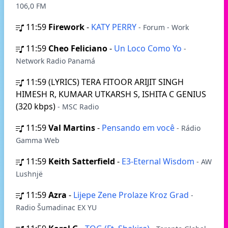
106,0 FM
11:59
Firework
-
KATY PERRY
- Forum - Work
11:59
Cheo Feliciano
-
Un Loco Como Yo
-
Network Radio Panamá
11:59
(LYRICS) TERA FITOOR ARIJIT SINGH
HIMESH R, KUMAAR UTKARSH S, ISHITA C GENIUS
(320 kbps)
- MSC Radio
11:59
Val Martins
-
Pensando em você
- Rádio
Gamma Web
11:59
Keith Satterfield
-
E3-Eternal Wisdom
- AW
Lushnjë
11:59
Azra
-
Lijepe Zene Prolaze Kroz Grad
-
Radio Šumadinac EX YU