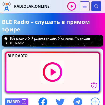
RADIOLAR.ONLINE
Иска
BLE Radio – слушать в прямом
эфире
Все радио
Радиостанции
страна: Франция
BLE Radio
BLE RADIO
EMBED