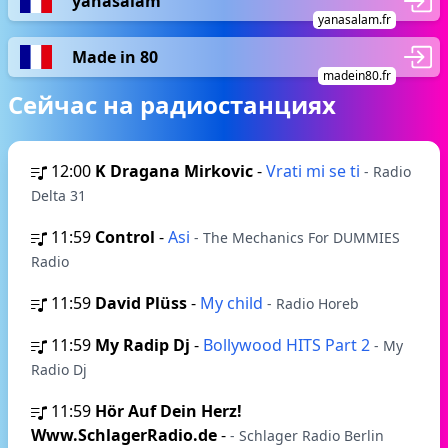
yanasalam
yanasalam.fr
Made in 80
madein80.fr
Сейчас на радиостанциях
12:00
K Dragana Mirkovic
-
Vrati mi se ti
- Radio
Delta 31
11:59
Control
-
Asi
- The Mechanics For DUMMIES
Radio
11:59
David Plüss
-
My child
- Radio Horeb
11:59
My Radip Dj
-
Bollywood HITS Part 2
- My
Radio Dj
11:59
Hör Auf Dein Herz!
Www.SchlagerRadio.de
-
- Schlager Radio Berlin