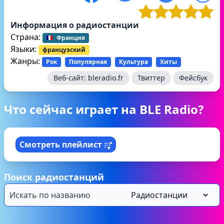
Информация о радиостанции
Страна:
Франция
Языки:
французский
Жанры:
Рок
Популярная
Культура
Хиты
Веб-сайт:
bleradio.fr
Твиттер
Фейсбук
Что сейчас играет на BLE Radio?
Смотреть плейлист
Поиск радиостанций