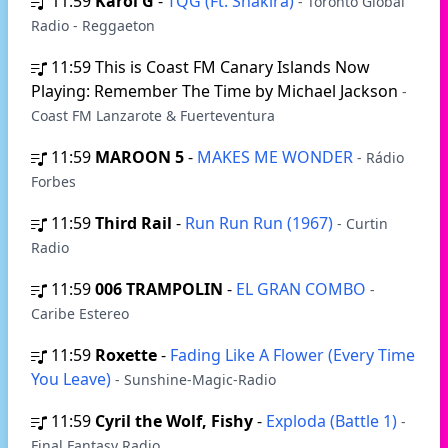
11:59
Karol G
-
TQG (Ft. Shakira)
- Toronto Global
Radio - Reggaeton
11:59
This is Coast FM Canary Islands Now
Playing: Remember The Time by Michael Jackson
-
Coast FM Lanzarote & Fuerteventura
11:59
MAROON 5
-
MAKES ME WONDER
- Rádio
Forbes
11:59
Third Rail
-
Run Run Run (1967)
- Curtin
Radio
11:59
006 TRAMPOLIN
-
EL GRAN COMBO
-
Caribe Estereo
11:59
Roxette
-
Fading Like A Flower (Every Time
You Leave)
- Sunshine-Magic-Radio
11:59
Cyril the Wolf, Fishy
-
Exploda (Battle 1)
-
Final Fantasy Radio