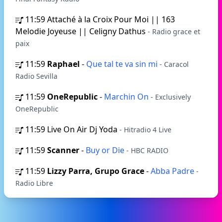
11:59
Attaché à la Croix Pour Moi || 163
Melodie Joyeuse || Celigny Dathus
- Radio grace et
paix
11:59
Raphael
-
Que tal te va sin mi
- Caracol
Radio Sevilla
11:59
OneRepublic
-
Marchin On
- Exclusively
OneRepublic
11:59
Live On Air Dj Yoda
- Hitradio 4 Live
11:59
Scanner
-
Buy or Die
- HBC RADIO
11:59
Lizzy Parra, Grupo Grace
-
Abba Padre
-
Radio Libre