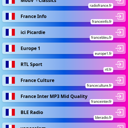
Mouv' - Classics
radiofrance.fr
France Info
franceinfo.fr
ici Picardie
francebleu.fr
Europe 1
europe1.fr
RTL Sport
rtl.fr
France Culture
franceculture.fr
France Inter MP3 Mid Quality
franceinter.fr
BLE Radio
bleradio.fr