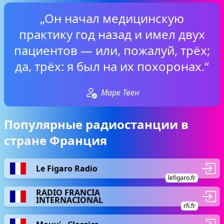
„Он начал медицинскую
практику год назад и имел двух
пациентов — или, пожалуй, трёх;
да, трёх: я был на их похоронах.“
Марк Твен
Популярные радиостанции в
стране Франция
Le Figaro Radio
lefigaro.fr
RADIO FRANCIA
INTERNACIONAL
rfi.fr