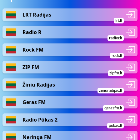
LRT Radijas
lrt.lt
Radio R
radior.lt
Rock FM
rock.lt
ZIP FM
zipfm.lt
Žiniu Radijas
ziniuradijas.lt
Geras FM
gerasfm.lt
Radio Pūkas 2
pukas.lt
Neringa FM