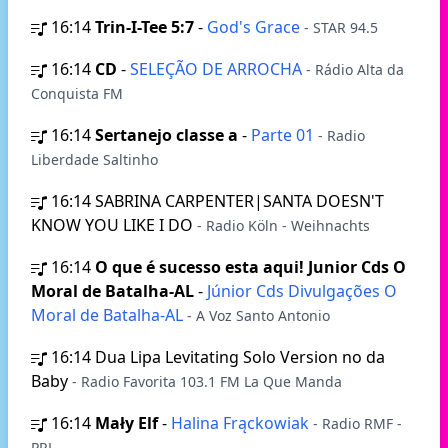
16:14
Trin-I-Tee 5:7
-
God's Grace
- STAR 94.5
16:14
CD
-
SELEÇÃO DE ARROCHA
- Rádio Alta da
Conquista FM
16:14
Sertanejo classe a
-
Parte 01
- Radio
Liberdade Saltinho
16:14
SABRINA CARPENTER|SANTA DOESN'T
KNOW YOU LIKE I DO
- Radio Köln - Weihnachts
16:14
O que é sucesso esta aqui! Junior Cds O
Moral de Batalha-AL
-
Júnior Cds Divulgações O
Moral de Batalha-AL
- A Voz Santo Antonio
16:14
Dua Lipa Levitating Solo Version no da
Baby
- Radio Favorita 103.1 FM La Que Manda
16:14
Mały Elf
-
Halina Frąckowiak
- Radio RMF -
PRL