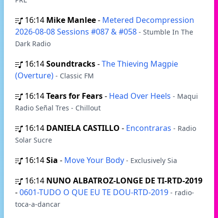
16:14
Mike Manlee
-
Metered Decompression
2026-08-08 Sessions #087 & #058
- Stumble In The
Dark Radio
16:14
Soundtracks
-
The Thieving Magpie
(Overture)
- Classic FM
16:14
Tears for Fears
-
Head Over Heels
- Maqui
Radio Señal Tres - Chillout
16:14
DANIELA CASTILLO
-
Encontraras
- Radio
Solar Sucre
16:14
Sia
-
Move Your Body
- Exclusively Sia
16:14
NUNO ALBATROZ-LONGE DE TI-RTD-2019
-
0601-TUDO O QUE EU TE DOU-RTD-2019
- radio-
toca-a-dancar