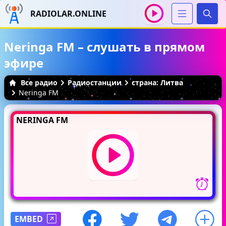
RADIOLAR.ONLINE
Иска
Neringa FM – слушать в прямом
эфире
Все радио
Радиостанции
страна: Литва
Neringa FM
NERINGA FM
EMBED