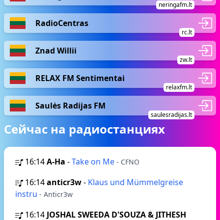
neringafm.lt
RadioCentras
rc.lt
Znad Willii
zw.lt
RELAX FM Sentimentai
relaxfm.lt
Saulės Radijas FM
saulesradijas.lt
Сейчас на радиостанциях
16:14
A-Ha
-
Take on Me
- CFNO
16:14
anticr3w
-
Klaus und Mümmelgreise
instru
- Anticr3w
16:14
JOSHAL SWEEDA D'SOUZA & JITHESH