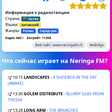
Информация о радиостанции
Страна:
Литва
Языки:
литовский
Жанры:
Релакс
Саундтрек
Кодек: AAC+
Битрейт: 112КБ
Веб-сайт:
www.neringafm.lt
Фейсбук
Что сейчас играет на Neringa FM?
16:15
LANDSCAPES
-
A SHOEBOX IN THE SKY
(AWAKE)
13:30
GOLEM DISTRIBUTE
-
BLURRY GLAS FROM
THESSA
13:28
LONG ARM
-
THE BRANCHES