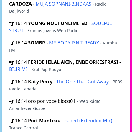
CARDOZA
-
MUJA SOPNANI-BINDAAS
- Radio
Daijiworld
16:14
YOUNG HOLT UNLIMITED
-
SOULFUL
STRUT
- Eramos Jovens Web Rádio
16:14
SOMBR
-
MY BODY ISN'T READY
- Rumba
FM
16:14
FERIDE HILAL AKIN, ENBE ORKESTRASI
-
BILIR MI
- Kral Pop Radyo
16:14
Katy Perry
-
The One That Got Away
- BFBS
Radio Canada
16:14
oro por voce bloco01
- Web Rádio
Amanhecer Gospel
16:14
Port Manteau
-
Faded (Extended Mix)
-
Trance Central