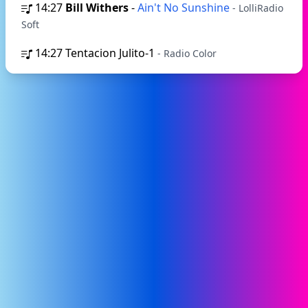
14:27
Bill Withers
-
Ain't No Sunshine
- LolliRadio
Soft
14:27
Tentacion Julito-1
- Radio Color