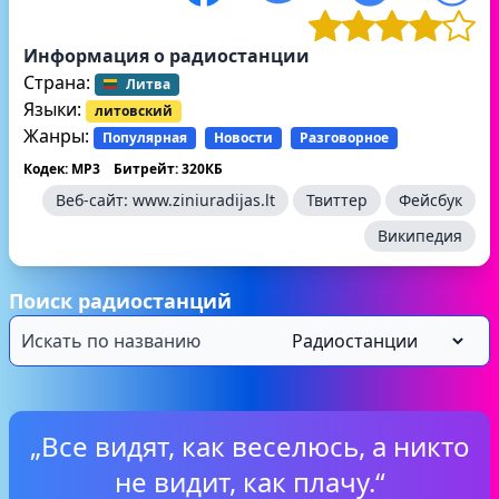
Информация о радиостанции
Страна:
Литва
Языки:
литовский
Жанры:
Популярная
Новости
Разговорное
Кодек: MP3
Битрейт: 320КБ
Веб-сайт:
www.ziniuradijas.lt
Твиттер
Фейсбук
Википедия
Поиск радиостанций
„Все видят, как веселюсь, а никто
не видит, как плачу.“