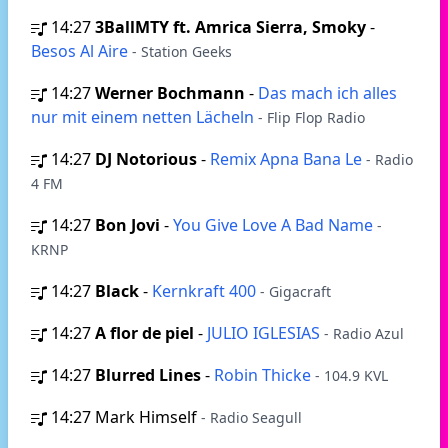
14:27
3BallMTY ft. Amrica Sierra, Smoky
-
Besos Al Aire
- Station Geeks
14:27
Werner Bochmann
-
Das mach ich alles
nur mit einem netten Lächeln
- Flip Flop Radio
14:27
DJ Notorious
-
Remix Apna Bana Le
- Radio
4 FM
14:27
Bon Jovi
-
You Give Love A Bad Name
-
KRNP
14:27
Black
-
Kernkraft 400
- Gigacraft
14:27
A flor de piel
-
JULIO IGLESIAS
- Radio Azul
14:27
Blurred Lines
-
Robin Thicke
- 104.9 KVL
14:27
Mark Himself
- Radio Seagull