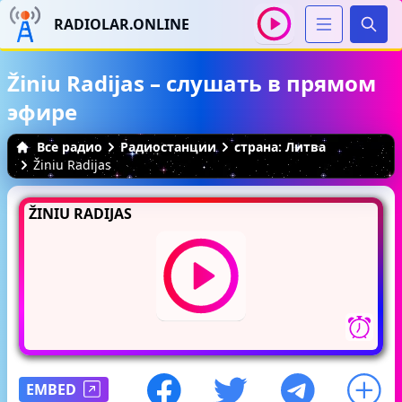
RADIOLAR.ONLINE
Иска
Žiniu Radijas – слушать в прямом
эфире
Все радио
Радиостанции
страна: Литва
Žiniu Radijas
ŽINIU RADIJAS
EMBED