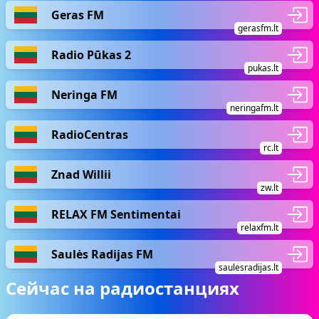
Geras FM
gerasfm.lt
Radio Pūkas 2
pukas.lt
Neringa FM
neringafm.lt
RadioCentras
rc.lt
Znad Willii
zw.lt
RELAX FM Sentimentai
relaxfm.lt
Saulės Radijas FM
saulesradijas.lt
Сейчас на радиостанциях