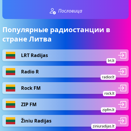
Пословица
Популярные радиостанции в
стране Литва
LRT Radijas
lrt.lt
Radio R
radior.lt
Rock FM
rock.lt
ZIP FM
zipfm.lt
Žiniu Radijas
ziniuradijas.lt