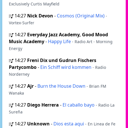
Exclusively Curtis Mayfield
14:27
Nick Devon
-
Cosmos (Original Mix)
-
Vortex-Surfer
14:27
Everyday Jazz Academy, Good Mood
Music Academy
-
Happy Life
- Radio Art - Morning
Energy
14:27
Freni Dix und Gudrun Fischers
Partycombo
-
Ein Schiff wird kommen
- Radio
Norderney
14:27
Ajr
-
Burn the House Down
- Brian FM
Wanaka
14:27
Diego Herrera
-
El caballo bayo
- Radio La
Sureña
14:27
Unknown
-
Dios esta aqui
- En Linea de Fe