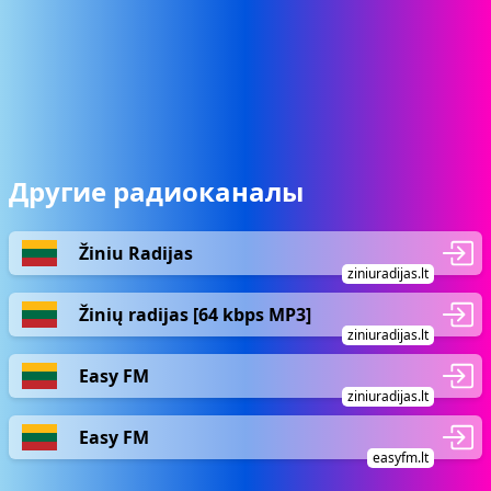
Другие радиоканалы
Žiniu Radijas
ziniuradijas.lt
Žinių radijas [64 kbps MP3]
ziniuradijas.lt
Easy FM
ziniuradijas.lt
Easy FM
easyfm.lt