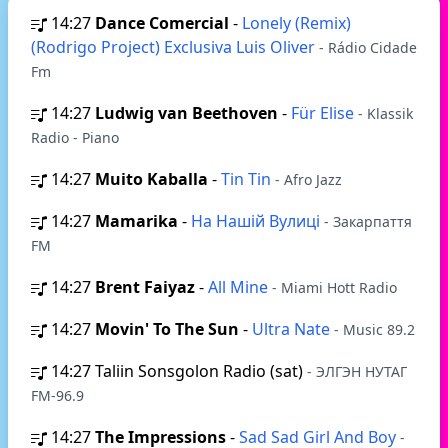
14:27
Dance Comercial
-
Lonely (Remix)
(Rodrigo Project) Exclusiva Luis Oliver
- Rádio Cidade
Fm
14:27
Ludwig van Beethoven
-
Für Elise
- Klassik
Radio - Piano
14:27
Muito Kaballa
-
Tin Tin
- Afro Jazz
14:27
Mamarika
-
На Нашій Вулиці
- Закарпаття
FM
14:27
Brent Faiyaz
-
All Mine
- Miami Hott Radio
14:27
Movin' To The Sun
-
Ultra Nate
- Music 89.2
14:27
Taliin Sonsgolon Radio (sat)
- ЭЛГЭН НУТАГ
FM-96.9
14:27
The Impressions
-
Sad Sad Girl And Boy
-