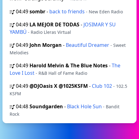
04:49
sombr
-
back to friends
- New Eden Radio
04:49
LA MEJOR DE TODAS
-
JOSIMAR Y SU
YAMBÚ
- Radio Lleras Virtual
04:49
John Morgan
-
Beautiful Dreamer
- Sweet
Melodies
04:49
Harold Melvin & The Blue Notes
-
The
Love I Lost
- R&B Hall of Fame Radio
04:49
@DJOasis X @1025KSFM
-
Club 102
- 102.5
KSFM
04:48
Soundgarden
-
Black Hole Sun
- Bandit
Rock