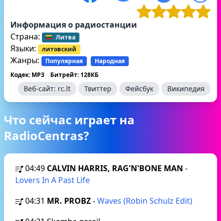
Информация о радиостанции
Страна:
Литва
Языки:
литовский
Жанры:
Популярная
Народная
Кодек: MP3
Битрейт: 128КБ
Веб-сайт:
rc.lt
Твиттер
Фейсбук
Википедия
Что сейчас играет на
RadioCentras?
04:49
CALVIN HARRIS, RAG'N'BONE MAN
-
Lovers In A Past Life
04:31
MR. PROBZ
-
Waves (Robin Schulz Edit)