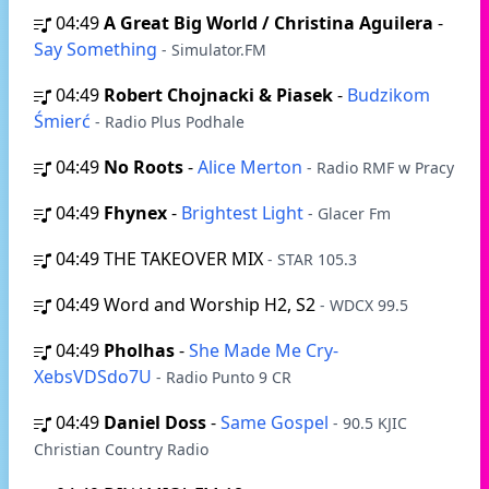
04:49
A Great Big World / Christina Aguilera
-
Say Something
- Simulator.FM
04:49
Robert Chojnacki & Piasek
-
Budzikom
Śmierć
- Radio Plus Podhale
04:49
No Roots
-
Alice Merton
- Radio RMF w Pracy
04:49
Fhynex
-
Brightest Light
- Glacer Fm
04:49
THE TAKEOVER MIX
- STAR 105.3
04:49
Word and Worship H2, S2
- WDCX 99.5
04:49
Pholhas
-
She Made Me Cry-
XebsVDSdo7U
- Radio Punto 9 CR
04:49
Daniel Doss
-
Same Gospel
- 90.5 KJIC
Christian Country Radio