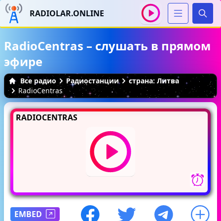
RADIOLAR.ONLINE
Иска
RadioCentras – слушать в прямом
эфире
Все радио
Радиостанции
страна: Литва
RadioCentras
RADIOCENTRAS
EMBED