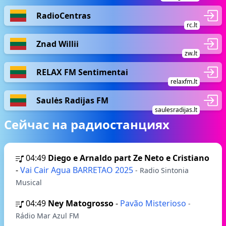
RadioCentras
rc.lt
Znad Willii
zw.lt
RELAX FM Sentimentai
relaxfm.lt
Saulės Radijas FM
saulesradijas.lt
Сейчас на радиостанциях
04:49
Diego e Arnaldo part Ze Neto e Cristiano
-
Vai Cair Agua BARRETAO 2025
- Radio Sintonia
Musical
04:49
Ney Matogrosso
-
Pavão Misterioso
-
Rádio Mar Azul FM