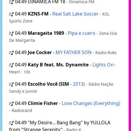
04:49
DINAMICA FM 18
- Dinamica FM
04:49
KZNS-FM
-
Real Salt Lake Soccer
- KSL
Sports Zone
04:49
Maragaita 1989
-
Pipa e cuero
- Zona Isla
De Margarita
04:49
Joe Cocker
-
MY FATHER SON
- Radio Roks
04:49
Katy B feat. Ms. Dynamite
-
Lights On
-
Heart - 10s
04:49
Escolho Você (SIM
-
2013)
- Rádio Nação
Sandy e Junior
04:49
Climie Fisher
-
Love Changes (Everything)
- Radiorand
04:49
"My Desire... Bang Bang" by YULLOLA
from "Strange Serenity"
- Radio K