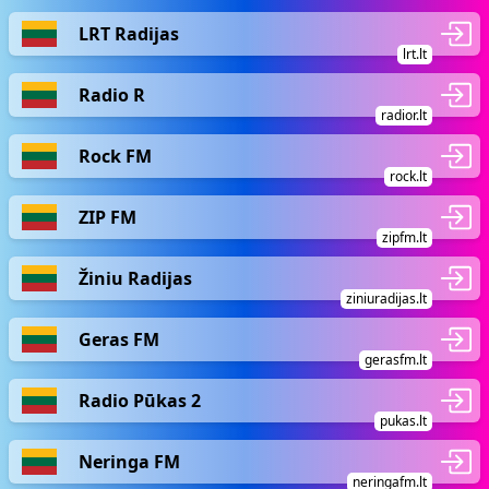
LRT Radijas
lrt.lt
Radio R
radior.lt
Rock FM
rock.lt
ZIP FM
zipfm.lt
Žiniu Radijas
ziniuradijas.lt
Geras FM
gerasfm.lt
Radio Pūkas 2
pukas.lt
Neringa FM
neringafm.lt