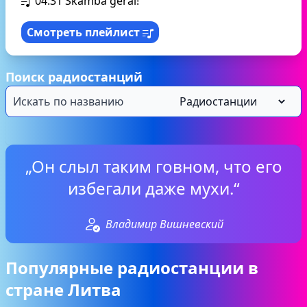
04:31
Skamba gerai!
Смотреть плейлист
Поиск радиостанций
„Он слыл таким говном, что его
избегали даже мухи.“
Владимир Вишневский
Популярные радиостанции в
стране Литва