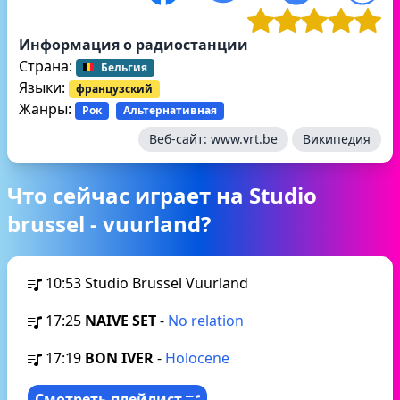
Информация о радиостанции
Страна:
Бельгия
Языки:
французский
Жанры:
Рок
Альтернативная
Веб-сайт:
www.vrt.be
Википедия
Что сейчас играет на Studio
brussel - vuurland?
10:53
Studio Brussel Vuurland
17:25
NAIVE SET
-
No relation
17:19
BON IVER
-
Holocene
Смотреть плейлист