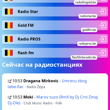
radiofmgold.be
Radio Star
radiostar.be
Gold FM
goldfm.be
Radio PROS
radiopros.be
flash fm
flashfmlaradio.be
Сейчас на радиостанциях
10:53
Dragana Mirkovic
-
Umrecu zbog
tebe.flac
- Radio Žepa
10:53
Moki
-
Marov suzo (RmX by Dj Crni Zmaj
Dj-Ole)
- Club Music Radio - Folk