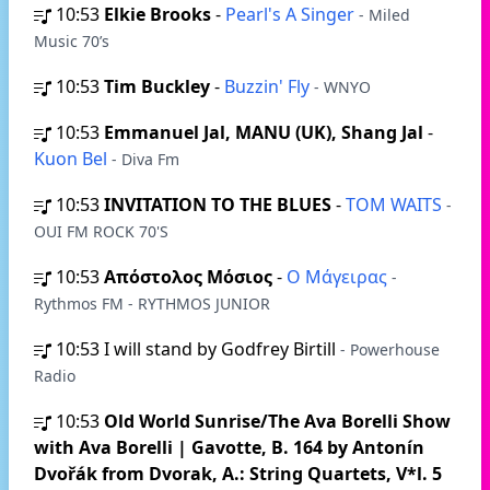
10:53
Elkie Brooks
-
Pearl's A Singer
- Miled
Music 70’s
10:53
Tim Buckley
-
Buzzin' Fly
- WNYO
10:53
Emmanuel Jal, MANU (UK), Shang Jal
-
Kuon Bel
- Diva Fm
10:53
INVITATION TO THE BLUES
-
TOM WAITS
-
OUI FM ROCK 70'S
10:53
Απόστολος Μόσιος
-
Ο Μάγειρας
-
Rythmos FM - RYTHMOS JUNIOR
10:53
I will stand by Godfrey Birtill
- Powerhouse
Radio
10:53
Old World Sunrise/The Ava Borelli Show
with Ava Borelli | Gavotte, B. 164 by Antonín
Dvořák from Dvorak, A.: String Quartets, V*l. 5