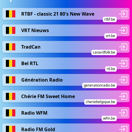
RTBF - classic 21 80's New Wave
rtbf.be
VRT Nieuws
vrt.be
TradCan
canardfolk.be
Bel RTL
rtl.be
Génération Radio
generationradio.be
Chérie FM Sweet Home
cheriebelgique.be
Radio WFM
wfm.be
Radio FM Gold