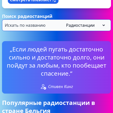
Поиск радиостанций
„Если людей пугать достаточно
сильно и достаточно долго, они
пойдут за любым, кто пообещает
спасение.“
Стивен Кинг
Популярные радиостанции в
стране Бельгия