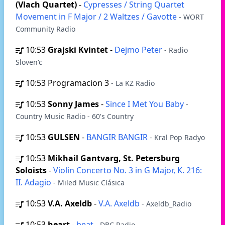
(Vlach Quartet)
-
Cypresses / String Quartet
Movement in F Major / 2 Waltzes / Gavotte
- WORT
Community Radio
10:53
Grajski Kvintet
-
Dejmo Peter
- Radio
Sloven'c
10:53
Programacion 3
- La KZ Radio
10:53
Sonny James
-
Since I Met You Baby
-
Country Music Radio - 60's Country
10:53
GULSEN
-
BANGIR BANGIR
- Kral Pop Radyo
10:53
Mikhail Gantvarg, St. Petersburg
Soloists
-
Violin Concerto No. 3 in G Major, K. 216:
II. Adagio
- Miled Music Clásica
10:53
V.A. Axeldb
-
V.A. Axeldb
- Axeldb_Radio
10:53
heart
-
beat
- DBC Radio