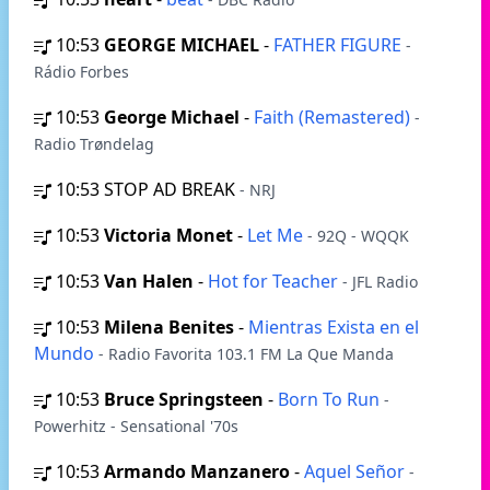
10:53
GEORGE MICHAEL
-
FATHER FIGURE
-
Rádio Forbes
10:53
George Michael
-
Faith (Remastered)
-
Radio Trøndelag
10:53
STOP AD BREAK
- NRJ
10:53
Victoria Monet
-
Let Me
- 92Q - WQQK
10:53
Van Halen
-
Hot for Teacher
- JFL Radio
10:53
Milena Benites
-
Mientras Exista en el
Mundo
- Radio Favorita 103.1 FM La Que Manda
10:53
Bruce Springsteen
-
Born To Run
-
Powerhitz - Sensational '70s
10:53
Armando Manzanero
-
Aquel Señor
-