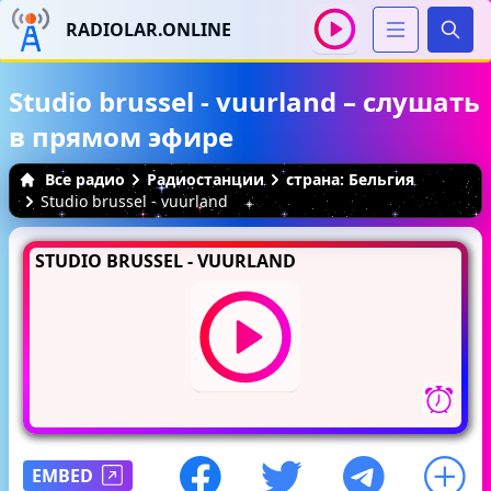
RADIOLAR.ONLINE
Иска
Studio brussel - vuurland – слушать
в прямом эфире
Все радио
Радиостанции
страна: Бельгия
Studio brussel - vuurland
STUDIO BRUSSEL - VUURLAND
EMBED