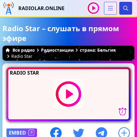
RADIOLAR.ONLINE
Иска
Radio Star – слушать в прямом
эфире
Все радио
Радиостанции
страна: Бельгия
Radio Star
RADIO STAR
EMBED