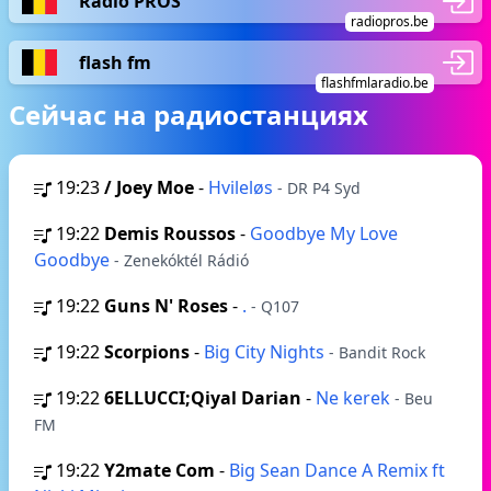
Radio PROS
radiopros.be
flash fm
flashfmlaradio.be
Сейчас на радиостанциях
19:23
/ Joey Moe
-
Hvileløs
- DR P4 Syd
19:22
Demis Roussos
-
Goodbye My Love
Goodbye
- Zenekóktél Rádió
19:22
Guns N' Roses
-
.
- Q107
19:22
Scorpions
-
Big City Nights
- Bandit Rock
19:22
6ELLUCCI;Qiyal Darian
-
Ne kerek
- Beu
FM
19:22
Y2mate Com
-
Big Sean Dance A Remix ft