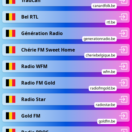
TradCan
canardfolk.be
Bel RTL
rtl.be
Génération Radio
generationradio.be
Chérie FM Sweet Home
cheriebelgique.be
Radio WFM
wfm.be
Radio FM Gold
radiofmgold.be
Radio Star
radiostar.be
Gold FM
goldfm.be