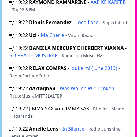
19:22
RAYMOND RAMNARINE
-
AAP KE KAREEB
- Taj 92.3 FM
19:22
Dionis Fernandez
-
Loco Loco
- Superhitsrd
19:22
Uzi
-
Ma Cherie
- Virgin Radio
19:22
DANIELA MERCURY E HERBERT VIANNA
-
SÓ PRA TE MOSTRAR
- Rádio Top Music FM
19:22
RELAX COMPAS
-
Jouke m! (June 2019)
-
Radio Fortune Inter
19:22
dArtagnan
-
Was Wollen Wir Trinken
-
RauteMusik MITTELALTER
19:22
JIMMY SAX von JIMMY SAX
- BHeins - Meine
Hitgarantie
19:22
Amelie Lens
-
In Silence
- Radio Sunshine-
Female Power