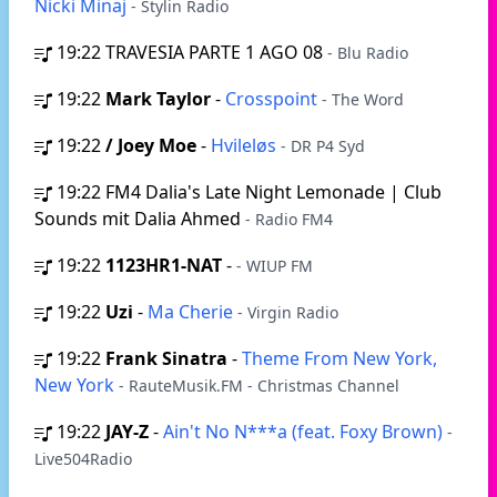
Nicki Minaj
- Stylin Radio
19:22
TRAVESIA PARTE 1 AGO 08
- Blu Radio
19:22
Mark Taylor
-
Crosspoint
- The Word
19:22
/ Joey Moe
-
Hvileløs
- DR P4 Syd
19:22
FM4 Dalia's Late Night Lemonade | Club
Sounds mit Dalia Ahmed
- Radio FM4
19:22
1123HR1-NAT
-
- WIUP FM
19:22
Uzi
-
Ma Cherie
- Virgin Radio
19:22
Frank Sinatra
-
Theme From New York,
New York
- RauteMusik.FM - Christmas Channel
19:22
JAY-Z
-
Ain't No N***a (feat. Foxy Brown)
-
Live504Radio