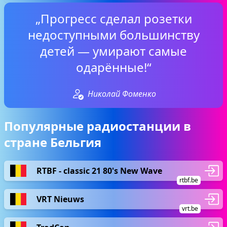
„Прогресс сделал розетки
недоступными большинству
детей — умирают самые
одарённые!“
Николай Фоменко
Популярные радиостанции в
стране Бельгия
RTBF - classic 21 80's New Wave
rtbf.be
VRT Nieuws
vrt.be