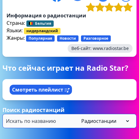
Информация о радиостанции
Страна:
Бельгия
Языки:
нидерландский
Жанры:
Популярная
Новости
Разговорное
Веб-сайт:
www.radiostar.be
Что сейчас играет на Radio Star?
Смотреть плейлист
Поиск радиостанций