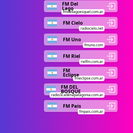
FM Del
Lago
fmdellagoesquel.com.ar
FM Cielo
radiocielo.net
FM Uno
fmuno.com
FM Riel
rielfm.com.ar
FM
Eclipse
fmeclipse.com.ar
FM DEL
BOSQUE
radio3cadenapatagonia.com.ar
FM Pais
fmpais.com.ar