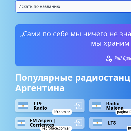
„Сами по себе мы ничего не зна
мы храним 
Рэй Бр
Популярные радиостанц
Аргентина
LT9
Radio
Radio
Malena
lt9.com.ar
pagina1
FM Aspen |
LT8
Corrientes
reproface.com.ar
l