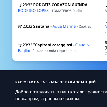
23:32
PODCATS CORAZON GUINDA
-
RODRIGO LOPEZ
- TOMATEROS Radio
B
23:32
Santana
-
Aqua Marine
M
- Cookies
-
23:32
"Capitani coraggiosi
-
Claudio
(
Baglioni"
- Radio Onda Ligure Italia
2
RADIOLAR.ONLINE КАТАЛОГ РАДИОСТАНЦИЙ
Добро пожаловать в наш каталог радиост
по жанрам, странам и языкам.