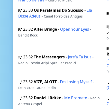
Franco de Vita
F
- Retro 90 Music
23:33
Os Paralamas Do Sucesso
-
Ela
Disse Adeus
- Canal Forró das Antigas
23:32
Alter Bridge
-
Open Your Eyes
-
S
Bandit Rock
o
R
23:32
The Messengers
-
Jertfa Ta Isus
-
J
Radio Crestin Aripi Spre Cer Predici
O
R
23:32
VIZE, ALOTT
-
I'm Losing Myself
-
(
Dein Gute Laune Radio
23:32
Daniel Lüdtke
-
Me Promete
- Radio
G
Antena Gospel