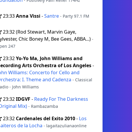
oundation
- Positively Pain Relief 174Hz
23:33
Anna Vissi
-
Santre
- Party 97.1 FM
23:32
(Rod Stewart, Marvin Gaye,
ylvester, Chic Boney M, Bee Gees, ABBA...)
-
pen 247
23:32
Yo-Yo Ma, John Williams and
ecording Arts Orchestra of Los Angeles
-
ohn Williams: Concerto for Cello and
rchestra: I. Theme and Cadenza
- Classical
adio - John Williams
23:32
IDGVF
-
Ready For The Darkness
Original Mix)
- Rambazamba
23:32
Cardenales del Exito 2010
-
Los
aiteros de la Locha
- lagaitazulianaonline