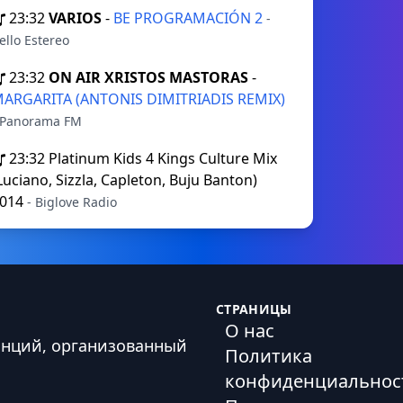
23:32
VARIOS
-
BE PROGRAMACIÓN 2
-
ello Estereo
23:32
ON AIR XRISTOS MASTORAS
-
ARGARITA (ANTONIS DIMITRIADIS REMIX)
 Panorama FM
23:32
Platinum Kids 4 Kings Culture Mix
Luciano, Sizzla, Capleton, Buju Banton)
014
- Biglove Radio
СТРАНИЦЫ
О нас
анций, организованный
Политика
конфиденциальнос