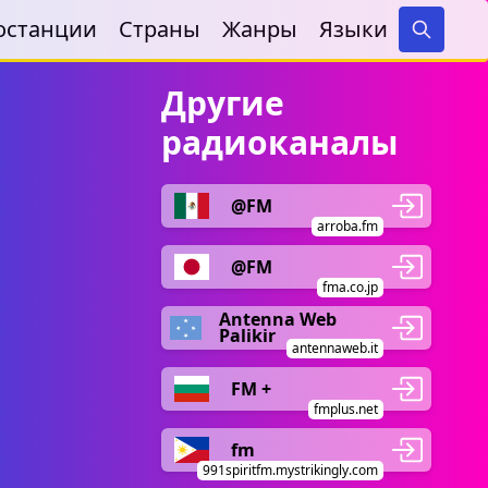
останции
Страны
Жанры
Языки
Search
Другие
радиоканалы
@FM
arroba.fm
@FM
fma.co.jp
Antenna Web
Palikir
antennaweb.it
FM +
fmplus.net
fm
991spiritfm.mystrikingly.com