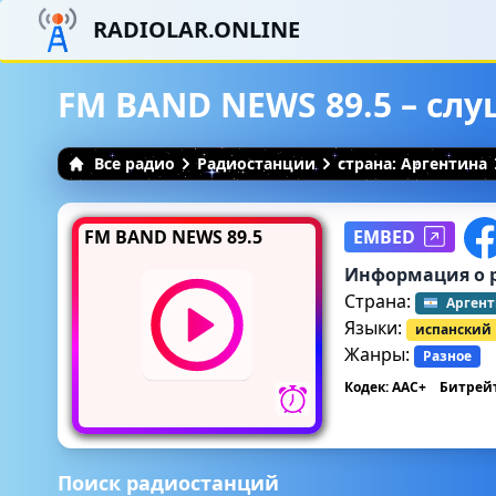
RADIOLAR.ONLINE
FM BAND NEWS 89.5 – сл
Все радио
Радиостанции
страна: Аргентина
FM BAND NEWS 89.5
EMBED
Информация о 
Страна:
Арген
Языки:
испанский
Жанры:
Разное
Кодек: AAC+
Битрейт
Поиск радиостанций