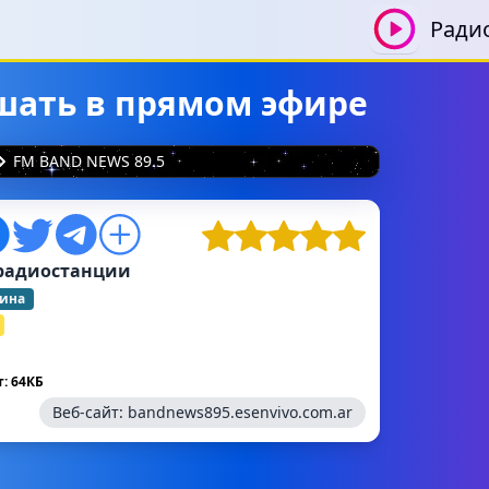
Ради
ушать в прямом эфире
FM BAND NEWS 89.5
радиостанции
тина
: 64КБ
Веб-сайт:
bandnews895.esenvivo.com.ar