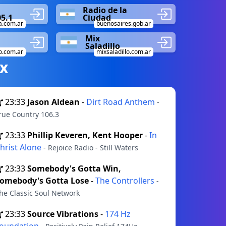
Radio de la
5.1
Ciudad
a.com.ar
buenosaires.gob.ar
Mix
Saladillo
o.com.ar
mixsaladillo.com.ar
х
23:33
Jason Aldean
-
Dirt Road Anthem
-
rue Country 106.3
23:33
Phillip Keveren, Kent Hooper
-
In
hrist Alone
- Rejoice Radio - Still Waters
23:33
Somebody's Gotta Win,
omebody's Gotta Lose
-
The Controllers
-
he Classic Soul Network
23:33
Source Vibrations
-
174 Hz