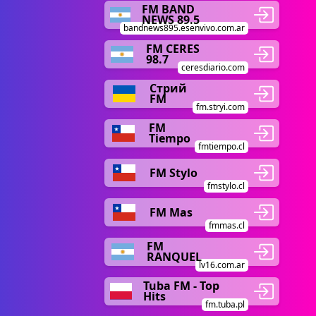
FM BAND
NEWS 89.5
bandnews895.esenvivo.com.ar
FM CERES
98.7
ceresdiario.com
Стрий
FM
fm.stryi.com
FM
Tiempo
fmtiempo.cl
FM Stylo
fmstylo.cl
FM Mas
fmmas.cl
FM
RANQUEL
lv16.com.ar
Tuba FM - Top
Hits
fm.tuba.pl