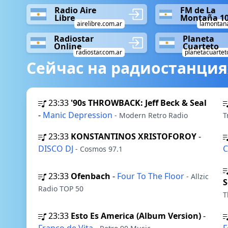
Radio Aire
FM de La
Libre
Montaña 10
airelibre.com.ar
lamontan
Radiostar
Planeta
Online
Cuarteto
radiostar.com.ar
planetacuartet
Сейчас на радиостанция
23:33
'90s THROWBACK: Jeff Beck & Seal
-
Manic Depression
- Modern Retro Radio
T
23:33
KONSTANTINOS XRISTOFOROY
-
DISCO DJ
C
- Cosmos 97.1
23:33
Ofenbach
-
Four To The Floor
- Allzic
S
Radio TOP 50
T
23:33
Esto Es America (Album Version)
-