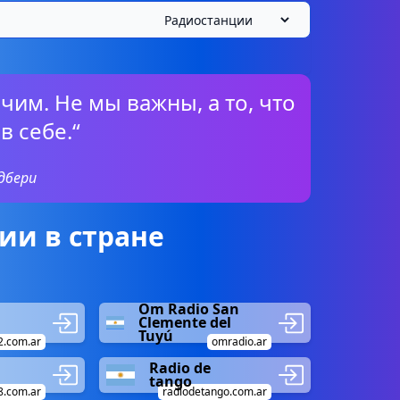
чим. Не мы важны, а то, что
в себе.“
эдбери
ии в стране
Om Radio San
Clemente del
Tuyú
2.com.ar
omradio.ar
Radio de
tango
t8.com.ar
radiodetango.com.ar