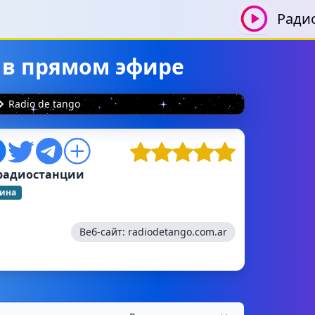
Ради
ь в прямом эфире
Radio de tango
радиостанции
тина
Веб-сайт:
radiodetango.com.ar