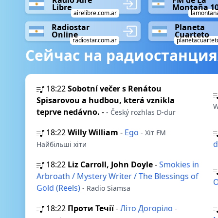
Radio Aire
FM de La
Libre
Montaña 10
airelibre.com.ar
lamontan
Radiostar
Planeta
Online
Cuarteto
radiostar.com.ar
planetacuartet
Сейчас на радиостанция
18:22
Sobotní večer s Renátou
Spisarovou a hudbou, která vznikla
W
teprve nedávno.
-
- Český rozhlas D-dur
18:22
Willy William
-
Ego
- Хіт FM
d
Найбільші хіти
18:22
Liz Carroll, John Doyle
-
Smokies in
Arbroath / Mystery Writer / The Blessings of
O
Gold (Reels)
- Radio Siamsa
18:22
Проти Течії
-
Літо Догоріло
-