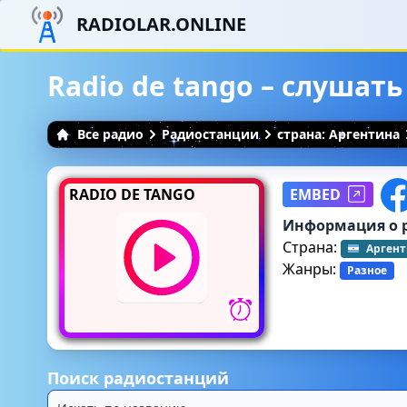
RADIOLAR.ONLINE
Radio de tango – слушат
Все радио
Радиостанции
страна: Аргентина
RADIO DE TANGO
EMBED
Информация о 
Страна:
Арген
Жанры:
Разное
Поиск радиостанций