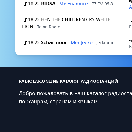
18:22
RIDSA
-
Me Enamore
- 77 FM 95.8
A
18:22
HEN THE CHILDREN CRY-WHITE
LION
- Telon Radio
R
18:22
Scharmöör
-
Mer Jecke
- Jeckradio
R
RADIOLAR.ONLINE КАТАЛОГ РАДИОСТАНЦИЙ
Добро пожаловать в наш каталог радиост
по жанрам, странам и языкам.