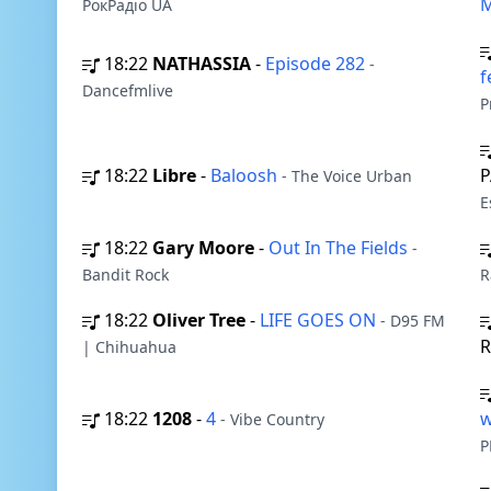
M
РокРадіо UA
18:22
NATHASSIA
-
Episode 282
-
f
Dancefmlive
P
18:22
Libre
-
Baloosh
P
- The Voice Urban
E
18:22
Gary Moore
-
Out In The Fields
-
Bandit Rock
R
18:22
Oliver Tree
-
LIFE GOES ON
- D95 FM
R
| Chihuahua
18:22
1208
-
4
w
- Vibe Country
P