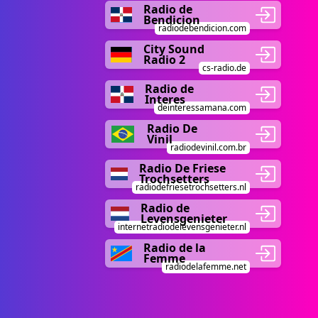
Radio de
Bendicion
radiodebendicion.com
City Sound
Radio 2
cs-radio.de
Radio de
Interes
deinteressamana.com
Radio De
Vinil
radiodevinil.com.br
Radio De Friese
Trochsetters
radiodefriesetrochsetters.nl
Radio de
Levensgenieter
internetradiodelevensgenieter.nl
Radio de la
Femme
radiodelafemme.net