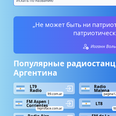
„Не может быть ни патриот
патриотическ
Иоганн Воль
Популярные радиостанц
Аргентина
LT9
Radio
Radio
Malena
lt9.com.ar
pagina1
FM Aspen |
LT8
Corrientes
reproface.com.ar
l