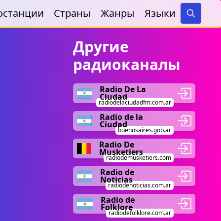
останции
Страны
Жанры
Языки
Search
Другие
радиоканалы
Radio De La
Ciudad
radiodelaciudadfm.com.ar
Radio de la
Ciudad
buenosaires.gob.ar
Radio De
Musketiers
radiodemusketiers.com
Radio de
Noticias
radiodenoticias.com.ar
Radio de
Folklore
radiodefolklore.com.ar