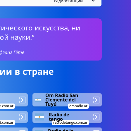
ического искусства, ни
ой науки.“
фганг Гёте
ии в стране
Om Radio San
Clemente del
Tuyú
2.com.ar
omradio.ar
Radio de
tango
t8.com.ar
radiodetango.com.ar