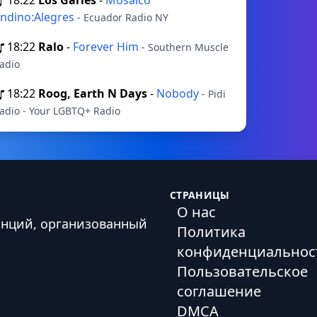
18:22
Los Garles
-
Mosaico
ndino:Alegres
- Ecuador Radio NY
18:22
Ralo
-
Forever Him
- Southern Muscle
adio
18:22
Roog, Earth N Days
-
Nobody
- Pidi
adio - Your LGBTQ+ Radio
СТРАНИЦЫ
О нас
анций, организованный
Политика
конфиденциальнос
Пользовательское
соглашение
DMCA