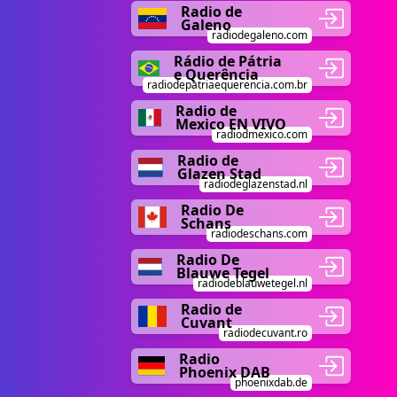
Radio de
Galeno
radiodegaleno.com
Rádio de Pátria
e Querência
radiodepatriaequerencia.com.br
Radio de
Mexico EN VIVO
radiodmexico.com
Radio de
Glazen Stad
radiodeglazenstad.nl
Radio De
Schans
radiodeschans.com
Radio De
Blauwe Tegel
radiodeblauwetegel.nl
Radio de
Cuvant
radiodecuvant.ro
Radio
Phoenix DAB
phoenixdab.de