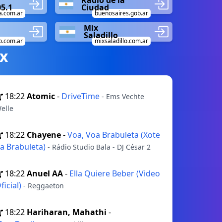
Radio de la
5.1
Ciudad
a.com.ar
buenosaires.gob.ar
Mix
Saladillo
o.com.ar
mixsaladillo.com.ar
х
18:22
Atomic
-
DriveTime
- Ems Vechte
elle
18:22
Chayene
-
Voa, Voa Brabuleta (Xote
a Brabuleta)
- Rádio Studio Bala - DJ César 2
18:22
Anuel AA
-
Ella Quiere Beber (Video
ficial)
- Reggaeton
18:22
Hariharan, Mahathi
-