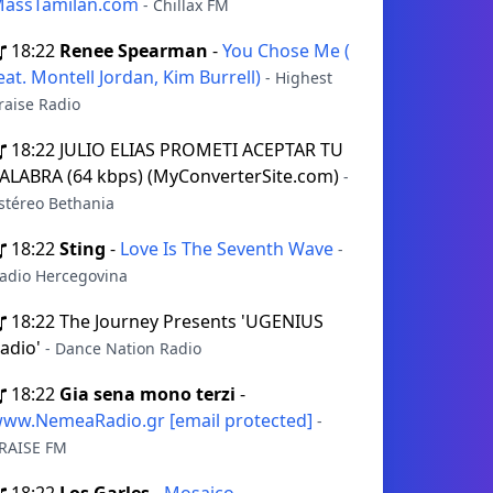
assTamilan.com
- Chillax FM
18:22
Renee Spearman
-
You Chose Me (
eat. Montell Jordan, Kim Burrell)
- Highest
raise Radio
18:22
JULIO ELIAS PROMETI ACEPTAR TU
ALABRA (64 kbps) (MyConverterSite.com)
-
stéreo Bethania
18:22
Sting
-
Love Is The Seventh Wave
-
adio Hercegovina
18:22
The Journey Presents 'UGENIUS
adio'
- Dance Nation Radio
18:22
Gia sena mono terzi
-
ww.NemeaRadio.gr [email protected]
-
RAISE FM