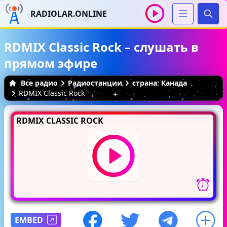
RADIOLAR.ONLINE
Иска
RDMIX Classic Rock – слушать в
прямом эфире
Все радио
Радиостанции
страна: Канада
RDMIX Classic Rock
RDMIX CLASSIC ROCK
EMBED