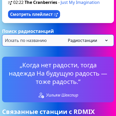
02:22
The Cranberries
-
Just My Imagination
Смотреть плейлист
Поиск радиостанций
„Когда нет радости, тогда
надежда На будущую радость —
тоже радость.“
Уильям Шекспир
Связанные станции с RDMIX