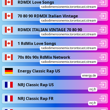
RDMIX Love Songs
radiodimensionemix.torontocast.stream
70 80 90 RDMIX Italian Vintage
radiodimensionemix.torontocast.stream
RDMIX ITALIAN VINTAGE 70 80 90
radiodimensionemix.torontocast.stream
1 RdMix Love Songs
radiodimensionemix.torontocast.stream
70s 80s 90s RdMix Network
radiodimensionemix.torontocast.stream
Energy Classic Rap US
energy.de
NRJ Classic Rap US
nrj.fr
NRJ Classic Rap FR
nrj.fr