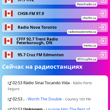
iheartradio.ca
CHSR-FM 97.9
chsrfm.ca
Radio Nova Toronto
radionovatoronto.ca
CFFF 92.7 Trent Radio
Peterborough, ON
trentu.ca
95.7 Cruz FM Edmonton
957cruzfm.ca
Сейчас на радиостанциях
02:53
Rádio Sinai Tocando Vida
- Rádio Porto
Seguro
02:53
.
-
Worth The Double
- Country 105 FM
02:53
Unknown
-
Lounge Hits The Best of