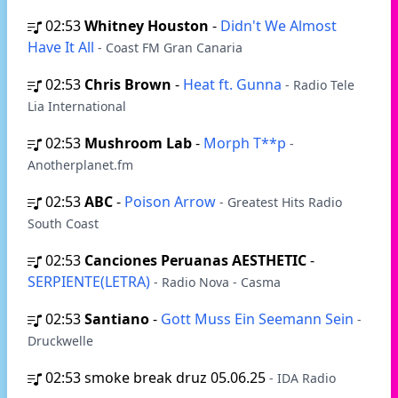
02:53
Whitney Houston
-
Didn't We Almost
Have It All
- Coast FM Gran Canaria
02:53
Chris Brown
-
Heat ft. Gunna
- Radio Tele
Lia International
02:53
Mushroom Lab
-
Morph T**p
-
Anotherplanet.fm
02:53
ABC
-
Poison Arrow
- Greatest Hits Radio
South Coast
02:53
Canciones Peruanas AESTHETIC
-
SERPIENTE(LETRA)
- Radio Nova - Casma
02:53
Santiano
-
Gott Muss Ein Seemann Sein
-
Druckwelle
02:53
smoke break druz 05.06.25
- IDA Radio