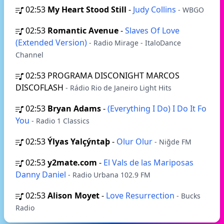
02:53
My Heart Stood Still
-
Judy Collins
- WBGO
02:53
Romantic Avenue
-
Slaves Of Love
(Extended Version)
- Radio Mirage - ItaloDance
Channel
02:53
PROGRAMA DISCONIGHT MARCOS
DISCOFLASH
- Rádio Rio de Janeiro Light Hits
02:53
Bryan Adams
-
(Everything I Do) I Do It Fo
You
- Radio 1 Classics
02:53
Ýlyas Yalçýntaþ
-
Olur Olur
- Niğde FM
02:53
y2mate.com
-
El Vals de las Mariposas
Danny Daniel
- Radio Urbana 102.9 FM
02:53
Alison Moyet
-
Love Resurrection
- Bucks
Radio