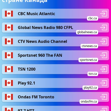
CBC Music Atlantic
cbc.ca
Global News Radio 980 CFPL
globalnews.ca
CTV News Audio Channel
ctvnews.ca
Sportsnet 960 The FAN
sportsnet.ca
TSN 1200
tsn.ca
Play 92.1
play92.ca
Ondas FM Toronto
ondasfm.ca
97.7 HTZ