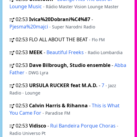
Lounge Music
- Rádio Master Vision Lounge Master
02:53
Ivica%20Dobrani%C4%87
-
Pjesma%20majci
- Super Narodni Radio
02:53
FLO ALL ABOUT THE BEAT
- Flo FM
02:53
MEEK
-
Beautiful Freeks
- Radio Lombardia
02:53
Dave Bilbrough, Studio ensemble
-
Abba
Father
- DWG Lyra
02:53
URSULA RUCKER feat M.A.D.
-
7
- Jazz
Radio - Lounge
02:53
Calvin Harris & Rihanna
-
This is What
You Came For
- Paradise FM
02:53
Vidisco
-
Rui Bandeira Porque Choras
-
Radio Universo Pt