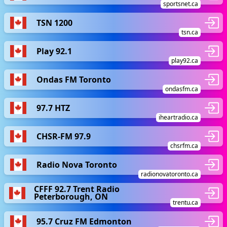
sportsnet.ca
TSN 1200
tsn.ca
Play 92.1
play92.ca
Ondas FM Toronto
ondasfm.ca
97.7 HTZ
iheartradio.ca
CHSR-FM 97.9
chsrfm.ca
Radio Nova Toronto
radionovatoronto.ca
CFFF 92.7 Trent Radio
Peterborough, ON
trentu.ca
95.7 Cruz FM Edmonton