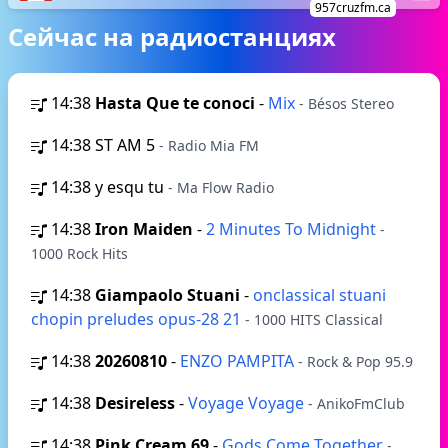
957cruzfm.ca
Сейчас на радиостанциях
14:38
Hasta Que te conoci
-
Mix
- Bésos Stereo
14:38
ST AM 5
- Radio Mia FM
14:38
y esqu tu
- Ma Flow Radio
14:38
Iron Maiden
-
2 Minutes To Midnight
-
1000 Rock Hits
14:38
Giampaolo Stuani
-
onclassical stuani
chopin preludes opus-28 21
- 1000 HITS Classical
14:38
20260810
-
ENZO PAMPITA
- Rock & Pop 95.9
14:38
Desireless
-
Voyage Voyage
- AnikoFmClub
14:38
Pink Cream 69
-
Gods Come Together
-