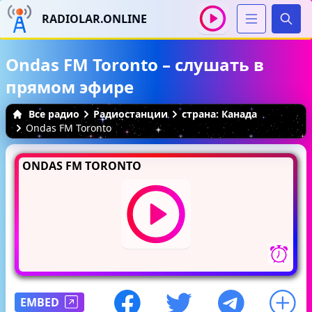
RADIOLAR.ONLINE
Иска
Ondas FM Toronto – слушать в
прямом эфире
Все радио
Радиостанции
страна: Канада
Ondas FM Toronto
ONDAS FM TORONTO
EMBED