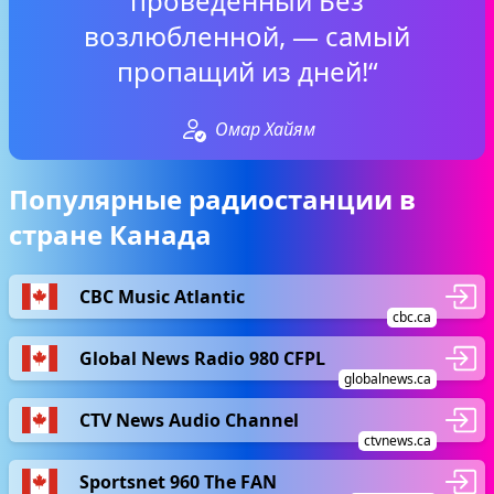
проведённый Без
возлюбленной, — самый
пропащий из дней!“
Омар Хайям
Популярные радиостанции в
стране Канада
CBC Music Atlantic
cbc.ca
Global News Radio 980 CFPL
globalnews.ca
CTV News Audio Channel
ctvnews.ca
Sportsnet 960 The FAN