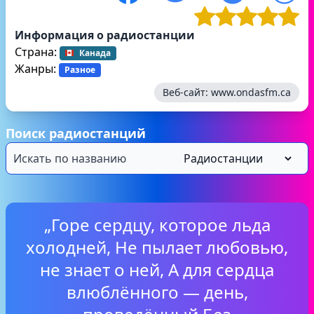
Информация о радиостанции
Страна:
Канада
Жанры:
Разное
Веб-сайт:
www.ondasfm.ca
Поиск радиостанций
„Горе сердцу, которое льда
холодней, Не пылает любовью,
не знает о ней, А для сердца
влюблённого — день,