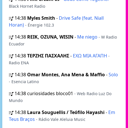
Black Hornet Radio
14:38
Myles Smith
-
Drive Safe (feat. Niall
Horan)
- Énergie 102.3
14:38
REIK, OZUNA, WISIN
-
Me niego
- W Radio
Ecuador
14:38
ΤΕΡΖΗΣ ΠΑΣΧΑΛΗΣ
-
ΕΧΩ ΜΙΑ ΑΓΑΠΗ
-
Radio ENA
14:38
Omar Montes, Ana Mena & Maffio
-
Solo
- Esencia Latino
14:38
curiosidades bloco01
- Web Radio Luz Do
Mundo
14:38
Laura Souguellis / Teófilo Hayashi
-
Em
Teus Braços
- Rádio Vale Aleluia Music