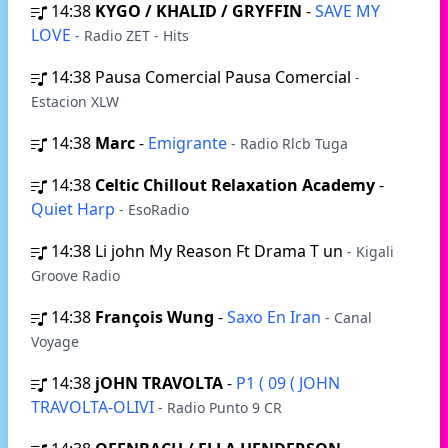
14:38
KYGO / KHALID / GRYFFIN
-
SAVE MY
LOVE
- Radio ZET - Hits
14:38
Pausa Comercial Pausa Comercial
-
Estacion XLW
14:38
Marc
-
Emigrante
- Radio Rlcb Tuga
14:38
Celtic Chillout Relaxation Academy
-
Quiet Harp
- EsoRadio
14:38
Li john My Reason Ft Drama T un
- Kigali
Groove Radio
14:38
François Wung
-
Saxo En Iran
- Canal
Voyage
14:38
jOHN TRAVOLTA
-
P1 ( 09 ( JOHN
TRAVOLTA-OLIVI
- Radio Punto 9 CR