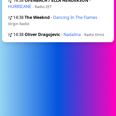
14:38
OFENBACH / ELLA HENDERSON
-
HURRICANE
- Radio ZET
14:38
The Weeknd
-
Dancing In The Flames
-
Virgin Radio
14:38
Oliver Dragojevic
-
Nadalina
- Radio Drnis