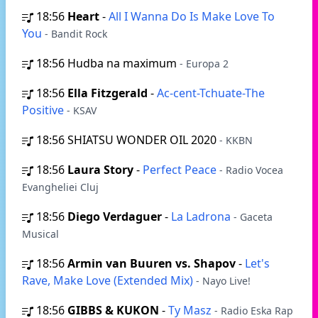
18:56
Heart
-
All I Wanna Do Is Make Love To
You
- Bandit Rock
18:56
Hudba na maximum
- Europa 2
18:56
Ella Fitzgerald
-
Ac-cent-Tchuate-The
Positive
- KSAV
18:56
SHIATSU WONDER OIL 2020
- KKBN
18:56
Laura Story
-
Perfect Peace
- Radio Vocea
Evangheliei Cluj
18:56
Diego Verdaguer
-
La Ladrona
- Gaceta
Musical
18:56
Armin van Buuren vs. Shapov
-
Let's
Rave, Make Love (Extended Mix)
- Nayo Live!
18:56
GIBBS & KUKON
-
Ty Masz
- Radio Eska Rap