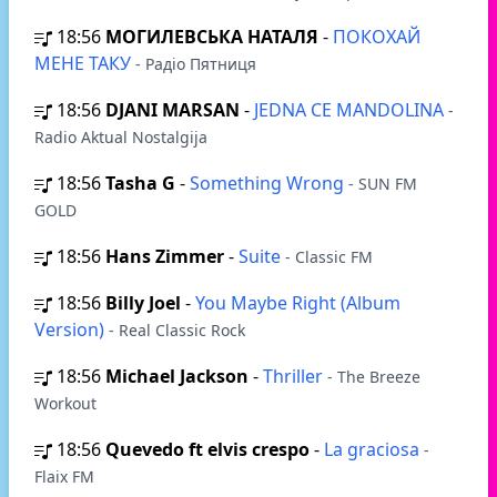
18:56
МОГИЛЕВСЬКА НАТАЛЯ
-
ПОКОХАЙ
МЕНЕ ТАКУ
- Радіо Пятниця
18:56
DJANI MARSAN
-
JEDNA CE MANDOLINA
-
Radio Aktual Nostalgija
18:56
Tasha G
-
Something Wrong
- SUN FM
GOLD
18:56
Hans Zimmer
-
Suite
- Classic FM
18:56
Billy Joel
-
You Maybe Right (Album
Version)
- Real Classic Rock
18:56
Michael Jackson
-
Thriller
- The Breeze
Workout
18:56
Quevedo ft elvis crespo
-
La graciosa
-
Flaix FM