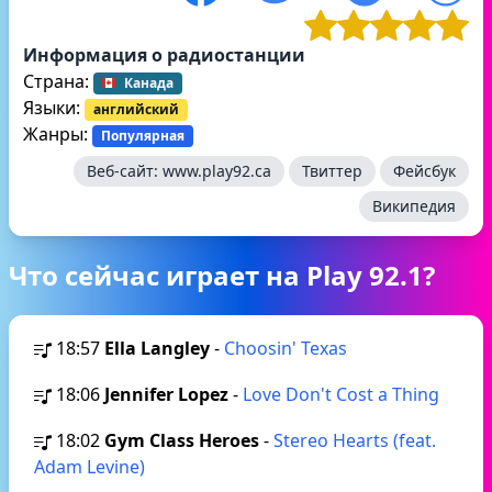
Информация о радиостанции
Страна:
Канада
Языки:
английский
Жанры:
Популярная
Веб-сайт:
www.play92.ca
Твиттер
Фейсбук
Википедия
Что сейчас играет на Play 92.1?
18:57
Ella Langley
-
Choosin' Texas
18:06
Jennifer Lopez
-
Love Don't Cost a Thing
18:02
Gym Class Heroes
-
Stereo Hearts (feat.
Adam Levine)