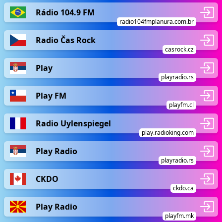
Rádio 104.9 FM
radio104fmplanura.com.br
Radio Čas Rock
casrock.cz
Play
playradio.rs
Play FM
playfm.cl
Radio Uylenspiegel
play.radioking.com
Play Radio
playradio.rs
CKDO
ckdo.ca
Play Radio
playfm.mk