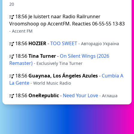
20
18:56
Je luistert naar Radio Railrunner
Vroomshoop op AccentFM. Reacties 06-55-55 13-83
- Accent FM
18:56
HOZIER
-
TOO SWEET
- Авторадіо Україна
18:56
Tina Turner
-
On Silent Wings (2026
Remaster)
- Exclusively Tina Turner
18:56
Guaynaa, Los Ángeles Azules
-
Cumbia A
La Gente
- World Music Radio
18:56
OneRepublic
-
Need Your Love
- Аглаша