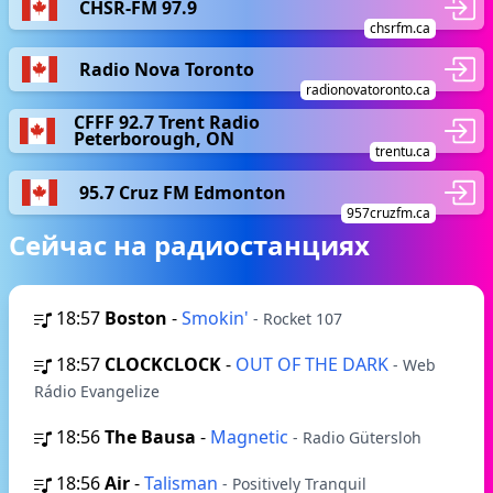
CHSR-FM 97.9
chsrfm.ca
Radio Nova Toronto
radionovatoronto.ca
CFFF 92.7 Trent Radio
Peterborough, ON
trentu.ca
95.7 Cruz FM Edmonton
957cruzfm.ca
Сейчас на радиостанциях
18:57
Boston
-
Smokin'
- Rocket 107
18:57
CLOCKCLOCK
-
OUT OF THE DARK
- Web
Rádio Evangelize
18:56
The Bausa
-
Magnetic
- Radio Gütersloh
18:56
Air
-
Talisman
- Positively Tranquil