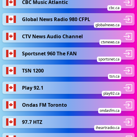
CBC Music Atlantic
cbc.ca
Global News Radio 980 CFPL
globalnews.ca
CTV News Audio Channel
ctvnews.ca
Sportsnet 960 The FAN
sportsnet.ca
TSN 1200
tsn.ca
Play 92.1
play92.ca
Ondas FM Toronto
ondasfm.ca
97.7 HTZ
iheartradio.ca