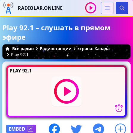
RADIOLAR.ONLINE
Иска
Play 92.1 – слушать в прямом
эфире
Все радио
Радиостанции
страна: Канада
Play 92.1
PLAY 92.1
EMBED