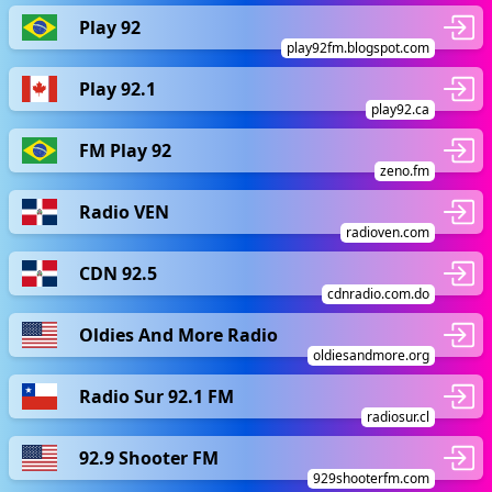
Play 92
play92fm.blogspot.com
Play 92.1
play92.ca
FM Play 92
zeno.fm
Radio VEN
radioven.com
CDN 92.5
cdnradio.com.do
Oldies And More Radio
oldiesandmore.org
Radio Sur 92.1 FM
radiosur.cl
92.9 Shooter FM
929shooterfm.com