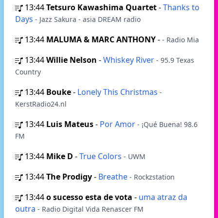
13:44
Tetsuro Kawashima Quartet
-
Thanks to
Days
- Jazz Sakura - asia DREAM radio
13:44
MALUMA & MARC ANTHONY
-
- Radio Mia
13:44
Willie Nelson
-
Whiskey River
- 95.9 Texas
Country
13:44
Bouke
-
Lonely This Christmas
-
KerstRadio24.nl
13:44
Luis Mateus
-
Por Amor
- ¡Qué Buena! 98.6
FM
13:44
Mike D
-
True Colors
- UWM
13:44
The Prodigy
-
Breathe
- Rockzstation
13:44
o sucesso esta de vota
-
uma atraz da
outra
- Radio Digital Vida Renascer FM