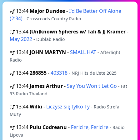
13:44
Major Dundee
-
I'd Be Better Off Alone
(2:34)
- Crossroads Country Radio
13:44
(Un)known Spheres w/ Tali & JJ Kramer
-
May 2022
- Dublab Radio
13:44
JOHN MARTYN
-
SMALL HAT
- Afterlight
Radio
13:44
286855
-
403318
- NRJ Hits de L'ete 2025
13:44
James Arthur
-
Say You Won t Let Go
- Fat
93 Radio Thailand
13:44
Wilki
-
Liczysz się tylko Ty
- Radio Strefa
Muzy
13:44
Puiu Codreanu
-
Fericire, Fericire
- Radio
Lipova