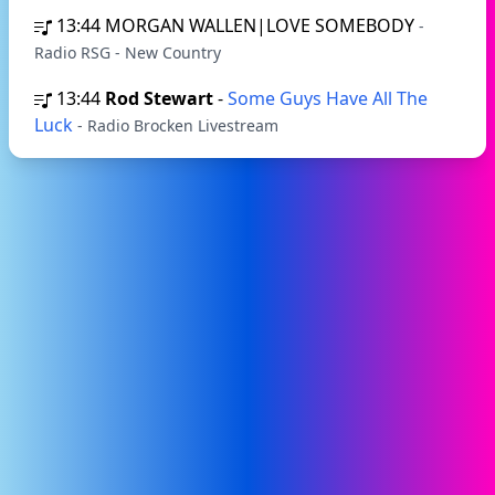
13:44
MORGAN WALLEN|LOVE SOMEBODY
-
Radio RSG - New Country
13:44
Rod Stewart
-
Some Guys Have All The
Luck
- Radio Brocken Livestream