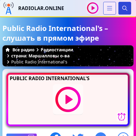
RADIOLAR.ONLINE
Иска
Public Radio International's –
слушать в прямом эфире
Все радио
Радиостанции
страна: Маршалловы о-ва
Public Radio International's
PUBLIC RADIO INTERNATIONAL'S