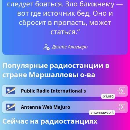
следует бояться. Зло ближнему —
вот где источник бед, Оно и
сбросит в пропасть, может
статься.“
Данте Алигьери
Популярные радиостанции в
стране Маршалловы о-ва
Public Radio International's
pri.org
Antenna Web Majuro
antennaweb.it
Сейчас на радиостанциях