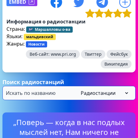
EMBED
Информация о радиостанции
Страна:
Маршалловы о-ва
Языки:
мальдивский
Жанры:
Новости
Веб-сайт:
www.pri.org
Твиттер
Фейсбук
Википедия
Поиск радиостанций
„Поверь — когда в нас подлых
мыслей нет, Нам ничего не