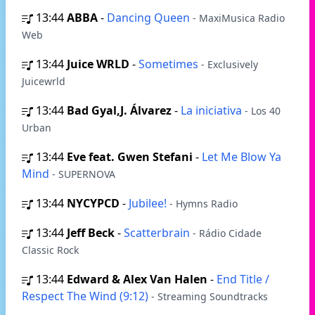
13:44
ABBA
-
Dancing Queen
- MaxiMusica Radio
Web
13:44
Juice WRLD
-
Sometimes
- Exclusively
Juicewrld
13:44
Bad Gyal,J. Álvarez
-
La iniciativa
- Los 40
Urban
13:44
Eve feat. Gwen Stefani
-
Let Me Blow Ya
Mind
- SUPERNOVA
13:44
NYCYPCD
-
Jubilee!
- Hymns Radio
13:44
Jeff Beck
-
Scatterbrain
- Rádio Cidade
Classic Rock
13:44
Edward & Alex Van Halen
-
End Title /
Respect The Wind (9:12)
- Streaming Soundtracks