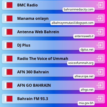
BMC Radio
bahrainmediacity.com
Manama onlayn
albahraynmutasil.blogspot.com
Antenna Web Bahrein
antennaweb.it
DJ Plus
djplus.net
Radio The Voice of Ummah
voiceofummah.org
AFN 360 Bahrain
afneurope.net
AFN GO BAHRAIN
afngo.net
Bahrain FM 93.3
mia.gov.bh