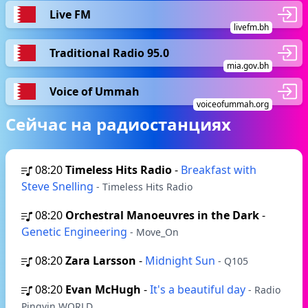
Live FM
livefm.bh
Traditional Radio 95.0
mia.gov.bh
Voice of Ummah
voiceofummah.org
Сейчас на радиостанциях
08:20
Timeless Hits Radio
-
Breakfast with
Steve Snelling
- Timeless Hits Radio
08:20
Orchestral Manoeuvres in the Dark
-
Genetic Engineering
- Move_On
08:20
Zara Larsson
-
Midnight Sun
- Q105
08:20
Evan McHugh
-
It's a beautiful day
- Radio
Pingvin WORLD