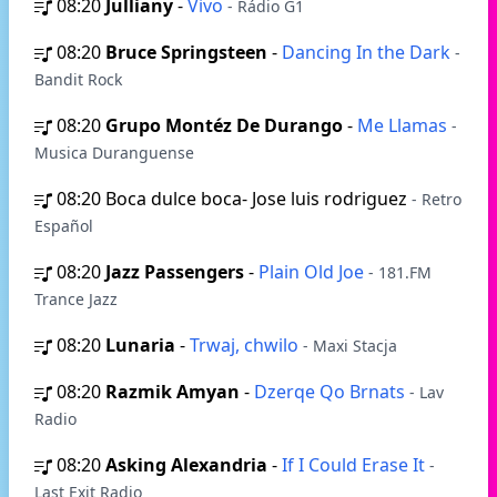
08:20
Julliany
-
Vivo
- Rádio G1
08:20
Bruce Springsteen
-
Dancing In the Dark
-
Bandit Rock
08:20
Grupo Montéz De Durango
-
Me Llamas
-
Musica Duranguense
08:20
Boca dulce boca- Jose luis rodriguez
- Retro
Español
08:20
Jazz Passengers
-
Plain Old Joe
- 181.FM
Trance Jazz
08:20
Lunaria
-
Trwaj, chwilo
- Maxi Stacja
08:20
Razmik Amyan
-
Dzerqe Qo Brnats
- Lav
Radio
08:20
Asking Alexandria
-
If I Could Erase It
-
Last Exit Radio