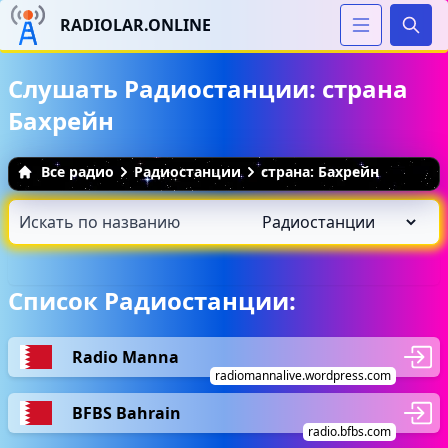
RADIOLAR.ONLINE
Иска
Слушать Радиостанции: страна
Бахрейн
Все радио
Радиостанции
страна: Бахрейн
Список Радиостанции:
Radio Manna
radiomannalive.wordpress.com
BFBS Bahrain
radio.bfbs.com