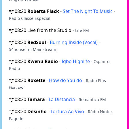
08:20
Roberta Flack
-
Set The Night To Music
-
Rádio Classe Especial
08:20
Live from the Studio
- Life FM
08:20
RedSoul
-
Burning Inside (Vocal)
-
54house.fm Mainstream
08:20
Kwenu Radio
-
Igbo Highlife
- Oganiru
Radio
08:20
Roxette
-
How do You do
- Radio Plus
Gorzow
08:20
Tamara
-
La Distancia
- Romantica FM
08:20
Dilsinho
-
Tortura Ao Vivo
- Rádio Ninter
Pagode