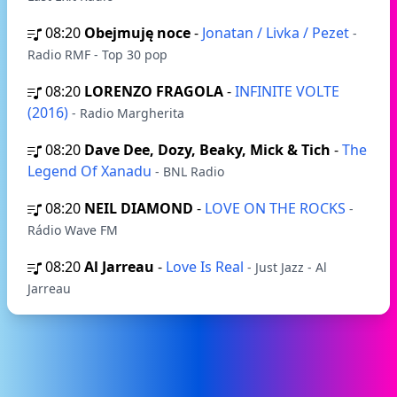
08:20
Obejmuję noce
-
Jonatan / Livka / Pezet
-
Radio RMF - Top 30 pop
08:20
LORENZO FRAGOLA
-
INFINITE VOLTE
(2016)
- Radio Margherita
08:20
Dave Dee, Dozy, Beaky, Mick & Tich
-
The
Legend Of Xanadu
- BNL Radio
08:20
NEIL DIAMOND
-
LOVE ON THE ROCKS
-
Rádio Wave FM
08:20
Al Jarreau
-
Love Is Real
- Just Jazz - Al
Jarreau