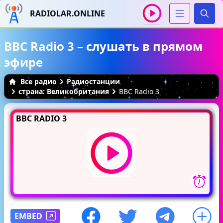
RADIOLAR.ONLINE
Иска
BBC Radio 3 – слушать в прямом
эфире
Все радио
Радиостанции
страна: Великобритания
BBC Radio 3
BBC RADIO 3
EMBED