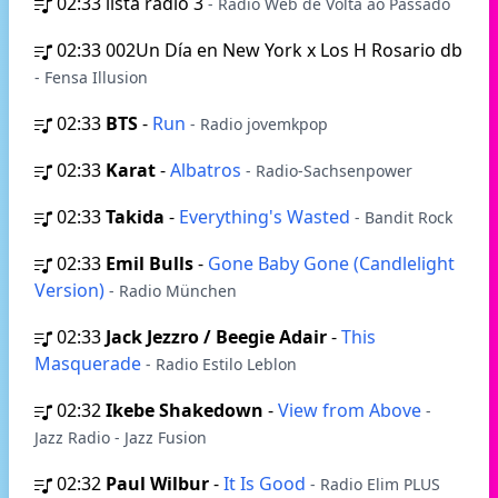
02:33
lista radio 3
- Radio Web de Volta ao Passado
02:33
002Un Día en New York x Los H Rosario db
- Fensa Illusion
02:33
BTS
-
Run
- Radio jovemkpop
02:33
Karat
-
Albatros
- Radio-Sachsenpower
02:33
Takida
-
Everything's Wasted
- Bandit Rock
02:33
Emil Bulls
-
Gone Baby Gone (Candlelight
Version)
- Radio München
02:33
Jack Jezzro / Beegie Adair
-
This
Masquerade
- Radio Estilo Leblon
02:32
Ikebe Shakedown
-
View from Above
-
Jazz Radio - Jazz Fusion
02:32
Paul Wilbur
-
It Is Good
- Radio Elim PLUS