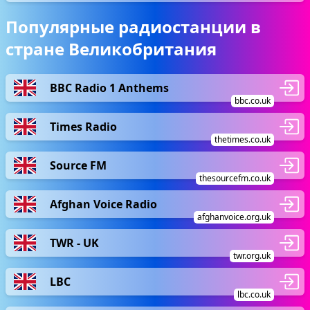
Популярные радиостанции в
стране Великобритания
BBC Radio 1 Anthems
bbc.co.uk
Times Radio
thetimes.co.uk
Source FM
thesourcefm.co.uk
Afghan Voice Radio
afghanvoice.org.uk
TWR - UK
twr.org.uk
LBC
lbc.co.uk