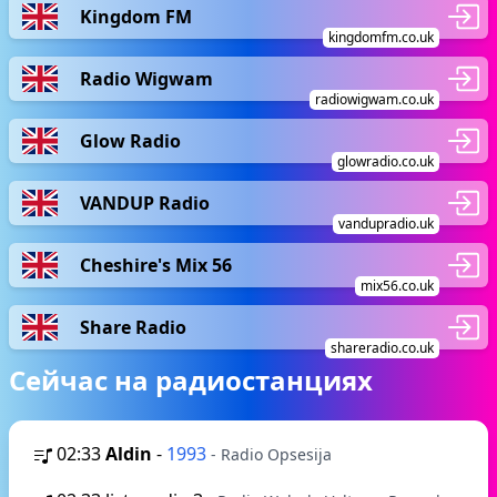
Kingdom FM
kingdomfm.co.uk
Radio Wigwam
radiowigwam.co.uk
Glow Radio
glowradio.co.uk
VANDUP Radio
vandupradio.uk
Cheshire's Mix 56
mix56.co.uk
Share Radio
shareradio.co.uk
Сейчас на радиостанциях
02:33
Aldin
-
1993
- Radio Opsesija