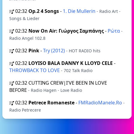
02:32
Op.2 4 Songs
-
1. Die Mullerin
- Radio Art -
Songs & Lieder
02:32
Now On Air: Γιώργος Σαμπάνης
-
Ρώτα
-
Radio Angel 102.8
02:32
Pink
-
Try (2012)
- HOT RADIO hits
02:32
LOYISO BALA DANNY K LLOYD CELE
-
THROWBACK TO LOVE
- 702 Talk Radio
02:32
CUTTING CREW|I'VE BEEN IN LOVE
BEFORE
- Radio Hagen - Love Radio
02:32
Petrece Romaneste
-
FMRadioManele.Ro
-
Radio Petrecere