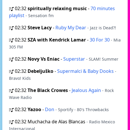
02:32
spiritually relaxing music
-
70 minutes
playlist
- Sensation fm
02:32
Steve Lacy
-
Ruby My Dear
- Jazz is Dead?!
02:32
SZA with Kendrick Lamar
-
30 For 30
- Mia
305 FM
02:32
Novy Vs Eniac
-
Superstar
- SLAM! Summer
02:32
Debeljuško
-
Supermalci & Baby Dooks
-
Bravo! Kids
02:32
The Black Crowes
-
Jealous Again
- Rock
Wave Radio
02:32
Yazoo
-
Don
- Sportify - 80's Throwbacks
02:32
Muchacha de Alas Blancas
- Radio Mexico
Internacional