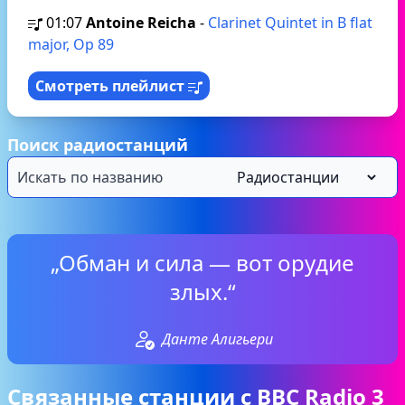
01:07
Antoine Reicha
-
Clarinet Quintet in B flat
major, Op 89
Смотреть плейлист
Поиск радиостанций
„Обман и сила — вот орудие
злых.“
Данте Алигьери
Связанные станции с BBC Radio 3