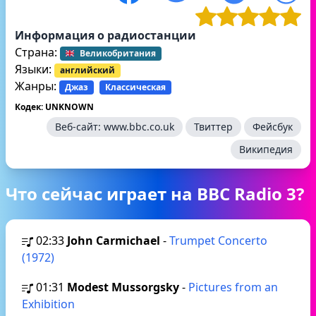
Информация о радиостанции
Страна:
Великобритания
Языки:
английский
Жанры:
Джаз
Классическая
Кодек: UNKNOWN
Веб-сайт:
www.bbc.co.uk
Твиттер
Фейсбук
Википедия
Что сейчас играет на BBC Radio 3?
02:33
John Carmichael
-
Trumpet Concerto
(1972)
01:31
Modest Mussorgsky
-
Pictures from an
Exhibition