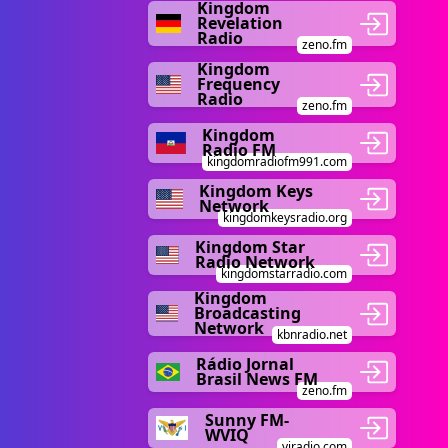
Kingdom
Revelation
Radio
zeno.fm
Kingdom
Frequency
Radio
zeno.fm
Kingdom
Radio FM
kingdomradiofm991.com
Kingdom Keys
Network
kingdomkeysradio.org
Kingdom Star
Radio Network
kingdomstarradio.com
Kingdom
Broadcasting
Network
kbnradio.net
Rádio Jornal
Brasil News FM
zeno.fm
Sunny FM-
WVIQ
viradio.com