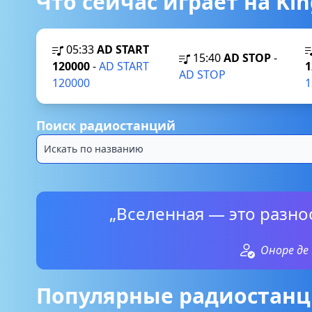
Что сейчас играет на Ki
05:33
AD START
15:40
AD STOP
-
120000
-
AD START
1
AD STOP
120000
1
Поиск радиостанций
„Вселенная — это разно
Оноре де
Популярные радиостанц