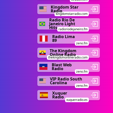
Kingdom Star
Radio
kingdomstarradio.com
Radio Rio De
Janeiro Light
Hits
radioriodejaneiro.fm
Radio Lima
89
zeno.fm
The Kingdom
Online Radio
thekingdomonlineradio.com
Blast Web
Radio
zeno.fm
VIP Radio South
Carolina
zeno.fm
Xuquer
Radio
xuquerradio.es