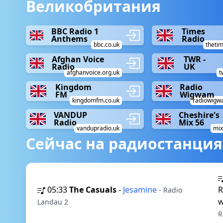
Великобритания
BBC Radio 1
Times
Anthems
Radio
bbc.co.uk
thetim
Afghan Voice
TWR -
Radio
UK
afghanvoice.org.uk
t
Kingdom
Radio
FM
Wigwam
kingdomfm.co.uk
radiowigw
VANDUP
Cheshire's
Radio
Mix 56
vandupradio.uk
mix
Сейчас на радиостанция
05:33
The Casuals
-
Jesamine
R
- Radio
w
Landau 2
R