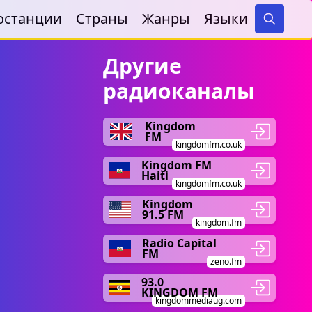
останции
Страны
Жанры
Языки
Search
Другие
радиоканалы
Kingdom
FM
kingdomfm.co.uk
Kingdom FM
Haiti
kingdomfm.co.uk
Kingdom
91.5 FM
kingdom.fm
Radio Capital
FM
zeno.fm
93.0
KINGDOM FM
kingdommediaug.com