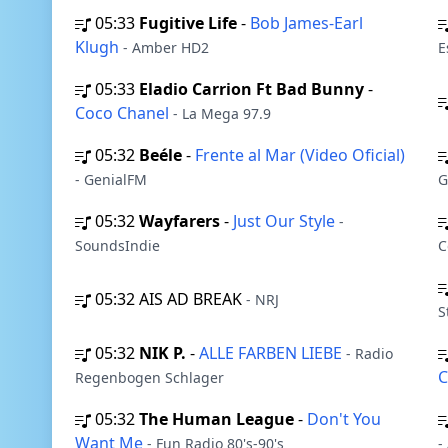
05:33
Fugitive Life
-
Bob James-Earl
Klugh
- Amber HD2
E
05:33
Eladio Carrion Ft Bad Bunny
-
Coco Chanel
- La Mega 97.9
05:32
Beéle
-
Frente al Mar (Video Oficial)
- GenialFM
G
05:32
Wayfarers
-
Just Our Style
-
SoundsIndie
C
05:32
AIS AD BREAK
- NRJ
S
05:32
NIK P.
-
ALLE FARBEN LIEBE
- Radio
C
Regenbogen Schlager
05:32
The Human League
-
Don't You
Want Me
- Fun Radio 80's-90's
-