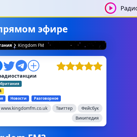
Ради
 прямом эфире
тания
Kingdom FM
радиостанции
обритания
й
ая
Новости
Разговорное
:
www.kingdomfm.co.uk
Твиттер
Фейсбук
Википедия