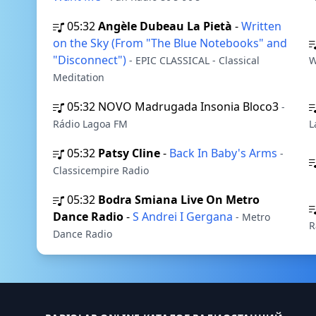
05:32
Angèle Dubeau La Pietà
-
Written
on the Sky (From "The Blue Notebooks" and
"Disconnect")
- EPIC CLASSICAL - Classical
W
Meditation
05:32
NOVO Madrugada Insonia Bloco3
-
Rádio Lagoa FM
L
05:32
Patsy Cline
-
Back In Baby's Arms
-
Classicempire Radio
05:32
Bodra Smiana Live On Metro
Dance Radio
-
S Andrei I Gergana
- Metro
R
Dance Radio