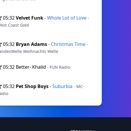
05:32
Velvet Funk
-
Whole Lot of Love
-
est Coast Gold
05:32
Bryan Adams
-
Christmas Time
-
andesWelle Weihnachts Welle
05:32
Better- Khalid
- FUN Radio
05:32
Pet Shop Boys
-
Suburbia
- MC-
adio