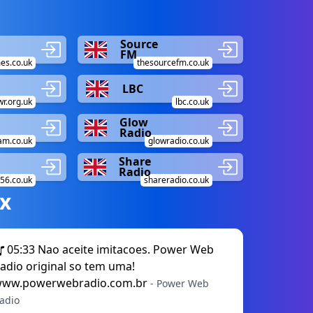
Source
FM
es.co.uk
thesourcefm.co.uk
LBC
wr.org.uk
lbc.co.uk
Glow
Radio
am.co.uk
glowradio.co.uk
Share
Radio
56.co.uk
shareradio.co.uk
х
05:33
Nao aceite imitacoes. Power Web
adio original so tem uma!
ww.powerwebradio.com.br
- Power Web
adio