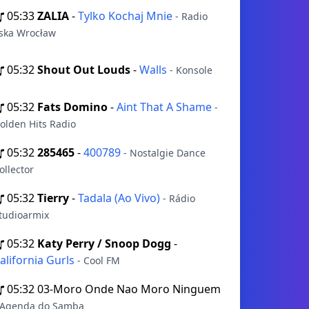
05:33
ZALIA
-
Tylko Kochaj Mnie
- Radio
ska Wrocław
05:32
Shout Out Louds
-
Walls
- Konsole
05:32
Fats Domino
-
Aint That A Shame
-
olden Hits Radio
05:32
285465
-
400789
- Nostalgie Dance
ollector
05:32
Tierry
-
Tadala (Ao Vivo)
- Rádio
tudioarmix
05:32
Katy Perry / Snoop Dogg
-
alifornia Gurls
- Cool FM
05:32
03-Moro Onde Nao Moro Ninguem
 Agenda do Samba