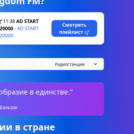
ngdom FM?
11:38
AD START
Смотреть
20000
-
AD START
плейлист
20000
образие в единстве.“
 Бальзак
ии в стране