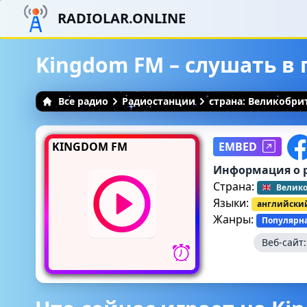
RADIOLAR.ONLINE
Kingdom FM – слушать в
Все радио
Радиостанции
страна: Великобри
KINGDOM FM
EMBED
Информация о 
Страна:
Велик
Языки:
английски
Жанры:
Популярн
Веб-сайт