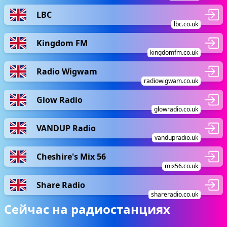
LBC
lbc.co.uk
Kingdom FM
kingdomfm.co.uk
Radio Wigwam
radiowigwam.co.uk
Glow Radio
glowradio.co.uk
VANDUP Radio
vandupradio.uk
Cheshire's Mix 56
mix56.co.uk
Share Radio
shareradio.co.uk
Сейчас на радиостанциях