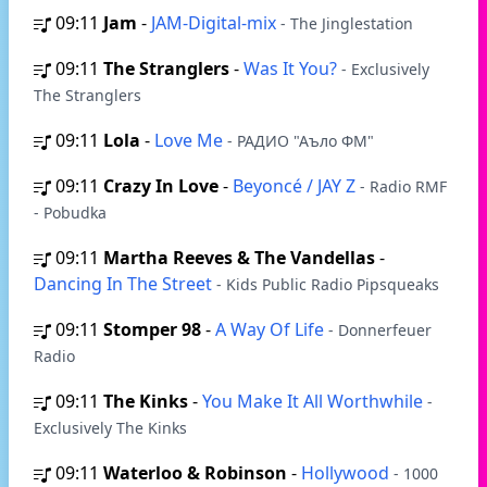
09:11
Jam
-
JAM-Digital-mix
- The Jinglestation
09:11
The Stranglers
-
Was It You?
- Exclusively
The Stranglers
09:11
Lola
-
Love Me
- РАДИО "Аъло ФМ"
09:11
Crazy In Love
-
Beyoncé / JAY Z
- Radio RMF
- Pobudka
09:11
Martha Reeves & The Vandellas
-
Dancing In The Street
- Kids Public Radio Pipsqueaks
09:11
Stomper 98
-
A Way Of Life
- Donnerfeuer
Radio
09:11
The Kinks
-
You Make It All Worthwhile
-
Exclusively The Kinks
09:11
Waterloo & Robinson
-
Hollywood
- 1000