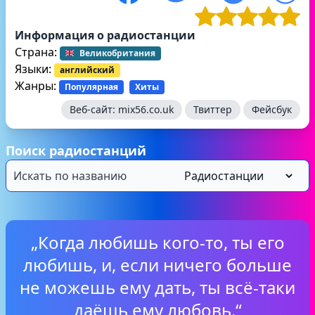
Информация о радиостанции
Страна:
Великобритания
Языки:
английский
Жанры:
Популярная
Хиты
Веб-сайт:
mix56.co.uk
Твиттер
Фейсбук
Поиск радиостанций
„Когда любишь кого-то, ты его
любишь, и, если ничего больше
не можешь ему дать, ты всё-таки
даёшь ему любовь.“