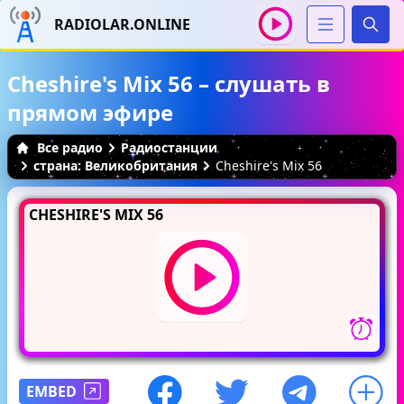
RADIOLAR.ONLINE
Иска
Cheshire's Mix 56 – слушать в
прямом эфире
Все радио
Радиостанции
страна: Великобритания
Cheshire's Mix 56
CHESHIRE'S MIX 56
EMBED