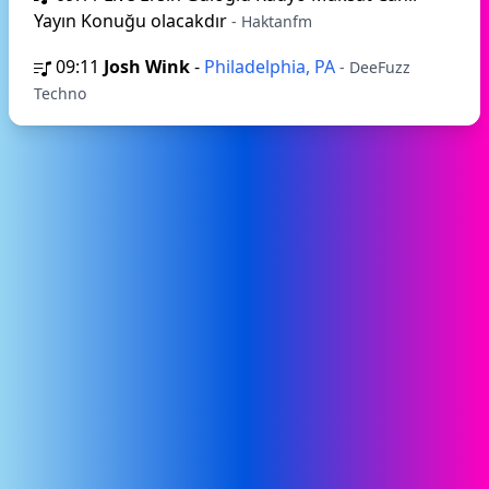
Yayın Konuğu olacakdır
- Haktanfm
09:11
Josh Wink
-
Philadelphia, PA
- DeeFuzz
Techno