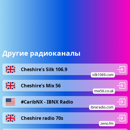
Другие радиоканалы
Cheshire's Silk 106.9
silk1069.com
Cheshire's Mix 56
mix56.co.uk
#CaribNX - IBNX Radio
ibnxradio.com
Сheshire radio 70s
zeno.fm