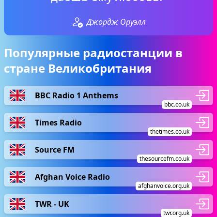
Джордж Оруэлл
Популярные радиостанции в
стране Великобритания
BBC Radio 1 Anthems
bbc.co.uk
Times Radio
thetimes.co.uk
Source FM
thesourcefm.co.uk
Afghan Voice Radio
afghanvoice.org.uk
TWR - UK
twr.org.uk