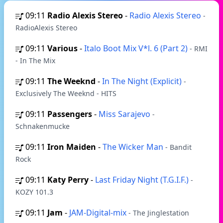
09:11
Radio Alexis Stereo
-
Radio Alexis Stereo
-
RadioAlexis Stereo
09:11
Various
-
Italo Boot Mix V*l. 6 (Part 2)
- RMI
- In The Mix
09:11
The Weeknd
-
In The Night (Explicit)
-
Exclusively The Weeknd - HITS
09:11
Passengers
-
Miss Sarajevo
-
Schnakenmucke
09:11
Iron Maiden
-
The Wicker Man
- Bandit
Rock
09:11
Katy Perry
-
Last Friday Night (T.G.I.F.)
-
KOZY 101.3
09:11
Jam
-
JAM-Digital-mix
- The Jinglestation