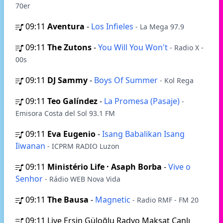
70er
09:11
Aventura
-
Los Infieles
- La Mega 97.9
09:11
The Zutons
-
You Will You Won't
- Radio X -
00s
09:11
DJ Sammy
-
Boys Of Summer
- Kol Rega
09:11
Teo Galíndez
-
La Promesa (Pasaje)
-
Emisora Costa del Sol 93.1 FM
09:11
Eva Eugenio
-
Isang Babalikan Isang
Iiwanan
- ICPRM RADIO Luzon
09:11
Ministério Life · Asaph Borba
-
Vive o
Senhor
- Rádio WEB Nova Vida
09:11
The Bausa
-
Magnetic
- Radio RMF - FM 20
09:11
Live Ersin Güloğlu Radyo Maksat Canlı