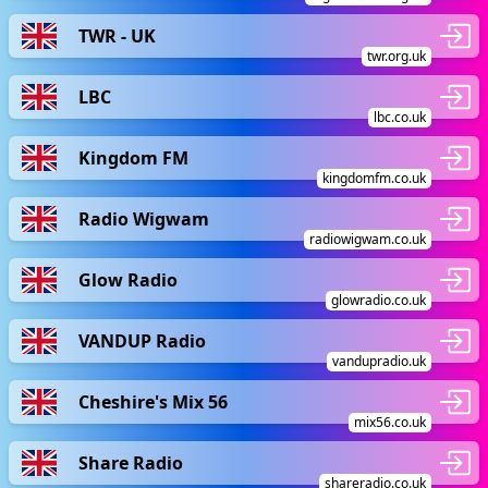
TWR - UK
twr.org.uk
LBC
lbc.co.uk
Kingdom FM
kingdomfm.co.uk
Radio Wigwam
radiowigwam.co.uk
Glow Radio
glowradio.co.uk
VANDUP Radio
vandupradio.uk
Cheshire's Mix 56
mix56.co.uk
Share Radio
shareradio.co.uk