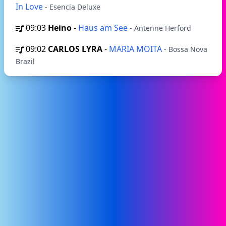
In Love
- Esencia Deluxe
09:03
Heino
-
Haus am See
- Antenne Herford
09:02
CARLOS LYRA
-
MARIA MOITA
- Bossa Nova
Brazil