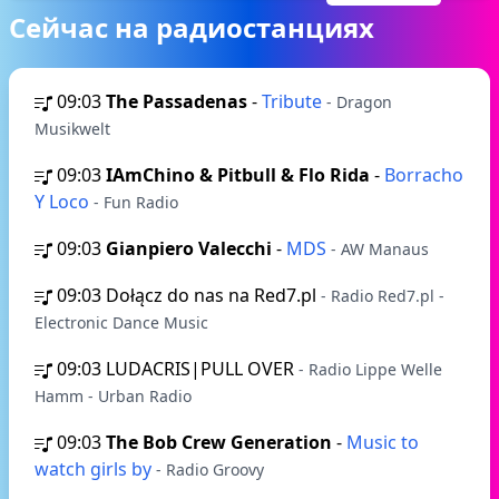
Сейчас на радиостанциях
09:03
The Passadenas
-
Tribute
- Dragon
Musikwelt
09:03
IAmChino & Pitbull & Flo Rida
-
Borracho
Y Loco
- Fun Radio
09:03
Gianpiero Valecchi
-
MDS
- AW Manaus
09:03
Dołącz do nas na Red7.pl
- Radio Red7.pl -
Electronic Dance Music
09:03
LUDACRIS|PULL OVER
- Radio Lippe Welle
Hamm - Urban Radio
09:03
The Bob Crew Generation
-
Music to
watch girls by
- Radio Groovy