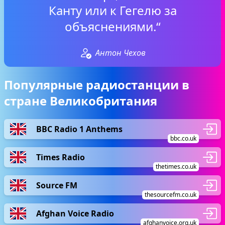
Канту или к Гегелю за
объяснениями.“
Антон Чехов
Популярные радиостанции в
стране Великобритания
BBC Radio 1 Anthems
bbc.co.uk
Times Radio
thetimes.co.uk
Source FM
thesourcefm.co.uk
Afghan Voice Radio
afghanvoice.org.uk