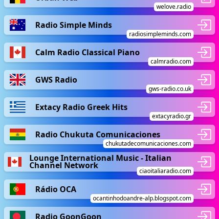
welove.radio
Radio Simple Minds
radiosimpleminds.com
Calm Radio Classical Piano
calmradio.com
GWS Radio
gws-radio.co.uk
Extacy Radio Greek Hits
extacyradio.gr
Radio Chukuta Comunicaciones
chukutadecomunicaciones.com
Lounge International Music - Italian
Channel Network
ciaoitaliaradio.com
Rádio OCA
ocantinhodoandre-alp.blogspot.com
Radio GoonGoon