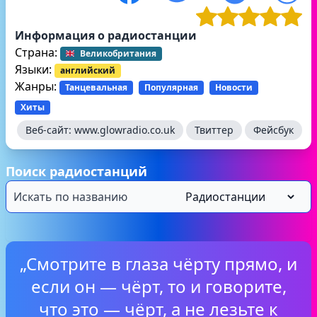
Информация о радиостанции
Страна:
Великобритания
Языки:
английский
Жанры:
Танцевальная
Популярная
Новости
Хиты
Веб-сайт:
www.glowradio.co.uk
Твиттер
Фейсбук
Поиск радиостанций
„Смотрите в глаза чёрту прямо, и
если он — чёрт, то и говорите,
что это — чёрт, а не лезьте к