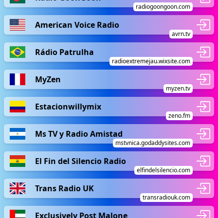
radiogoongoon.com
American Voice Radio
avrn.tv
Rádio Patrulha
radioextremejau.wixsite.com
MyZen
myzen.tv
Estacionwillymix
zeno.fm
Ms TV y Radio Amistad
mstvnica.godaddysites.com
El Fin del Silencio Radio
elfindelsilencio.com
Trans Radio UK
transradiouk.com
Exclusively Post Malone