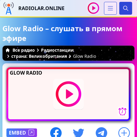
RADIOLAR.ONLINE
Иска
Glow Radio – слушать в прямом
эфире
Все радио
Радиостанции
страна: Великобритания
Glow Radio
GLOW RADIO
EMBED