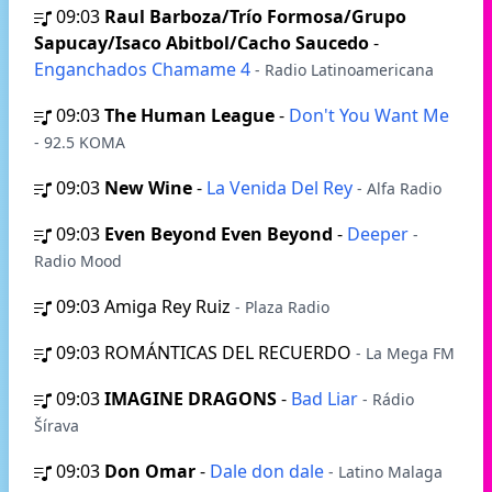
09:03
Raul Barboza/Trío Formosa/Grupo
Sapucay/Isaco Abitbol/Cacho Saucedo
-
Enganchados Chamame 4
- Radio Latinoamericana
09:03
The Human League
-
Don't You Want Me
- 92.5 KOMA
09:03
New Wine
-
La Venida Del Rey
- Alfa Radio
09:03
Even Beyond Even Beyond
-
Deeper
-
Radio Mood
09:03
Amiga Rey Ruiz
- Plaza Radio
09:03
ROMÁNTICAS DEL RECUERDO
- La Mega FM
09:03
IMAGINE DRAGONS
-
Bad Liar
- Rádio
Šírava
09:03
Don Omar
-
Dale don dale
- Latino Malaga