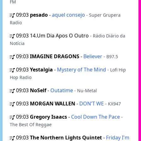
FM
09:03
pesado
-
aquel consejo
- Super Grupera
Radio
09:03
14.Um Dia Apos O Outro
- Rádio Diário da
Notícia
09:03
IMAGINE DRAGONS
-
Believer
- B97.5
09:03
Yestalgia
-
Mystery of The Mind
- Lofi Hip
Hop Radio
09:03
NoSelf
-
Outatime
- Nu-Metal
09:03
MORGAN WALLEN
-
DON'T WE
- KX947
09:03
Gregory Isaacs
-
Cool Down The Pace
-
The Best Of Reggae
09:03
The Northern Lights Quintet
-
Friday I'm