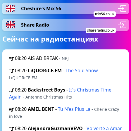
Cheshire's Mix 56
mix56.co.uk
Share Radio
shareradio.co.uk
Сейчас на радиостанциях
08:20
AIS AD BREAK
- NRJ
08:20
LiQUORiCE.FM
-
The Soul Show
-
LiQUORiCE.FM
08:20
Backstreet Boys
-
It's Christmas Time
Again
- Antenne Christmas Hits
08:20
AMEL BENT
-
Tu N'es Plus La
- Cherie Сrazy
in love
08:20
AlejandraGuzmanVEVO
-
Volverte a Amar