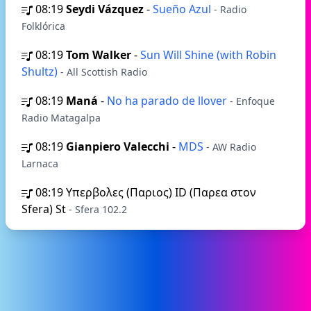
08:19
Seydi Vázquez
-
Sueño Azul
- Radio
Folklórica
08:19
Tom Walker
-
Sun Will Shine (with Robin
Shultz)
- All Scottish Radio
08:19
Maná
-
No ha parado de llover
- Enfoque
Radio Matagalpa
08:19
Gianpiero Valecchi
-
MDS
- AW Radio
Larnaca
08:19
Υπερβολες (Παριος) ID (Παρεα στον
Sfera) St
- Sfera 102.2