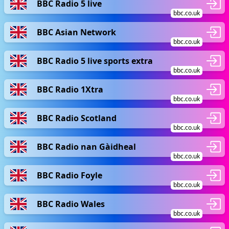
BBC Radio 5 live
bbc.co.uk
BBC Asian Network
bbc.co.uk
BBC Radio 5 live sports extra
bbc.co.uk
BBC Radio 1Xtra
bbc.co.uk
BBC Radio Scotland
bbc.co.uk
BBC Radio nan Gàidheal
bbc.co.uk
BBC Radio Foyle
bbc.co.uk
BBC Radio Wales
bbc.co.uk