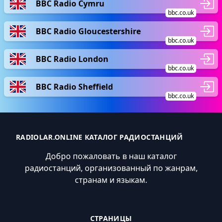
BBC Radio Cymru
bbc.co.uk
BBC Radio Gloucestershire
bbc.co.uk
BBC Radio London
bbc.co.uk
BBC Radio Sheffield
bbc.co.uk
RADIOLAR.ONLINE КАТАЛОГ РАДИОСТАНЦИЙ
Добро пожаловать в наш каталог
радиостанций, организованный по жанрам,
странам и языкам.
СТРАНИЦЫ