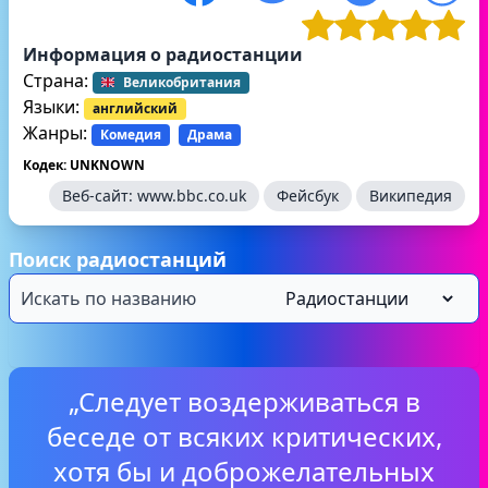
Информация о радиостанции
Страна:
Великобритания
Языки:
английский
Жанры:
Комедия
Драма
Кодек: UNKNOWN
Веб-сайт:
www.bbc.co.uk
Фейсбук
Википедия
Поиск радиостанций
„Следует воздерживаться в
беседе от всяких критических,
хотя бы и доброжелательных