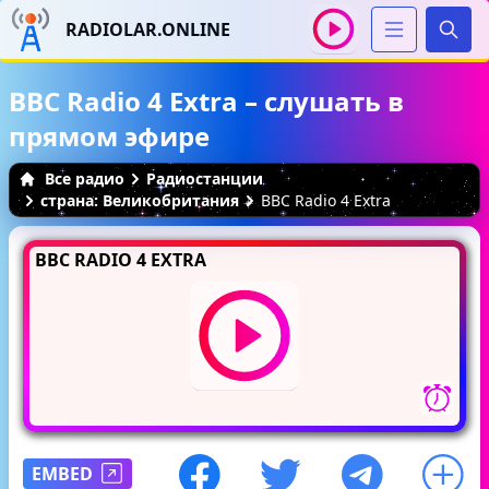
RADIOLAR.ONLINE
Иска
BBC Radio 4 Extra – слушать в
прямом эфире
Все радио
Радиостанции
страна: Великобритания
BBC Radio 4 Extra
BBC RADIO 4 EXTRA
EMBED