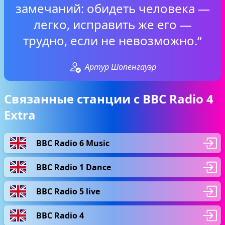
замечаний: обидеть человека —
легко, исправить же его —
трудно, если не невозможно.“
Артур Шопенгауэр
Связанные станции с BBC Radio 4
Extra
BBC Radio 6 Music
BBC Radio 1 Dance
BBC Radio 5 live
BBC Radio 4