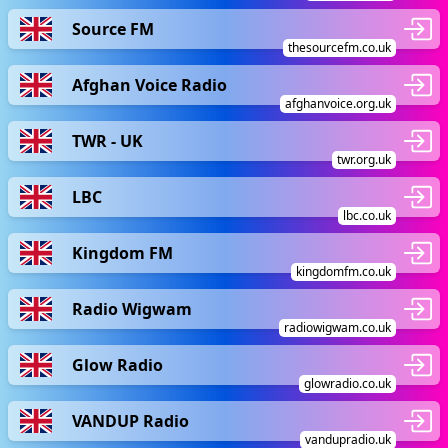
Source FM
thesourcefm.co.uk
Afghan Voice Radio
afghanvoice.org.uk
TWR - UK
twr.org.uk
LBC
lbc.co.uk
Kingdom FM
kingdomfm.co.uk
Radio Wigwam
radiowigwam.co.uk
Glow Radio
glowradio.co.uk
VANDUP Radio
vandupradio.uk