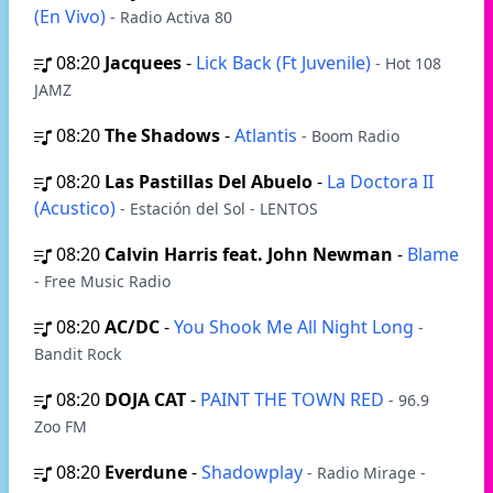
(En Vivo)
- Radio Activa 80
08:20
Jacquees
-
Lick Back (Ft Juvenile)
- Hot 108
JAMZ
08:20
The Shadows
-
Atlantis
- Boom Radio
08:20
Las Pastillas Del Abuelo
-
La Doctora II
(Acustico)
- Estación del Sol - LENTOS
08:20
Calvin Harris feat. John Newman
-
Blame
- Free Music Radio
08:20
AC/DC
-
You Shook Me All Night Long
-
Bandit Rock
08:20
DOJA CAT
-
PAINT THE TOWN RED
- 96.9
Zoo FM
08:20
Everdune
-
Shadowplay
- Radio Mirage -