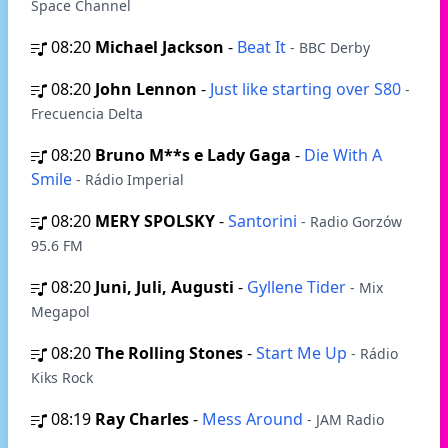
Space Channel
08:20
Michael Jackson
-
Beat It
- BBC Derby
08:20
John Lennon
-
Just like starting over S80
-
Frecuencia Delta
08:20
Bruno M**s e Lady Gaga
-
Die With A
Smile
- Rádio Imperial
08:20
MERY SPOLSKY
-
Santorini
- Radio Gorzów
95.6 FM
08:20
Juni, Juli, Augusti
-
Gyllene Tider
- Mix
Megapol
08:20
The Rolling Stones
-
Start Me Up
- Rádio
Kiks Rock
08:19
Ray Charles
-
Mess Around
- JAM Radio