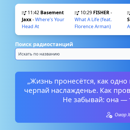
11:42
Basement
10:29
FISHER
-
Jaxx
-
Where's Your
What A Life (feat.
S
Head At
Florence Arman)
A
Поиск радиостанций
„Жизнь пронесётся, как одно 
черпай наслажденье. Как пров
Не забывай: она — 
Омар 