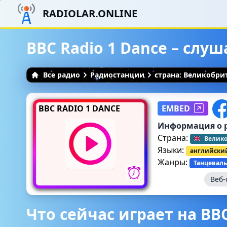
RADIOLAR.ONLINE
BBC Radio 1 Dance – слу
Все радио
Радиостанции
страна: Великобри
BBC RADIO 1 DANCE
EMBED
Информация о 
Страна:
Велик
Языки:
английски
Жанры:
Танцеваль
Веб-
Что сейчас играет на BBC