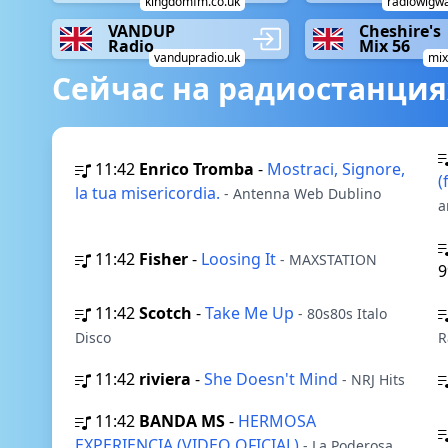
kingdomfm.co.uk
radiowigw
VANDUP
Cheshire's
Radio
Mix 56
vandupradio.uk
mix
Сейчас на радиостанция
11:42
Enrico Tromba
-
Mostraci, Signore,
(
la tua misericordia.
- Antenna Web Dublino
a
11:42
Fisher
-
Loosing It
- MAXSTATION
9
11:42
Scotch
-
Take Me Up
- 80s80s Italo
Disco
R
11:42
riviera
-
She Doesn't Mind
- NRJ Hits
11:42
BANDA MS
-
HERMOSA
EXPERIENCIA (VIDEO OFICIAL)
- La Poderosa