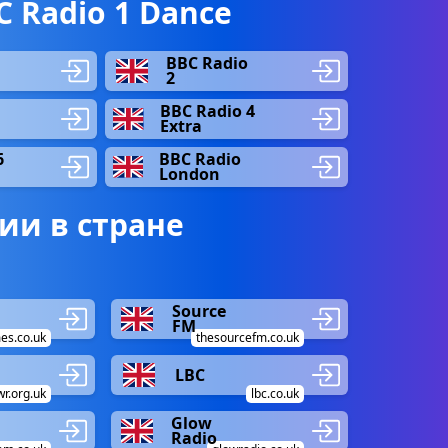
 Radio 1 Dance
BBC Radio
2
BBC Radio 4
Extra
6
BBC Radio
London
ии в стране
Source
FM
es.co.uk
thesourcefm.co.uk
LBC
wr.org.uk
lbc.co.uk
Glow
Radio