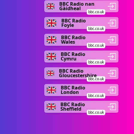
BBC Radio nan
Gàidheal
bbc.co.uk
BBC Radio
Foyle
bbc.co.uk
BBC Radio
Wales
bbc.co.uk
BBC Radio
Cymru
bbc.co.uk
BBC Radio
Gloucestershire
bbc.co.uk
BBC Radio
London
bbc.co.uk
BBC Radio
Sheffield
bbc.co.uk