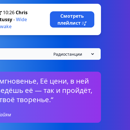
10:26
Chris
Смотреть
tussy
-
Wide
плейлист
wake
мгновенье, Её цени, в ней
едёшь её — так и пройдёт,
твоё творенье.“
Хайям