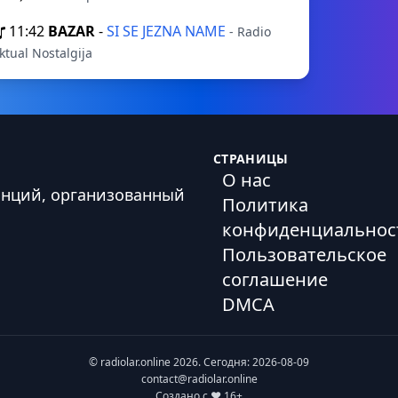
11:42
BAZAR
-
SI SE JEZNA NAME
- Radio
ktual Nostalgija
СТРАНИЦЫ
О нас
анций, организованный
Политика
конфиденциальнос
Пользовательское
соглашение
DMCA
© radiolar.online 2026. Сегодня: 2026-08-09
contact@radiolar.online
Создано с ❤️ 16+