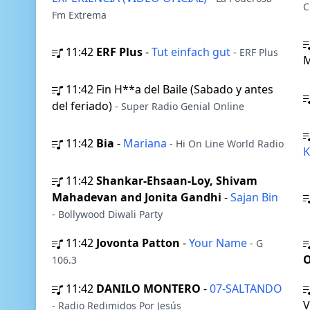
C
Fm Extrema
11:42
ERF Plus
-
Tut einfach gut
- ERF Plus
11:42
Fin H**a del Baile (Sabado y antes
del feriado)
- Super Radio Genial Online
11:42
Bia
-
Mariana
- Hi On Line World Radio
11:42
Shankar-Ehsaan-Loy, Shivam
Mahadevan and Jonita Gandhi
-
Sajan Bin
- Bollywood Diwali Party
11:42
Jovonta Patton
-
Your Name
- G
O
106.3
11:42
DANILO MONTERO
-
07-SALTANDO
V
- Radio Redimidos Por Jesús