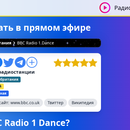
Ради
шать в прямом эфире
тания
BBC Radio 1 Dance
радиостанции
обритания
й
ная
сайт:
www.bbc.co.uk
Твиттер
Википедия
 Radio 1 Dance?