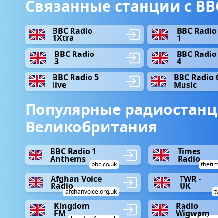
Связанные станции с BBC
BBC Radio
BBC Radio
1Xtra
1
BBC Radio
BBC Radio
3
4
BBC Radio 5
BBC Radio 
live
Music
Популярные радиостанц
Великобритания
BBC Radio 1
Times
Anthems
Radio
bbc.co.uk
thetim
Afghan Voice
TWR -
Radio
UK
afghanvoice.org.uk
t
Kingdom
Radio
FM
Wigwam