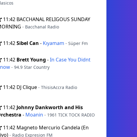
lasicos
11:42
BACCHANAL RELIGOUS SUNDAY
MORNING
- Bacchanal Radio
11:42
Sibel Can
-
Kıyamam
- Süper Fm
11:42
Brett Young
-
In Case You Didnt
Know
- 94.9 Star Country
11:42
DJ Clique
- ThisisAccra Radio
11:42
Johnny Dankworth and His
rchestra
-
Moanin
- 1961 TICK TOCK RADIO
11:42
Magneto Mercurio Candela (En
ivo)
- Radio Expresion FM