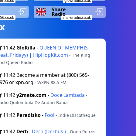
am.co.uk
glowradio.co.uk
Share
Radio
56.co.uk
shareradio.co.uk
х
11:42
GloRilla
-
QUEEN OF MEMPHIS
feat. Fridayy) | HipHopKit.com
- The King
nd Queen Radio
11:42
Become a member at (800) 565-
976 or xpn.org
- WXPN 88.5 FM
11:42
y2mate.com
-
Doce Lambada
-
adio Quilombola De Andari Bahia
11:42
Paradisko
-
Fool
- Indie Discotheque
11:42
Derb
-
Derb (Derbus )
- Onda Retros