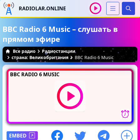
RADIOLAR.ONLINE
Иска
BBC Radio 6 Music – слушать в
прямом эфире
Все радио
Радиостанции
страна: Великобритания
BBC Radio 6 Music
BBC RADIO 6 MUSIC
EMBED