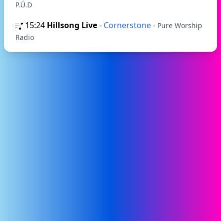
P.Ú.D
15:24
Hillsong Live
-
Cornerstone
- Pure Worship
Radio