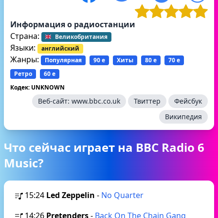
Информация о радиостанции
Страна:
Великобритания
Языки:
английский
Жанры:
Популярная
90 е
Хиты
80 е
70 е
Ретро
60 е
Кодек: UNKNOWN
Веб-сайт:
www.bbc.co.uk
Твиттер
Фейсбук
Википедия
Что сейчас играет на BBC Radio 6
Music?
15:24
Led Zeppelin
-
No Quarter
14:26
Pretenders
-
Back On The Chain Gang