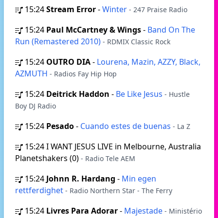
15:24
Stream Error
-
Winter
- 247 Praise Radio
15:24
Paul McCartney & Wings
-
Band On The
Run (Remastered 2010)
- RDMIX Classic Rock
15:24
OUTRO DIA
-
Lourena, Mazin, AZZY, Black,
AZMUTH
- Radios Fay Hip Hop
15:24
Deitrick Haddon
-
Be Like Jesus
- Hustle
Boy DJ Radio
15:24
Pesado
-
Cuando estes de buenas
- La Z
15:24
I WANT JESUS LIVE in Melbourne, Australia
Planetshakers (0)
- Radio Tele AEM
15:24
Johnn R. Hardang
-
Min egen
rettferdighet
- Radio Northern Star - The Ferry
15:24
Livres Para Adorar
-
Majestade
- Ministério