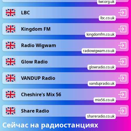
twr.org.uk
LBC
lbc.co.uk
Kingdom FM
kingdomfm.co.uk
Radio Wigwam
radiowigwam.co.uk
Glow Radio
glowradio.co.uk
VANDUP Radio
vandupradio.uk
Cheshire's Mix 56
mix56.co.uk
Share Radio
shareradio.co.uk
Сейчас на радиостанциях