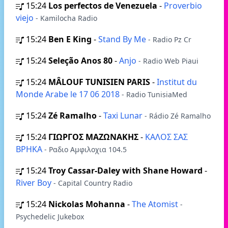
15:24
Los perfectos de Venezuela
-
Proverbio
viejo
- Kamilocha Radio
15:24
Ben E King
-
Stand By Me
- Radio Pz Cr
15:24
Seleção Anos 80
-
Anjo
- Radio Web Piaui
15:24
MÂLOUF TUNISIEN PARIS
-
Institut du
Monde Arabe le 17 06 2018
- Radio TunisiaMed
15:24
Zé Ramalho
-
Taxi Lunar
- Rádio Zé Ramalho
15:24
ΓΙΩΡΓΟΣ ΜΑΖΩΝΑΚΗΣ
-
ΚΑΛΟΣ ΣΑΣ
ΒΡΗΚΑ
- Ραδιο Αμφιλοχια 104.5
15:24
Troy Cassar-Daley with Shane Howard
-
River Boy
- Сapital Сountry Radio
15:24
Nickolas Mohanna
-
The Atomist
-
Psychedelic Jukebox