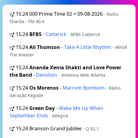
15:24
000 Prime Time 02 = 09-08-2026
- Radio
Sharda - FM 90.4
15:24
BFBS
-
Catterick
- BFBS Catterick
15:24
Ali Thomson
-
Take A Little Rhythm
- WRSR
The Rooster
15:24
Ananda Xenia Shakti and Love Power
the Band
-
Devotion
- Antenna Web Atlanta
15:24
Os Morenos
-
Marrom Bombom
- Rádio
Geração Pagode
15:24
Green Day
-
Wake Me Up When
September Ends
- Allegria
15:24
Branson Grand Jubilee
- Q 92.1