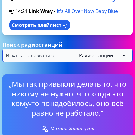
14:21
Link Wray
-
It's All Over Now Baby Blue
Смотреть плейлист
Поиск радиостанций
„Мы так привыкли делать то, что
никому не нужно, что когда это
кому-то понадобилось, оно всё
равно не работало.“
Михаил Жванецкий