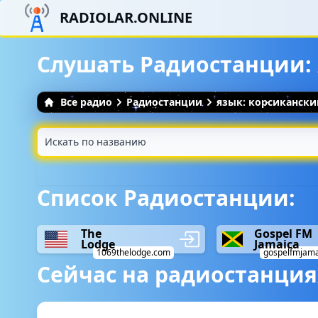
RADIOLAR.ONLINE
Слушать Радиостанции:
Все радио
Радиостанции
язык: корсикански
Список Радиостанции:
The
Gospel FM
Lodge
Jamaica
1069thelodge.com
gospelfmjam
Сейчас на радиостанция