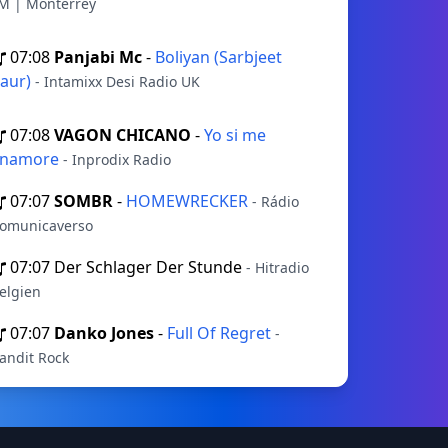
M | Monterrey
07:08
Panjabi Mc
-
Boliyan (Sarbjeet
aur)
- Intamixx Desi Radio UK
07:08
VAGON CHICANO
-
Yo si me
enamore
- Inprodix Radio
07:07
SOMBR
-
HOMEWRECKER
- Rádio
omunicaverso
07:07
Der Schlager Der Stunde
- Hitradio
elgien
07:07
Danko Jones
-
Full Of Regret
-
andit Rock