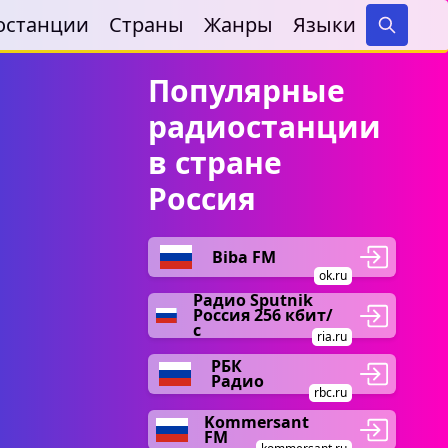
останции
Страны
Жанры
Языки
Search
Популярные
радиостанции
в стране
Россия
Biba FM
ok.ru
Радио Sputnik
Россия 256 кбит/
с
ria.ru
РБК
Радио
rbc.ru
Kommersant
FM