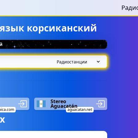
Ради
 язык корсиканский
й
Stereo
Aguacatán
aica.com
aguacatan.net
х