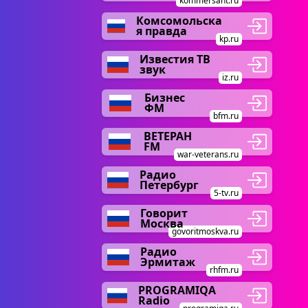
kommersant.ru
Комсомольска
я правда
kp.ru
Известия ТВ
звук
iz.ru
Бизнес
ФМ
bfm.ru
ВЕТЕРАН
FM
war-veterans.ru
Радио
Петербург
5-tv.ru
Говорит
Москва
govoritmoskva.ru
Радио
Эрмитаж
rhfm.ru
PROGRAMIQA
Radio