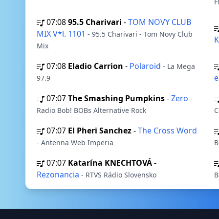
F
07:08
95.5 Charivari
-
TOM NOVY CLUB
MIX V*l. 1101
- 95.5 Charivari - Tom Novy Club
K
Mix
07:08
Eladio Carrion
-
Polaroid
- La Mega
97.9
07:07
The Smashing Pumpkins
-
Zero
-
Radio Bob! BOBs Alternative Rock
C
07:07
El Pheri Sanchez
-
The Cross Word
- Antenna Web Imperia
B
07:07
Katarína KNECHTOVÁ
-
Rezonancia
- RTVS Rádio Slovensko
B