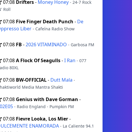
07:08
Drifters
-
Money Honey
- 24-7 Rock
N' Roll
07:08
Five Finger Death Punch
-
De
ppresso Liber
- Cafeína Radio Show
07:08
FB
-
2026 VITAMINADO
- Garbosa FM
07:08
A Flock Of Seagulls
-
I Ran
- 077
adio 80XL
07:08
BW-OFFICIAL
-
Dutt Mala
-
haktiworld Media Mantra Shakti
07:08
Genius with Dave Gorman
-
02E05
- Radio England - Pumpkin FM
07:08
Fievre Looka, Los Mier
-
DULCEMENTE ENAMORADA
- La Caliente 94.1