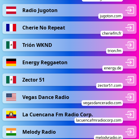
Radio Jugoton
jugoton.com
Cherie No Repeat
cheriefm.fr
Trión WKND
trion.fm
Energy Reggaeton
energy.de
Zector 51
zector51.com
Vegas Dance Radio
vegasdanceradio.com
La Cuencana Fm Radio Corp.
lacuencafmradiocorp.com
Melody Radio
melodyradio.in