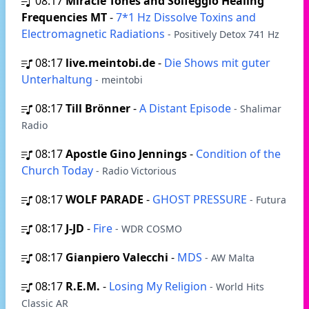
08:17
Miracle Tones and Solfeggio Healing
Frequencies MT
-
7*1 Hz Dissolve Toxins and
Electromagnetic Radiations
- Positively Detox 741 Hz
08:17
live.meintobi.de
-
Die Shows mit guter
Unterhaltung
- meintobi
08:17
Till Brönner
-
A Distant Episode
- Shalimar
Radio
08:17
Apostle Gino Jennings
-
Condition of the
Church Today
- Radio Victorious
08:17
WOLF PARADE
-
GHOST PRESSURE
- Futura
08:17
J-JD
-
Fire
- WDR COSMO
08:17
Gianpiero Valecchi
-
MDS
- AW Malta
08:17
R.E.M.
-
Losing My Religion
- World Hits
Classic AR