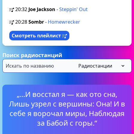
20:32
Joe Jackson
-
Steppin' Out
20:28
Sombr
-
Homewrecker
Смотреть плейлист
Поиск радиостанций
„...И восстал я — как ото сна,
Лишь узрел с вершины: Она! И в
себе я ворочал миры, Наблюдая
за Бабой с горы.“