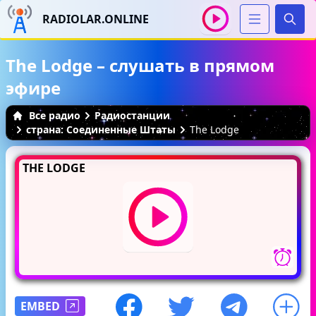
RADIOLAR.ONLINE
Иска
The Lodge – слушать в прямом
эфире
Все радио
Радиостанции
страна: Соединенные Штаты
The Lodge
THE LODGE
EMBED