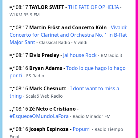
08:17
TAYLOR SWIFT
-
THE FATE OF OPHELIA
-
WLKM 95.9 FM
08:17
Martin Fröst and Concerto Köln
-
Vivaldi:
Concerto for Clarinet and Orchestra No. 1 in B-Flat
Major Sant
- Classical Radio - Vivaldi
08:17
Elvis Presley
-
Jailhouse Rock
- BMradio.it
08:16
Bryan Adams
-
Todo lo que hago lo hago
por ti
- ES Radio
08:16
Mark Chesnutt
-
I dont want to miss a
thing
- Scala5 Web Radio
08:16
Zé Neto e Cristiano
-
#EsqueceOMundoLaFora
- Rádio Minador FM
08:16
Joseph Espinoza
-
Popurri
- Radio Tiempo
Final