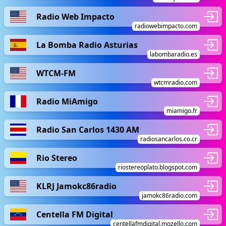
Radio Web Impacto
radiowebimpacto.com
La Bomba Radio Asturias
labombaradio.es
WTCM-FM
wtcmradio.com
Radio MiAmigo
miamigo.fr
Radio San Carlos 1430 AM
radiosancarlos.co.cr
Rio Stereo
riostereoplato.blogspot.com
KLRJ Jamokc86radio
jamokc86radio.com
Centella FM Digital
centellafmdigital.mozello.com