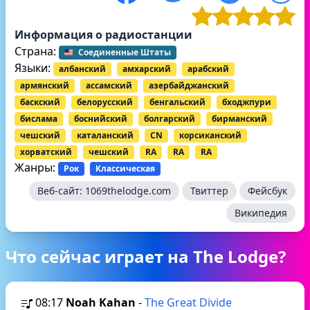
Информация о радиостанции
Страна:
Соединенные Штаты
Языки:
албанский
амхарский
арабский
армянский
ассамский
азербайджанский
баскский
белорусский
бенгальский
бходжпури
бислама
боснийский
болгарский
бирманский
чешский
каталанский
CN
корсиканский
хорватский
чешский
RA
RA
RA
Жанры:
Рок
Классическая
Веб-сайт:
1069thelodge.com
Твиттер
Фейсбук
Википедия
Что сейчас играет на The Lodge?
08:17
Noah Kahan
-
The Great Divide