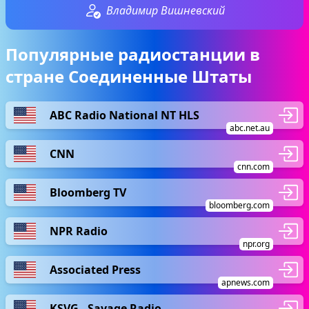
Владимир Вишневский
Популярные радиостанции в
стране Соединенные Штаты
ABC Radio National NT HLS
abc.net.au
CNN
cnn.com
Bloomberg TV
bloomberg.com
NPR Radio
npr.org
Associated Press
apnews.com
KSVG - Savage Radio