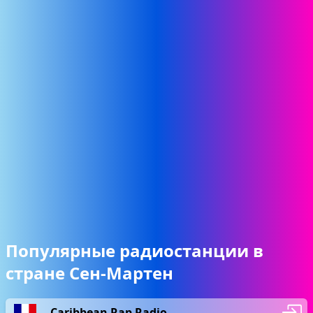
Популярные радиостанции в
стране Сен-Мартен
Caribbean Rap Radio