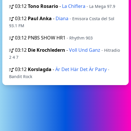
03:12
Tono Rosario
-
La Chiflera
- La Mega 97.9
03:12
Paul Anka
-
Diana
- Emisora Costa del Sol
93.1 FM
03:12
PNBS SHOW HR1
- Rhythm 903
03:12
Die Krochledern
-
Voll Und Ganz
- Hitradio
2 4 7
03:12
Korslagda
-
Är Det Här Det Är Party
-
Bandit Rock