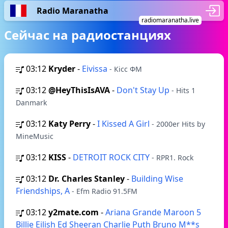
Radio Maranatha
radiomaranatha.live
Сейчас на радиостанциях
03:12
Kryder
-
Eivissa
- Кісс ФМ
03:12
@HeyThisIsAVA
-
Don't Stay Up
- Hits 1
Danmark
03:12
Katy Perry
-
I Kissed A Girl
- 2000er Hits by
MineMusic
03:12
KISS
-
DETROIT ROCK CITY
- RPR1. Rock
03:12
Dr. Charles Stanley
-
Building Wise
Friendships, A
- Efm Radio 91.5FM
03:12
y2mate.com
-
Ariana Grande Maroon 5
Billie Eilish Ed Sheeran Charlie Puth Bruno M**s