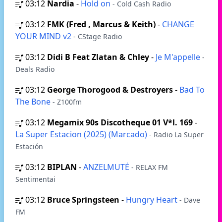
03:12
Nardia
-
Hold on
- Cold Cash Radio
03:12
FMK (Fred , Marcus & Keith)
-
CHANGE
YOUR MIND v2
- CStage Radio
03:12
Didi B Feat Zlatan & Chley
-
Je M'appelle
-
Deals Radio
03:12
George Thorogood & Destroyers
-
Bad To
The Bone
- Z100fm
03:12
Megamix 90s Discotheque 01 V*l. 169
-
La Super Estacion (2025) (Marcado)
- Radio La Super
Estación
03:12
BIPLAN
-
ANZELMUTĖ
- RELAX FM
Sentimentai
03:12
Bruce Springsteen
-
Hungry Heart
- Dave
FM