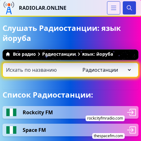
RADIOLAR.ONLINE
Иска
Слушать Радиостанции: язык
йоруба
Все радио
Радиостанции
язык: йоруба
Список Радиостанции:
Rockcity FM
rockcityfmradio.com
Space FM
thespacefm.com