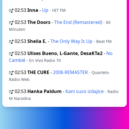
02:53
Inna
-
Up
- HIT FM
02:53
The Doors
-
The End (Remastered)
- 60
Minuten
02:53
Sheila E.
-
The Only Way Is Up
- Beat FM
02:53
Ulises Bueno, L-Gante, DesaKTa2
-
No
Cambié
- En Vivo Radio 70
02:53
THE CURE
-
2006 REMASTER
- Quarteto
Rádio Web
02:53
Hanka Paldum
-
Kani suzo izdajice
- Radio
M Narodna