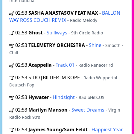
International
02:53
SASHA ANASTASOV FEAT MAX
-
BALLON
WAY ROSS COUCH REMIX
- Radio Melody
02:53
Ghost
-
Spillways
- 9th Circle Radio
02:53
TELEMETRY ORCHESTRA
-
Shine
- Smooth -
Chill
02:53
Acappella
-
Track 01
- Radio Renacer rd
02:53
SIDO|BILDER IM KOPF
- Radio Wuppertal -
Deutsch Pop
02:53
Hywater
-
Hindsight
- RadioHits.US
02:53
Marilyn Manson
-
Sweet Dreams
- Virgin
Radio Rock 90's
02:53
Jaymes Young/Sam Feldt
-
Happiest Year