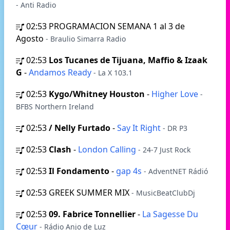
- Anti Radio
02:53
PROGRAMACION SEMANA 1 al 3 de
Agosto
- Braulio Simarra Radio
02:53
Los Tucanes de Tijuana, Maffio & Izaak
G
-
Andamos Ready
- La X 103.1
02:53
Kygo/Whitney Houston
-
Higher Love
-
BFBS Northern Ireland
02:53
/ Nelly Furtado
-
Say It Right
- DR P3
02:53
Clash
-
London Calling
- 24-7 Just Rock
02:53
Il Fondamento
-
gap 4s
- AdventNET Rádió
02:53
GREEK SUMMER MIX
- MusicBeatClubDj
02:53
09. Fabrice Tonnellier
-
La Sagesse Du
Cœur
- Rádio Anjo de Luz