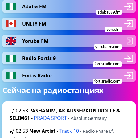
Adaba FM
adaba889.fm
UNITY FM
zeno.fm
Yoruba FM
yorubafm.com
Radio Fortis 9
fortisradio.com
Fortis Radio
fortisradio.com
Сейчас на радиостанциях
02:53
PASHANIM, AK AUSSERKONTROLLE &
SELIM61
-
PRADA SPORT
- Absolut Germany
02:53
New Artist
-
Track 10
- Radio Phare Lf.