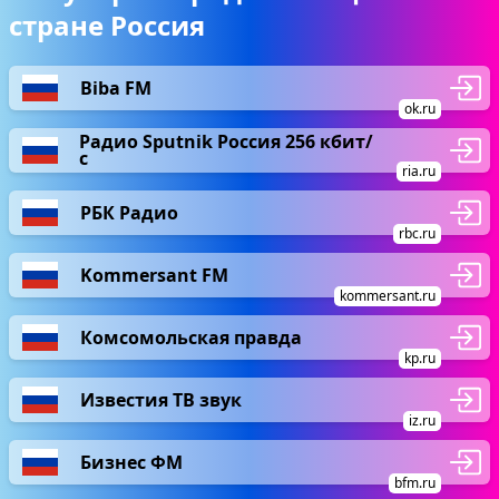
стране Россия
Biba FM
ok.ru
Радио Sputnik Россия 256 кбит/
с
ria.ru
РБК Радио
rbc.ru
Kommersant FM
kommersant.ru
Комсомольская правда
kp.ru
Известия ТВ звук
iz.ru
Бизнес ФМ
bfm.ru