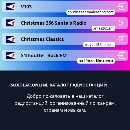
V103
southseasbroadcasting.com
Christmas 356 Santa's Radio
xmas365.fm
Christmas Classics
player.181fm.com
S1lhoutte - Rock FM
rockfm.rockfm.com.tr
RADIOLAR.ONLINE КАТАЛОГ РАДИОСТАНЦИЙ
Добро пожаловать в наш каталог
радиостанций, организованный по жанрам,
странам и языкам.