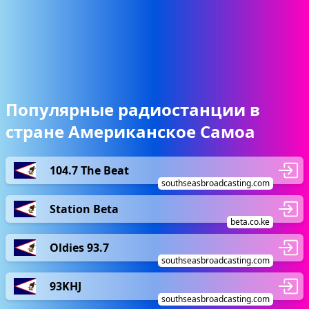
Популярные радиостанции в
стране Американское Самоа
104.7 The Beat
southseasbroadcasting.com
Station Beta
beta.co.ke
Oldies 93.7
southseasbroadcasting.com
93KHJ
southseasbroadcasting.com