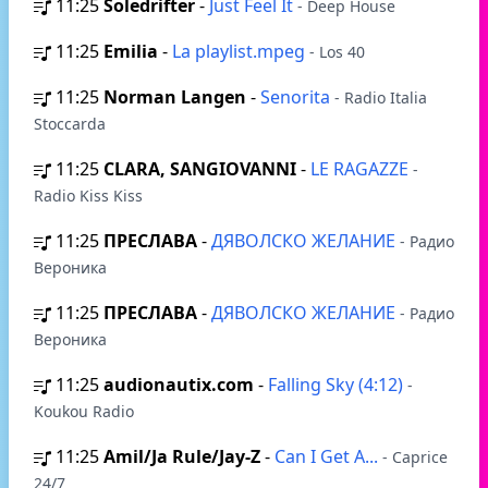
11:25
Soledrifter
-
Just Feel It
- Deep House
11:25
Emilia
-
La playlist.mpeg
- Los 40
11:25
Norman Langen
-
Senorita
- Radio Italia
Stoccarda
11:25
CLARA, SANGIOVANNI
-
LE RAGAZZE
-
Radio Kiss Kiss
11:25
ПРЕСЛАВА
-
ДЯВОЛСКО ЖЕЛАНИЕ
- Радио
Вероника
11:25
ПРЕСЛАВА
-
ДЯВОЛСКО ЖЕЛАНИЕ
- Радио
Вероника
11:25
audionautix.com
-
Falling Sky (4:12)
-
Koukou Radio
11:25
Amil/Ja Rule/Jay-Z
-
Can I Get A...
- Caprice
24/7