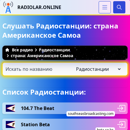
RADIOLAR.ONLINE
Иска
Слушать Радиостанции: страна
Американское Самоа
Все радио
Радиостанции
страна: Американское Самоа
Список Радиостанции:
104.7 The Beat
southseasbroadcasting.com
Station Beta
beta.co.ke