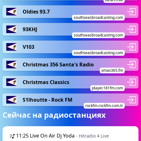
Oldies 93.7
southseasbroadcasting.com
93KHJ
southseasbroadcasting.com
V103
southseasbroadcasting.com
Christmas 356 Santa's Radio
xmas365.fm
Christmas Classics
player.181fm.com
S1lhoutte - Rock FM
rockfm.rockfm.com.tr
Сейчас на радиостанциях
11:25
Live On Air Dj Yoda
- Hitradio 4 Live