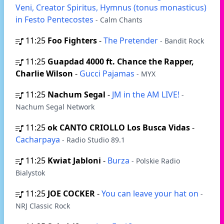
Veni, Creator Spiritus, Hymnus (tonus monasticus)
in Festo Pentecostes
- Calm Chants
11:25
Foo Fighters
-
The Pretender
- Bandit Rock
11:25
Guapdad 4000 ft. Chance the Rapper,
Charlie Wilson
-
Gucci Pajamas
- MYX
11:25
Nachum Segal
-
JM in the AM LIVE!
-
Nachum Segal Network
11:25
ok CANTO CRIOLLO Los Busca Vidas
-
Cacharpaya
- Radio Studio 89.1
11:25
Kwiat Jabloni
-
Burza
- Polskie Radio
Bialystok
11:25
JOE COCKER
-
You can leave your hat on
-
NRJ Classic Rock