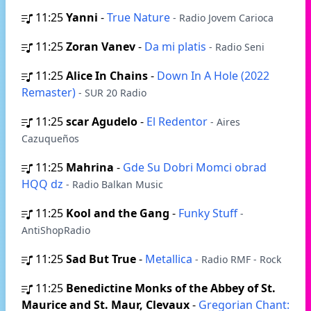
11:25
Yanni
-
True Nature
- Radio Jovem Carioca
11:25
Zoran Vanev
-
Da mi platis
- Radio Seni
11:25
Alice In Chains
-
Down In A Hole (2022
Remaster)
- SUR 20 Radio
11:25
scar Agudelo
-
El Redentor
- Aires
Cazuqueños
11:25
Mahrina
-
Gde Su Dobri Momci obrad
HQQ dz
- Radio Balkan Music
11:25
Kool and the Gang
-
Funky Stuff
-
AntiShopRadio
11:25
Sad But True
-
Metallica
- Radio RMF - Rock
11:25
Benedictine Monks of the Abbey of St.
Maurice and St. Maur, Clevaux
-
Gregorian Chant: